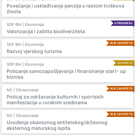
Povećanje i usklađivanje penzija s rastom troškova
života
U PROGRESU
SDP BiH | Ekonomija
Valorizacija i zaštita biodiverziteta
NIJE ZAPOČETO
SDP BiH | Ekonomija
Razvoj vjerskog turizma
ZAPOČETO
SDP BiH | Ekonomija
Poticanje samozapošljavanja i finansiranje start- up
biznisa
NIJE ZAPOČETO
NS | Obrazovanje
Poticaj za održavanje kulturnih i sportskih
manifestacija u ruralnim sredinama
NIJE ZAPOČETO
NS | Obrazovanje
Uvođenje obaveznog entitetskog/državnog
eksternog maturskog ispita