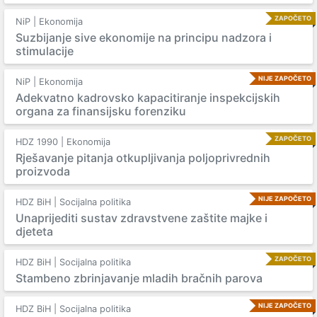
ZAPOČETO
NiP | Ekonomija
Suzbijanje sive ekonomije na principu nadzora i
stimulacije
NIJE ZAPOČETO
NiP | Ekonomija
Adekvatno kadrovsko kapacitiranje inspekcijskih
organa za finansijsku forenziku
ZAPOČETO
HDZ 1990 | Ekonomija
Rješavanje pitanja otkupljivanja poljoprivrednih
proizvoda
NIJE ZAPOČETO
HDZ BiH | Socijalna politika
Unaprijediti sustav zdravstvene zaštite majke i
djeteta
ZAPOČETO
HDZ BiH | Socijalna politika
Stambeno zbrinjavanje mladih bračnih parova
NIJE ZAPOČETO
HDZ BiH | Socijalna politika