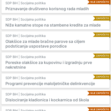
NIJE ZAPOČETO
SDP BiH | Socijalna politika
Priznavanje društveno korisnog rada mladih
ZAPOČETO
SDP BiH | Socijalna politika
Niže kamatne stope na stambene kredite za mlade
ZAPOČETO
SDP BiH | Socijalna politika
Olakšice za mlade bračne parove sa ciljem
podsticanja uspostave porodice
ZAPOČETO
SDP BiH | Socijalna politika
Poreske olakšice za kupovinu i izgradnju prve
nekretnine
ZAPOČETO
SDP BiH | Socijalna politika
Programi prevencije maloljetničke delinkvencije
NIJE ZAPOČETO
SDP BiH | Socijalna politika
Dislociranje kladionica i kockarnica od škola
NIJE ZAPOČETO
SDP BiH | Socijalna politika