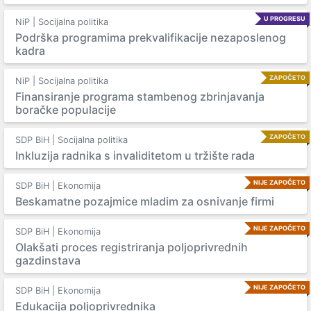
U PROGRESU
NiP | Socijalna politika
Podrška programima prekvalifikacije nezaposlenog
kadra
ZAPOČETO
NiP | Socijalna politika
Finansiranje programa stambenog zbrinjavanja
boračke populacije
ZAPOČETO
SDP BiH | Socijalna politika
Inkluzija radnika s invaliditetom u tržište rada
NIJE ZAPOČETO
SDP BiH | Ekonomija
Beskamatne pozajmice mladim za osnivanje firmi
NIJE ZAPOČETO
SDP BiH | Ekonomija
Olakšati proces registriranja poljoprivrednih
gazdinstava
NIJE ZAPOČETO
SDP BiH | Ekonomija
Edukacija poljoprivrednika