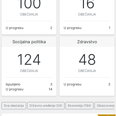
100
16
OBEĆANJA
OBEĆANJA
U progresu
2
U progresu
1
Socijalna politika
Zdravstvo
124
48
OBEĆANJA
OBEĆANJA
Ispunjeno
3
U progresu
3
U progresu
14
Sva obećanja
Državno uređenje (24)
Ekonomija (184)
Obrazovanje