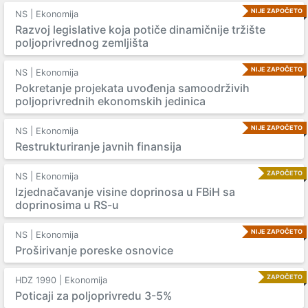
NIJE ZAPOČETO
NS | Ekonomija
Razvoj legislative koja potiče dinamičnije tržište
poljoprivrednog zemljišta
NIJE ZAPOČETO
NS | Ekonomija
Pokretanje projekata uvođenja samoodrživih
poljoprivrednih ekonomskih jedinica
NIJE ZAPOČETO
NS | Ekonomija
Restrukturiranje javnih finansija
ZAPOČETO
NS | Ekonomija
Izjednačavanje visine doprinosa u FBiH sa
doprinosima u RS-u
NIJE ZAPOČETO
NS | Ekonomija
Proširivanje poreske osnovice
ZAPOČETO
HDZ 1990 | Ekonomija
Poticaji za poljoprivredu 3-5%