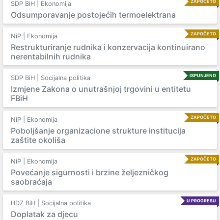
ZAPOČETO
SDP BiH | Ekonomija
Odsumporavanje postojećih termoelektrana
ZAPOČETO
NiP | Ekonomija
Restrukturiranje rudnika i konzervacija kontinuirano
nerentabilnih rudnika
ISPUNJENO
SDP BiH | Socijalna politika
Izmjene Zakona o unutrašnjoj trgovini u entitetu
FBiH
ZAPOČETO
NiP | Ekonomija
Poboljšanje organizacione strukture institucija
zaštite okoliša
ZAPOČETO
NiP | Ekonomija
Povećanje sigurnosti i brzine željezničkog
saobraćaja
U PROGRESU
HDZ BiH | Socijalna politika
Doplatak za djecu