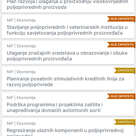
Plan razvoja i ulaganja u proizvodnju visokovrijednih
poljoprivrednih proizvoda
NIJE ZAPOČETO
NiP | Ekonomija
Stavljanje poljoprivrednih i veterinarskih institucija u
funkciju savjetovanja poljoprivrednih proizvođača
NIJE ZAPOČETO
NiP | Ekonomija
Ulaganje značajnih sredstava u obrazovanje i obuke
poljoprivrednih proizvođača
ZAPOČETO
NiP | Ekonomija
Planiranje posebnih stimulativnih kreditnih linija za
razvoj poljoprivrede
NIJE ZAPOČETO
NiP | Ekonomija
Podrška programima i projektima zaštite i
unapređivanja domaćih autohtonih sorti
ZAPOČETO
NiP | Ekonomija
Regresiranje ulaznih komponenti u poljoprivrednoj