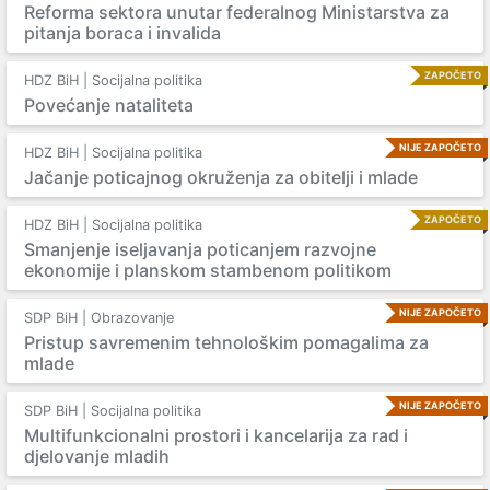
Reforma sektora unutar federalnog Ministarstva za
pitanja boraca i invalida
ZAPOČETO
HDZ BiH | Socijalna politika
Povećanje nataliteta
NIJE ZAPOČETO
HDZ BiH | Socijalna politika
Jačanje poticajnog okruženja za obitelji i mlade
ZAPOČETO
HDZ BiH | Socijalna politika
Smanjenje iseljavanja poticanjem razvojne
ekonomije i planskom stambenom politikom
NIJE ZAPOČETO
SDP BiH | Obrazovanje
Pristup savremenim tehnološkim pomagalima za
mlade
NIJE ZAPOČETO
SDP BiH | Socijalna politika
Multifunkcionalni prostori i kancelarija za rad i
djelovanje mladih