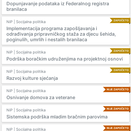
Dopunjavanje podataka iz Federalnog registra
branilaca
ZAPOČETO
NiP | Socijalna politika
Implementacija programa zapošljavanja i
odrađivanja pripravničkog staža za djecu šehida,
poginulih, umrlih i nestalih branilaca
ZAPOČETO
NiP | Socijalna politika
Podrška boračkim udruženjima na projektnoj osnovi
ZAPOČETO
NiP | Socijalna politika
Razvoj kulture sjećanja
NIJE ZAPOČETO
NiP | Socijalna politika
Osnivanje domova za veterane
NIJE ZAPOČETO
NiP | Socijalna politika
Sistemska podrška mladim bračnim parovima
NIJE ZAPOČETO
NiP | Socijalna politika