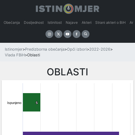
Obećanja
Dosljednost
Istinitost
Najave
Akteri
Strani akteri o BiH
An
Istinomjer
>
Predizborna obećanja
>
Opći izbori
>
2022-2026
>
Vlada FBiH
>
Oblasti
OBLASTI
Ispunjeno
5
5