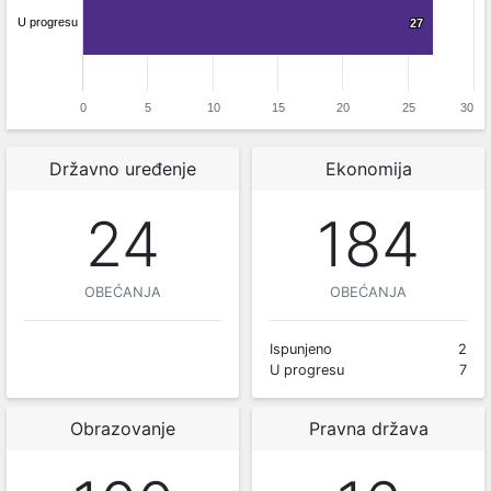
U progresu
27
27
0
5
10
15
20
25
30
Državno uređenje
Ekonomija
24
184
OBEĆANJA
OBEĆANJA
Ispunjeno
2
U progresu
7
Obrazovanje
Pravna država