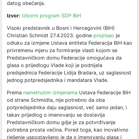
datog obećanja.
Izvor:
Izborni program SDP BiH
Visoki predstavnik u Bosni i Hercegovini (BiH)
Christian Schmidt 27.4.2023. godine
propisao
je
odluku za izmjene Ustava entiteta Federacija BiH kao
privremenu mjeru za formiranje vlasti kojom se
Predstavničkom domu Federacije omogućava da
glasa o prijedlogu Vlade koji je podnijela
predsjednica Federacije Lidija Bradara, uz saglasnost
jednog potpredsjednika i mandatara Vlade.
Prema
nametnutim izmjenama
Ustava Federacije BiH
od strane Schmidta, nije potrebno da oba
potpredsjednika daju saglasnost, već samo jedan, i
takav prijedlog o imenovanju se dostavlja
Predstavničkom domu gdje je za potvrđivanje
potrebna prosta većina. Pored toga, kao inovativno
rješenje uspostavljeno je da o imenovanju glasa i