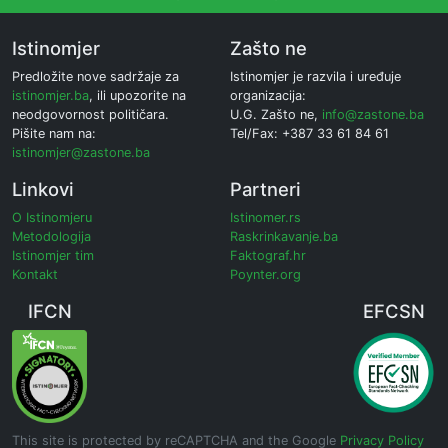
Istinomjer
Zašto ne
Predložite nove sadržaje za
Istinomjer je razvila i uređuje
istinomjer.ba
, ili upozorite na
organizacija:
neodgovornost političara.
U.G. Zašto ne,
info@zastone.ba
Pišite nam na:
Tel/Fax: +387 33 61 84 61
istinomjer@zastone.ba
Linkovi
Partneri
O Istinomjeru
Istinomer.rs
Metodologija
Raskrinkavanje.ba
Istinomjer tim
Faktograf.hr
Kontakt
Poynter.org
IFCN
EFCSN
This site is protected by reCAPTCHA and the Google
Privacy Policy