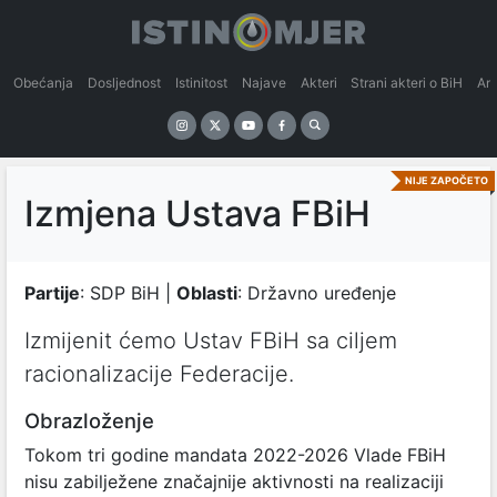
Obećanja
Dosljednost
Istinitost
Najave
Akteri
Strani akteri o BiH
An
NIJE ZAPOČETO
Izmjena Ustava FBiH
Partije
: SDP BiH |
Oblasti
: Državno uređenje
Izmijenit ćemo Ustav FBiH sa ciljem
racionalizacije Federacije.
Obrazloženje
Tokom tri godine mandata 2022-2026 Vlade FBiH
nisu zabilježene značajnije aktivnosti na realizaciji