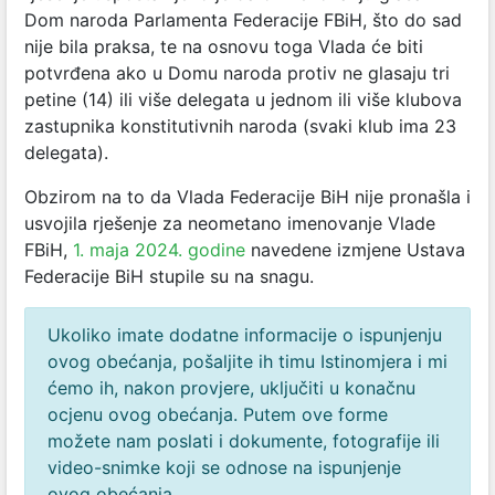
Dom naroda Parlamenta Federacije FBiH, što do sad
nije bila praksa, te na osnovu toga Vlada će biti
potvrđena ako u Domu naroda protiv ne glasaju tri
petine (14) ili više delegata u jednom ili više klubova
zastupnika konstitutivnih naroda (svaki klub ima 23
delegata).
Obzirom na to da Vlada Federacije BiH nije pronašla i
usvojila rješenje za neometano imenovanje Vlade
FBiH,
1. maja 2024. godine
navedene izmjene Ustava
Federacije BiH stupile su na snagu.
Ukoliko imate dodatne informacije o ispunjenju
ovog obećanja, pošaljite ih timu Istinomjera i mi
ćemo ih, nakon provjere, uključiti u konačnu
ocjenu ovog obećanja. Putem ove forme
možete nam poslati i dokumente, fotografije ili
video-snimke koji se odnose na ispunjenje
ovog obećanja.