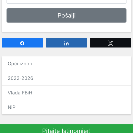
Share
Share
Tweet
Opći izbori
2022-2026
Vlada FBiH
NiP
Pitajte Istinomjer!