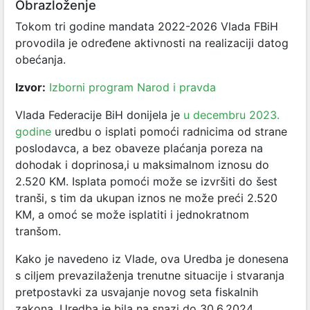
Obrazloženje
Tokom tri godine mandata 2022-2026 Vlada FBiH
provodila je određene aktivnosti na realizaciji datog
obećanja.
Izvor:
Izborni program Narod i pravda
Vlada Federacije BiH donijela je
u decembru 2023.
godine
uredbu o isplati pomoći radnicima od strane
poslodavca, a bez obaveze plaćanja poreza na
dohodak i doprinosa,i u maksimalnom iznosu do
2.520 KM. Isplata pomoći može se izvršiti do šest
tranši, s tim da ukupan iznos ne može preći 2.520
KM, a omoć se može isplatiti i jednokratnom
tranšom.
Kako je navedeno iz Vlade, ova Uredba je donesena
s ciljem prevazilaženja trenutne situacije i stvaranja
pretpostavki za usvajanje novog seta fiskalnih
zakona. Uredba je bila na snazi do 30.6.2024.