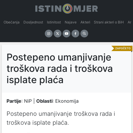
Obećanja
Dosljednost
Istinitost
Najave
Akteri
Strani akteri o BiH
An
ZAPOČETO
Postepeno umanjivanje
troškova rada i troškova
isplate plaća
Partije
: NiP |
Oblasti
: Ekonomija
Postepeno umanjivanje troškova rada i
troškova isplate plaća.