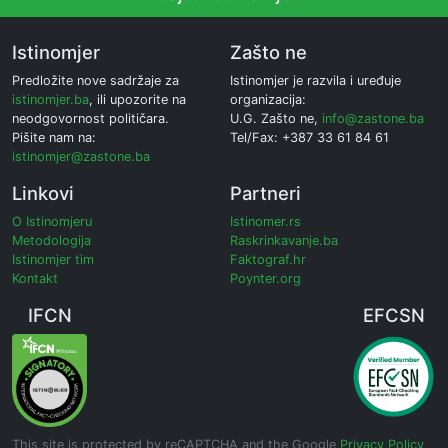
Istinomjer
Zašto ne
Predložite nove sadržaje za
Istinomjer je razvila i uređuje
istinomjer.ba
, ili upozorite na
organizacija:
neodgovornost političara.
U.G. Zašto ne,
info@zastone.ba
Pišite nam na:
Tel/Fax: +387 33 61 84 61
istinomjer@zastone.ba
Linkovi
Partneri
O Istinomjeru
Istinomer.rs
Metodologija
Raskrinkavanje.ba
Istinomjer tim
Faktograf.hr
Kontakt
Poynter.org
IFCN
EFCSN
This site is protected by reCAPTCHA and the Google
Privacy Policy