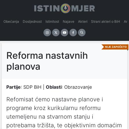
Obećanja
Dosljednost
Istinitost
Najave
Akteri
Strani akteri o BiH
An
NIJE ZAPOČETO
Reforma nastavnih
planova
Partije
: SDP BiH |
Oblasti
: Obrazovanje
Refomisat ćemo nastavne planove i
programe kroz kurikularnu reformu
utemeljenu na stvarnom stanju i
potrebama tržišta, te objektivnim domaćim