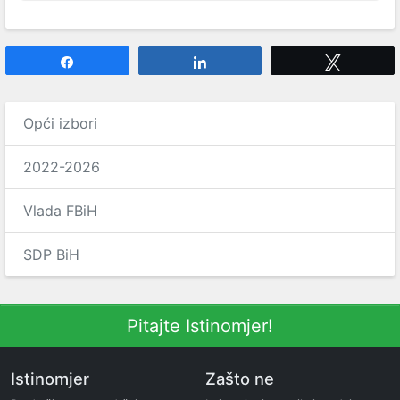
Share
Share
Tweet
Opći izbori
2022-2026
Vlada FBiH
SDP BiH
Pitajte Istinomjer!
Istinomjer
Zašto ne