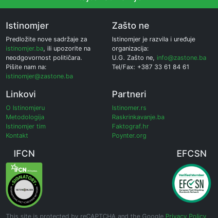
Istinomjer
Zašto ne
Predložite nove sadržaje za
Istinomjer je razvila i uređuje
istinomjer.ba
, ili upozorite na
organizacija:
neodgovornost političara.
U.G. Zašto ne,
info@zastone.ba
Pišite nam na:
Tel/Fax: +387 33 61 84 61
istinomjer@zastone.ba
Linkovi
Partneri
O Istinomjeru
Istinomer.rs
Metodologija
Raskrinkavanje.ba
Istinomjer tim
Faktograf.hr
Kontakt
Poynter.org
IFCN
EFCSN
This site is protected by reCAPTCHA and the Google
Privacy Policy