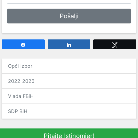
Share
Share
Tweet
Opći izbori
2022-2026
Vlada FBiH
SDP BiH
Pitajte Istinomjer!