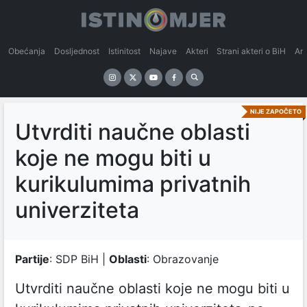
Obećanja
Dosljednost
Istinitost
Najave
Akteri
Strani akteri o BiH
An
NIJE ZAPOČETO
Utvrditi naučne oblasti
koje ne mogu biti u
kurikulumima privatnih
univerziteta
Partije
: SDP BiH |
Oblasti
: Obrazovanje
Utvrditi naučne oblasti koje ne mogu biti u