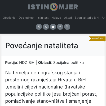
Obećanja
Dosljednost
Istinitost
Najave
Akteri
Strani akteri o BiH
An
ZAPOČETO
Povećanje nataliteta
Partije
: HDZ BiH |
Oblasti
: Socijalna politika
Na temelju demografskog stanja i
prostornog razmještaja Hrvata u BiH
temeljni ciljevi nacionalne (hrvatske)
populacijske politike jesu brojčani porast,
pomlađivanje stanovništva i smanjenje