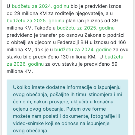
U
budžetu za 2024. godinu
bio je predviđen iznos
od 29 miliona KM za roditelje njegovatelje, a u
budžetu za 2025. godinu
planiran je iznos od 39
miliona KM. Takođe u
budžetu za 2025. godinu
predviđeno je transfer po osnovu Zakona o podršci
o obitelji sa djecom u Federaciji BiH u iznosu od 166
miliona KM, dok je u
budžetu za 2024. godine
za ovu
stavku bilo predviđeno 130 miliona KM. U
budžetu
za 2026. godinu
za ovu stavku je predviđeno 59
miliona KM.
Ukoliko imate dodatne informacije o ispunjenju
ovog obećanja, pošaljite ih timu Istinomjera i mi
ćemo ih, nakon provjere, uključiti u konačnu
ocjenu ovog obećanja. Putem ove forme
možete nam poslati i dokumente, fotografije ili
video-snimke koji se odnose na ispunjenje
ovog obećanja.