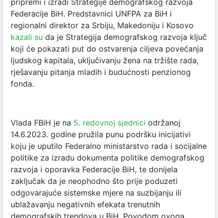
pripremi i izradi Strategije demografskog razvoja
Federacije BiH. Predstavnici UNFPA za BiH i
regionalni direktor za Srbiju, Makedoniju i Kosovo
kazali su
da je Strategija demografskog razvoja ključ
koji će pokazati put do ostvarenja ciljeva povećanja
ljudskog kapitala, uključivanju žena na tržište rada,
rješavanju pitanja mladih i budućnosti penzionog
fonda.
Vlada FBiH je na
5. redovnoj sjednici
održanoj
14.6.2023. godine pružila punu podršku inicijativi
koju je uputilo Federalno ministarstvo rada i socijalne
politike za izradu dokumenta politike demografskog
razvoja i oporavka Federacije BiH, te donijela
zaključak da je neophodno što prije poduzeti
odgovarajuće sistemske mjere na suzbijanju ili
ublažavanju negativnih efekata trenutnih
demografskih trendova u BiH. Povodom ovoga,