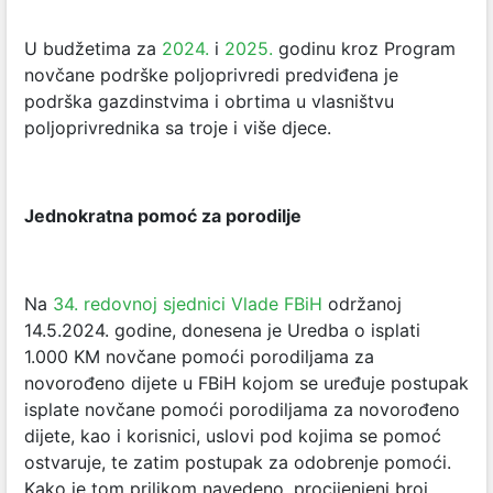
U budžetima za
2024.
i
2025.
godinu kroz Program
novčane podrške poljoprivredi predviđena je
podrška gazdinstvima i obrtima u vlasništvu
poljoprivrednika sa troje i više djece.
Jednokratna pomoć za porodilje
Na
34. redovnoj sjednici Vlade FBiH
održanoj
14.5.2024. godine, donesena je Uredba o isplati
1.000 KM novčane pomoći porodiljama za
novorođeno dijete u FBiH kojom se uređuje postupak
isplate novčane pomoći porodiljama za novorođeno
dijete, kao i korisnici, uslovi pod kojima se pomoć
ostvaruje, te zatim postupak za odobrenje pomoći.
Kako je tom prilikom navedeno, procijenjeni broj