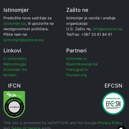
Istinomjer
Zašto ne
Predložite nove sadržaje za
Istinomjer je razvila i uređuje
istinomjer.ba
, ili upozorite na
organizacija:
neodgovornost političara.
U.G. Zašto ne,
info@zastone.ba
Pišite nam na:
Tel/Fax: +387 33 61 84 61
istinomjer@zastone.ba
Linkovi
Partneri
O Istinomjeru
Istinomer.rs
Metodologija
Raskrinkavanje.ba
Istinomjer tim
Faktograf.hr
Kontakt
Poynter.org
IFCN
EFCSN
This site is protected by reCAPTCHA and the Google
Privacy Policy
and
Terms of Service
apply.