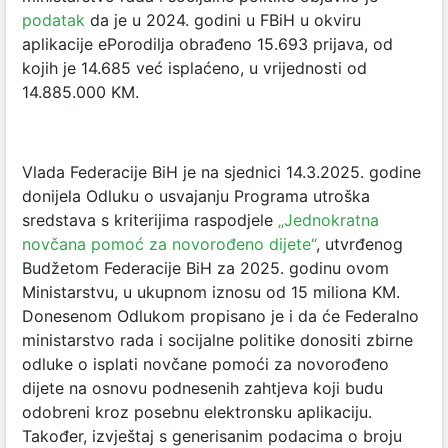
podatak
da je u 2024. godini u FBiH u okviru
aplikacije ePorodilja obrađeno 15.693 prijava, od
kojih je 14.685 već isplaćeno, u vrijednosti od
14.885.000 KM.
Vlada Federacije BiH je na sjednici 14.3.2025. godine
donijela Odluku o usvajanju Programa utroška
sredstava s kriterijima raspodjele
„Jednokratna
novčana pomoć za novorođeno dijete“
, utvrđenog
Budžetom Federacije BiH za 2025. godinu ovom
Ministarstvu, u ukupnom iznosu od 15 miliona KM.
Donesenom Odlukom propisano je i da će Federalno
ministarstvo rada i socijalne politike donositi zbirne
odluke o isplati novčane pomoći za novorođeno
dijete na osnovu podnesenih zahtjeva koji budu
odobreni kroz posebnu elektronsku aplikaciju.
Također, izvještaj s generisanim podacima o broju