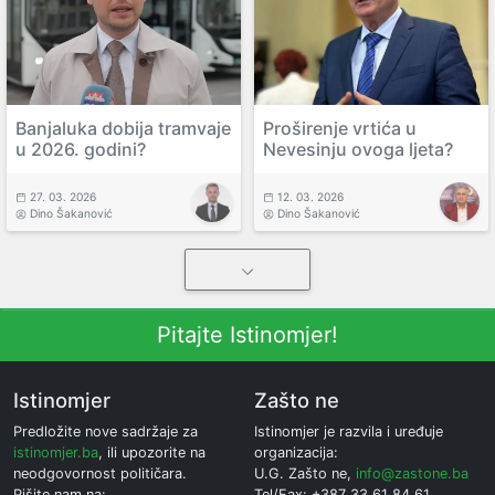
Banjaluka dobija tramvaje
Proširenje vrtića u
u 2026. godini?
Nevesinju ovoga ljeta?
27. 03. 2026
12. 03. 2026
Dino Šakanović
Dino Šakanović
Pitajte Istinomjer!
Istinomjer
Zašto ne
Predložite nove sadržaje za
Istinomjer je razvila i uređuje
istinomjer.ba
, ili upozorite na
organizacija:
neodgovornost političara.
U.G. Zašto ne,
info@zastone.ba
Pišite nam na:
Tel/Fax: +387 33 61 84 61