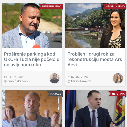
NEISPUNJENO
NEISPUNJENO
Proširenje parkinga kod
Probijen i drugi rok za
UKC-a Tuzla nije počelo u
rekonstrukciju mosta Ars
najavljenom roku
Aevi
31. 07. 2026
07. 07. 2026
Dino Šakanović
Mašo Karavdić
NAJAVE
NEISTINA