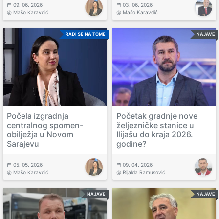
09. 06. 2026
03. 06. 2026
Mašo Karavdić
Mašo Karavdić
RADI SE NA TOME
NAJAVE
Počela izgradnja
Početak gradnje nove
centralnog spomen-
željezničke stanice u
obilježja u Novom
Ilijašu do kraja 2026.
Sarajevu
godine?
05. 05. 2026
09. 04. 2026
Mašo Karavdić
Rijalda Ramusović
NAJAVE
NAJAVE