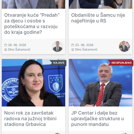
Otvaranje kuće “Predah”
Obdanište u Šamcu nije
za djecu i osobe s
najjeftinije u RS
poteškoćama u razvoju
do kraja godine?
26. 06. 2026
23. 06. 2026
Dino Šakanović
Dino Šakanović
NAJAVE
NEISPUNJENO
Novi rok za završetak
JP Centar i dalje bez
radova na južnoj tribini
upravljačke strukture u
stadiona Grbavica
punom mandatu