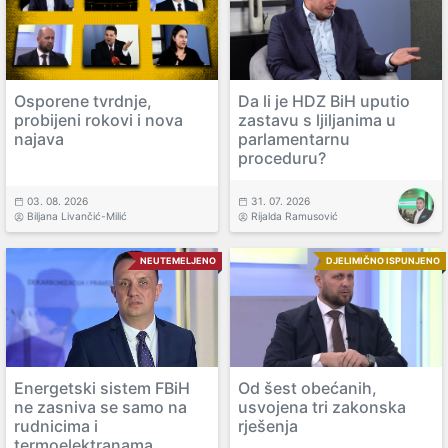
Osporene tvrdnje,
Da li je HDZ BiH uputio
probijeni rokovi i nova
zastavu s ljiljanima u
najava
parlamentarnu
proceduru?
03. 08. 2026
31. 07. 2026
Biljana Livančić-Milić
Rijalda Ramusović
NEUTEMELJENO
DJELIMIČNO ISPUNJENO
Energetski sistem FBiH
Od šest obećanih,
ne zasniva se samo na
usvojena tri zakonska
rudnicima i
rješenja
termoelektranama