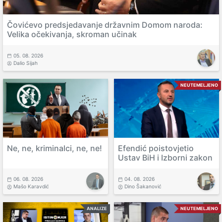
Čovićevo predsjedavanje državnim Domom naroda:
Velika očekivanja, skroman učinak
05. 08. 2026
Dalio Sijah
NEUTEMELJENO
Ne, ne, kriminalci, ne, ne!
Efendić poistovjetio
Ustav BiH i Izborni zakon
06. 08. 2026
04. 08. 2026
Mašo Karavdić
Dino Šakanović
ANALIZE
NEUTEMELJENO