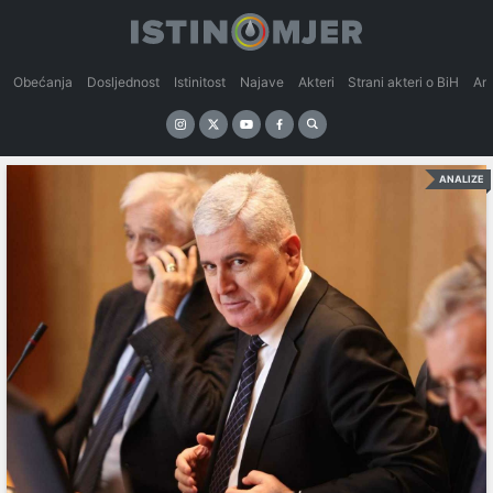
Obećanja
Dosljednost
Istinitost
Najave
Akteri
Strani akteri o BiH
An
ANALIZE