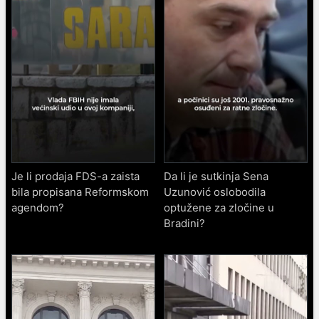
Je li prodaja FDS-a zaista
Da li je sutkinja Sena
bila propisana Reformskom
Uzunović oslobodila
agendom?
optužene za zločine u
Bradini?