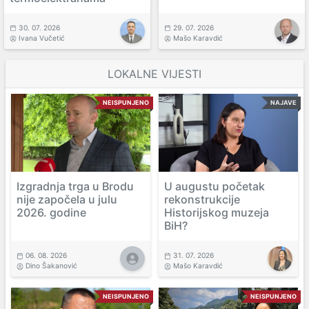
30. 07. 2026
29. 07. 2026
Ivana Vučetić
Mašo Karavdić
LOKALNE VIJESTI
NEISPUNJENO
NAJAVE
Izgradnja trga u Brodu
U augustu početak
nije započela u julu
rekonstrukcije
2026. godine
Historijskog muzeja
BiH?
06. 08. 2026
31. 07. 2026
Dino Šakanović
Mašo Karavdić
NEISPUNJENO
NEISPUNJENO