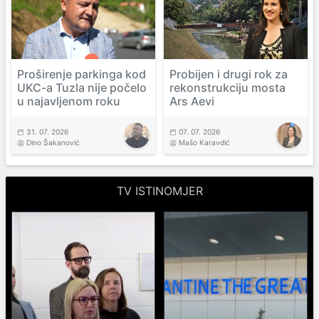
Proširenje parkinga kod
Probijen i drugi rok za
UKC-a Tuzla nije počelo
rekonstrukciju mosta
u najavljenom roku
Ars Aevi
31. 07. 2026
07. 07. 2026
Dino Šakanović
Mašo Karavdić
TV ISTINOMJER