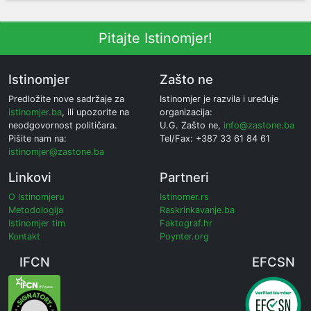
Pitajte Istinomjer!
Istinomjer
Zašto ne
Predložite nove sadržaje za
Istinomjer je razvila i uređuje
istinomjer.ba
, ili upozorite na
organizacija:
neodgovornost političara.
U.G. Zašto ne,
info@zastone.ba
Pišite nam na:
Tel/Fax: +387 33 61 84 61
istinomjer@zastone.ba
Linkovi
Partneri
O Istinomjeru
Istinomer.rs
Metodologija
Raskrinkavanje.ba
Istinomjer tim
Faktograf.hr
Kontakt
Poynter.org
IFCN
EFCSN