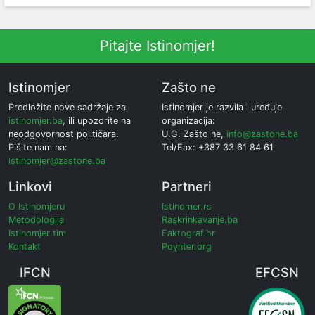
Pitajte Istinomjer!
Istinomjer
Zašto ne
Predložite nove sadržaje za
Istinomjer je razvila i uređuje
istinomjer.ba
, ili upozorite na
organizacija:
neodgovornost političara.
U.G. Zašto ne,
info@zastone.ba
Pišite nam na:
Tel/Fax: +387 33 61 84 61
istinomjer@zastone.ba
Linkovi
Partneri
O Istinomjeru
Istinomer.rs
Metodologija
Raskrinkavanje.ba
Istinomjer tim
Faktograf.hr
Kontakt
Poynter.org
IFCN
EFCSN