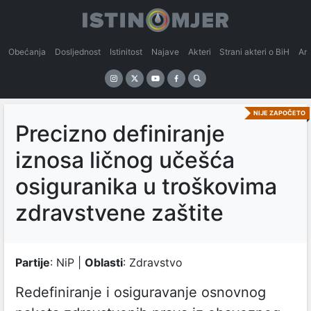
Obećanja
Dosljednost
Istinitost
Najave
Akteri
Strani akteri o BiH
An
NIJE ZAPOČETO
Precizno definiranje
iznosa ličnog učešća
osiguranika u troškovima
zdravstvene zaštite
Partije
: NiP |
Oblasti
: Zdravstvo
Redefiniranje i osiguravanje osnovnog