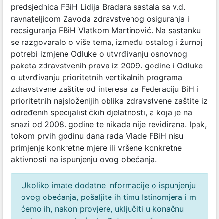
predsjednica FBiH Lidija Bradara sastala sa v.d.
ravnateljicom Zavoda zdravstvenog osiguranja i
reosiguranja FBiH Vlatkom Martinović. Na sastanku
se razgovaralo o više tema, između ostalog i žurnoj
potrebi izmjene Odluke o utvrđivanju osnovnog
paketa zdravstvenih prava iz 2009. godine i Odluke
o utvrđivanju prioritetnih vertikalnih programa
zdravstvene zaštite od interesa za Federaciju BiH i
prioritetnih najsloženijih oblika zdravstvene zaštite iz
određenih specijalističkih djelatnosti, a koja je na
snazi od 2008. godine te nikada nije revidirana. Ipak,
tokom prvih godinu dana rada Vlade FBiH nisu
primjenje konkretne mjere ili vršene konkretne
aktivnosti na ispunjenju ovog obećanja.
Ukoliko imate dodatne informacije o ispunjenju
ovog obećanja, pošaljite ih timu Istinomjera i mi
ćemo ih, nakon provjere, uključiti u konačnu