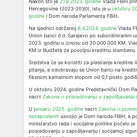
Nakon što je
21.9.2023. godine
Vlada FBiH prih
Hercegovine (2023-2030), istu je u
oktobru 20
godine
i Dom naroda Parlamenta FBiH.
Na sjednici održanoj
8.4.2024. godine
Vlada FB
Union banci d.d. Sarajevo po subordiniranim 
2023. godinu u iznosu od 20.000.000 KM. Vla
KM iz Budžeta za povoljnu kreditnu stambenu 
Sredstva će se koristiti za plasiranje kreditne
pitanja, a odobravaju se Union banci na kredi
fiksnom kamatnom stopom od 0,1 posto godiš
U oktobru 2024. godine
Predstavnički Dom Par
nacrt
Zakona o posredovanju u zapošljavanju i 
U j
anuaru 2025. godine
nacrt
Zakona o posredo
nezaposlenih
usvojio je Dom naroda FBIH, a 
ministarstvo rada i socijalne politike počelo j
posredovanju u zapošljavanju i socijalnoj sigur