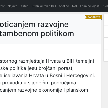
itost
Najave
Akteri
Strani akteri o BiH
Analize
NAI
Lokalne vijesti
Kvi
ZAPOČETO
poticanjem razvojne
stambenom politikom
stornog razmještaja Hrvata u BiH temeljni
ske politike jesu brojčani porast,
 iseljavanja Hrvata u Bosni i Hercegovini.
i provoditi u sljedećim područjima
ticanjem razvojne ekonomije i planskom