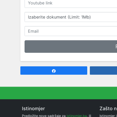
Izaberite dokument (Limit: 1Mb)
Share
Istinomjer
Zašto 
Predložite nove sadržaje za
istinomjer.ba
, ili
Istinomjer j