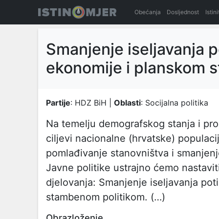
Obećanja
Dosljednost
Istin
Smanjenje iseljavanja 
ekonomije i planskom 
Partije
: HDZ BiH |
Oblasti
: Socijalna politika
Na temelju demografskog stanja i pro
ciljevi nacionalne (hrvatske) populacij
pomlađivanje stanovništva i smanjenje
Javne politike ustrajno ćemo nastavit
djelovanja: Smanjenje iseljavanja po
stambenom politikom. (…)
Obrazloženje