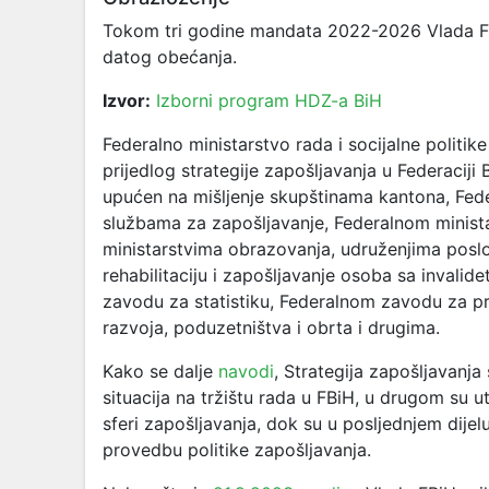
Tokom tri godine mandata 2022-2026 Vlada FBiH
datog obećanja.
Izvor:
Izborni program HDZ-a BiH
Federalno ministarstvo rada i socijalne politik
prijedlog strategije zapošljavanja u Federacij
upućen na mišljenje skupštinama kantona, Fed
službama za zapošljavanje, Federalnom minist
ministarstvima obrazovanja, udruženjima poslo
rehabilitaciju i zapošljavanje osoba sa invalid
zavodu za statistiku, Federalnom zavodu za pr
razvoja, poduzetništva i obrta i drugima.
Kako se dalje
navodi
, Strategija zapošljavanja s
situacija na tržištu rada u FBiH, u drugom su u
sferi zapošljavanja, dok su u posljednjem dijel
provedbu politike zapošljavanja.