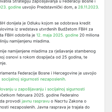
vatila Strategiju zapošljavanja u Federaciji Bosne i
23. godine
usvojio Predstavnički dom, a
28.11.2023.
iH donijela je Odluku kojom se odobrava kredit
uslovima iz sredstava utvrđenih Budžetom FBiH za
da FBiH odobrila je
12. maja 2025. godine
20 miliona
liniju namijenjenu mladima.
 linije namijenjene mladima za rješavanje stambenog
tnoj osnovi s rokom dospijeća od 25 godina, te
nje.
lamenta Federacije Bosne i Hercegovine je usvojio
socijalnoj sigurnosti nezaposlenih.
vanju u zapošljavanju i socijalnoj sigurnosti
početkom februara 2025. godine
Federalno
e da provodi
javnu raspravu
o Nacrtu Zakona o
nosti nezaposlenih. Javna rasprava je trajala do