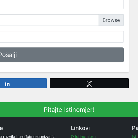
Share
Tweet
Pitajte Istinomjer!
ne
Linkovi
Pa
e razvila i uređuje organizacija:
O Istinomjeru
Ist