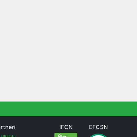
rtneri
IFCN
EFCSN
inomer.rs