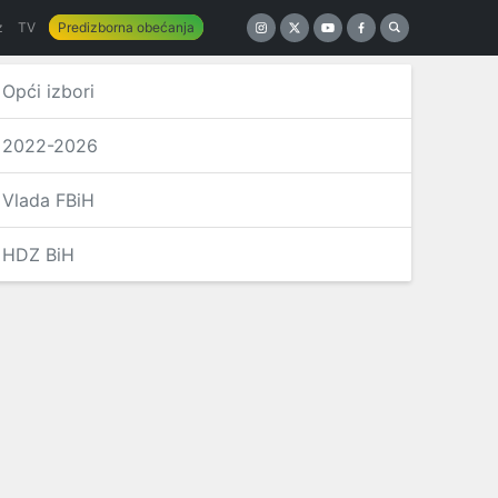
z
TV
Predizborna obećanja
Opći izbori
2022-2026
Vlada FBiH
HDZ BiH