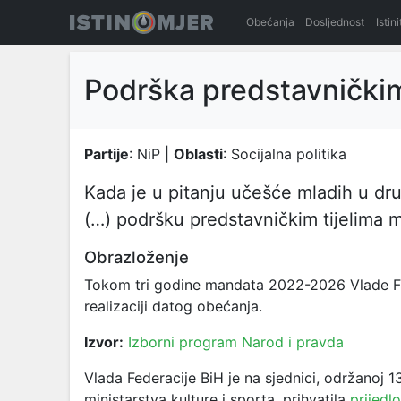
Obećanja
Dosljednost
Istin
Podrška predstavničkim
Partije
: NiP |
Oblasti
: Socijalna politika
Kada je u pitanju učešće mladih u dr
(…) podršku predstavničkim tijelima 
Obrazloženje
Tokom tri godine mandata 2022-2026 Vlade FBi
realizaciji datog obećanja.
Izvor:
Izborni program Narod i pravda
Vlada Federacije BiH je na sjednici, održanoj 
ministarstva kulture i sporta, prihvatila
prijedl