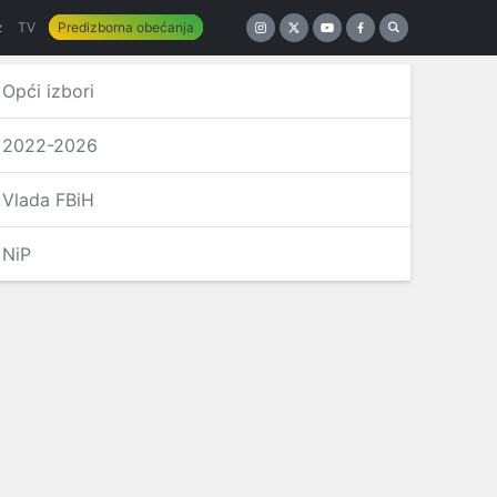
z
TV
Predizborna obećanja
Opći izbori
2022-2026
Vlada FBiH
NiP