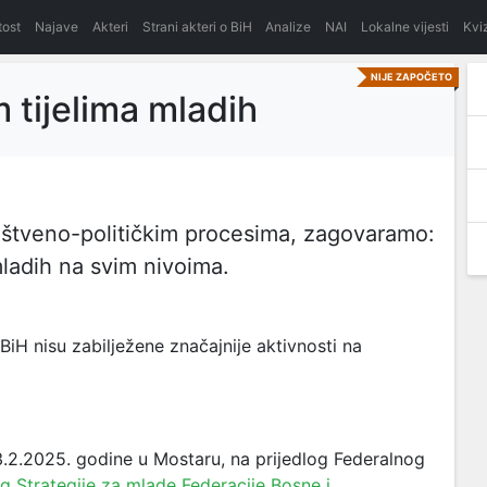
itost
Najave
Akteri
Strani akteri o BiH
Analize
NAI
Lokalne vijesti
Kvi
NIJE ZAPOČETO
 tijelima mladih
uštveno-političkim procesima, zagovaramo:
mladih na svim nivoima.
H nisu zabilježene značajnije aktivnosti na
13.2.2025. godine u Mostaru, na prijedlog Federalnog
og Strategije za mlade Federacije Bosne i