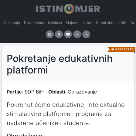
Obećanja
Dosljednost
Istinitost
Najave
Akteri
Strani akteri o BiH
An
NIJE ZAPOČETO
Pokretanje edukativnih
platformi
Partije
: SDP BiH |
Oblasti
: Obrazovanje
Pokrenut ćemo edukativne, intelektualno
stimulativne platforme i programe za
nadarene učenike i studente.
Obrazloženje