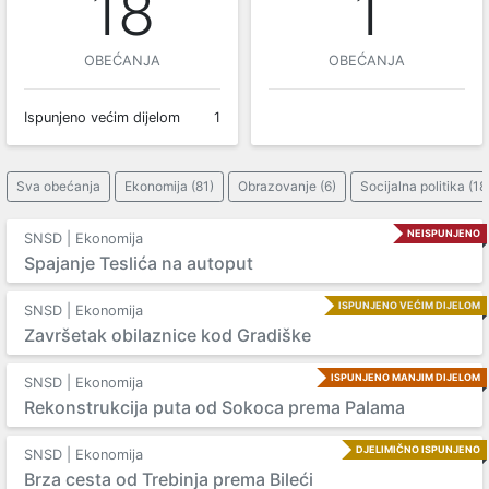
18
1
OBEĆANJA
OBEĆANJA
Ispunjeno većim dijelom
1
Sva obećanja
Ekonomija (81)
Obrazovanje (6)
Socijalna politika (18
NEISPUNJENO
SNSD | Ekonomija
Spajanje Teslića na autoput
ISPUNJENO VEĆIM DIJELOM
SNSD | Ekonomija
Završetak obilaznice kod Gradiške
ISPUNJENO MANJIM DIJELOM
SNSD | Ekonomija
Rekonstrukcija puta od Sokoca prema Palama
DJELIMIČNO ISPUNJENO
SNSD | Ekonomija
Brza cesta od Trebinja prema Bileći