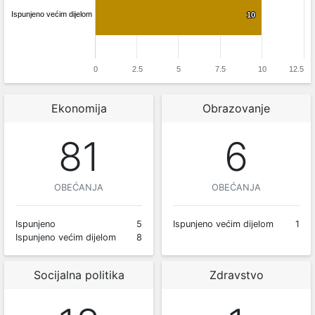
Ispunjeno većim dijelom
10
10
0
2.5
5
7.5
10
12.5
Ekonomija
Obrazovanje
81
6
OBEĆANJA
OBEĆANJA
Ispunjeno
5
Ispunjeno većim dijelom
1
Ispunjeno većim dijelom
8
Socijalna politika
Zdravstvo