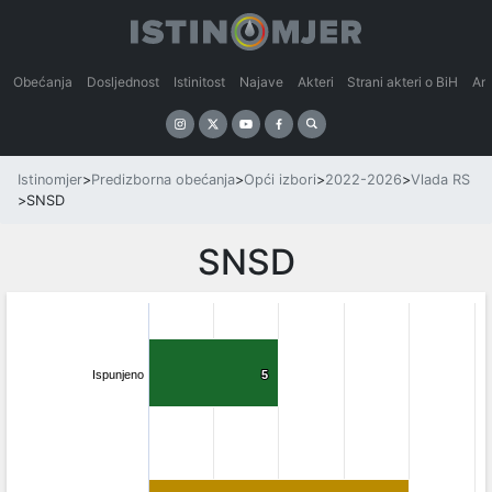
Obećanja
Dosljednost
Istinitost
Najave
Akteri
Strani akteri o BiH
An
Istinomjer
>
Predizborna obećanja
>
Opći izbori
>
2022-2026
>
Vlada RS
>
SNSD
SNSD
Ispunjeno
5
5