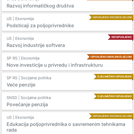
Razvoj informatičkog društva
ISPUNJENO VEĆIM DIJELOM
US | Ekonomija
Podsticaji za poljoprivrednike
NEISPUNJENO
US | Ekonomija
Razvoj industrije softvera
ISPUNJENO MANJIM DIJELOM
SP RS | Ekonomija
Nove investicije u privredu i infrastrukturu
DJELIMIČNO ISPUNJENO
SP RS | Socijalna politika
Veće penzije
DJELIMIČNO ISPUNJENO
SNSD | Socijalna politika
Povećanje penzija
ISPUNJENO VEĆIM DIJELOM
US | Ekonomija
Edukacija poljoprivrednika o savremenim tehnikama
rada