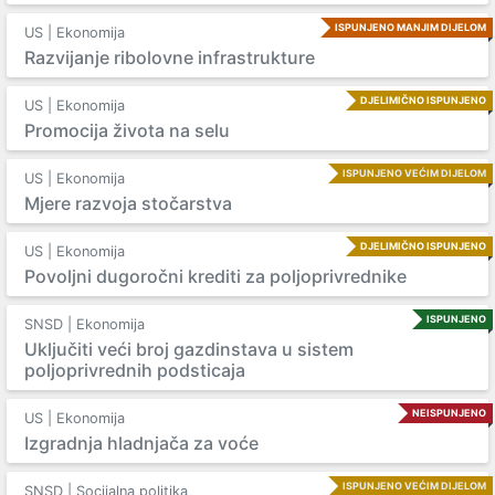
ISPUNJENO MANJIM DIJELOM
US | Ekonomija
Razvijanje ribolovne infrastrukture
DJELIMIČNO ISPUNJENO
US | Ekonomija
Promocija života na selu
ISPUNJENO VEĆIM DIJELOM
US | Ekonomija
Mjere razvoja stočarstva
DJELIMIČNO ISPUNJENO
US | Ekonomija
Povoljni dugoročni krediti za poljoprivrednike
ISPUNJENO
SNSD | Ekonomija
Uključiti veći broj gazdinstava u sistem
poljoprivrednih podsticaja
NEISPUNJENO
US | Ekonomija
Izgradnja hladnjača za voće
ISPUNJENO VEĆIM DIJELOM
SNSD | Socijalna politika