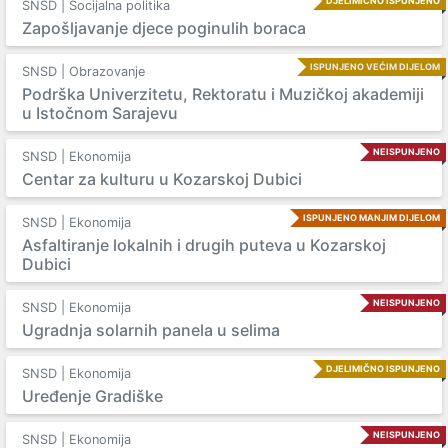
DJELIMIČNO ISPUNJENO
SNSD | Socijalna politika
Zapošljavanje djece poginulih boraca
ISPUNJENO VEĆIM DIJELOM
SNSD | Obrazovanje
Podrška Univerzitetu, Rektoratu i Muzičkoj akademiji
u Istočnom Sarajevu
NEISPUNJENO
SNSD | Ekonomija
Centar za kulturu u Kozarskoj Dubici
ISPUNJENO MANJIM DIJELOM
SNSD | Ekonomija
Asfaltiranje lokalnih i drugih puteva u Kozarskoj
Dubici
NEISPUNJENO
SNSD | Ekonomija
Ugradnja solarnih panela u selima
DJELIMIČNO ISPUNJENO
SNSD | Ekonomija
Uređenje Gradiške
NEISPUNJENO
SNSD | Ekonomija