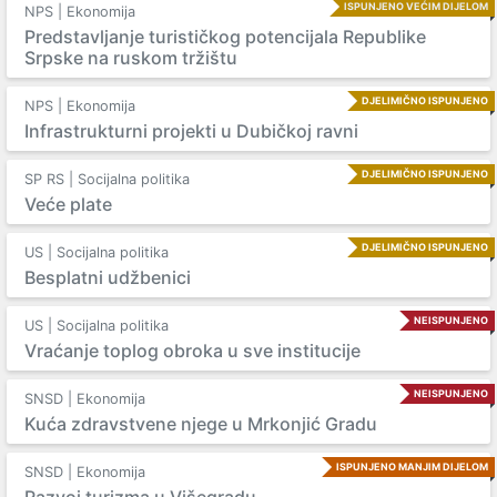
ISPUNJENO VEĆIM DIJELOM
NPS | Ekonomija
Predstavljanje turističkog potencijala Republike
Srpske na ruskom tržištu
DJELIMIČNO ISPUNJENO
NPS | Ekonomija
Infrastrukturni projekti u Dubičkoj ravni
DJELIMIČNO ISPUNJENO
SP RS | Socijalna politika
Veće plate
DJELIMIČNO ISPUNJENO
US | Socijalna politika
Besplatni udžbenici
NEISPUNJENO
US | Socijalna politika
Vraćanje toplog obroka u sve institucije
NEISPUNJENO
SNSD | Ekonomija
Kuća zdravstvene njege u Mrkonjić Gradu
ISPUNJENO MANJIM DIJELOM
SNSD | Ekonomija