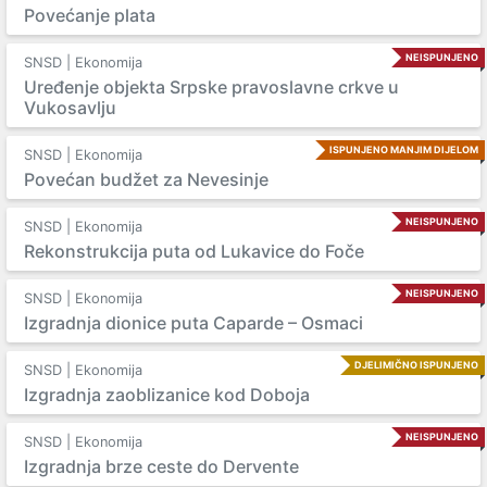
Povećanje plata
NEISPUNJENO
SNSD | Ekonomija
Uređenje objekta Srpske pravoslavne crkve u
Vukosavlju
ISPUNJENO MANJIM DIJELOM
SNSD | Ekonomija
Povećan budžet za Nevesinje
NEISPUNJENO
SNSD | Ekonomija
Rekonstrukcija puta od Lukavice do Foče
NEISPUNJENO
SNSD | Ekonomija
Izgradnja dionice puta Caparde – Osmaci
DJELIMIČNO ISPUNJENO
SNSD | Ekonomija
Izgradnja zaoblizanice kod Doboja
NEISPUNJENO
SNSD | Ekonomija
Izgradnja brze ceste do Dervente