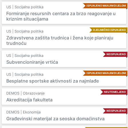
ISPUNJENO MANJIM DIJELOM
US | Socijalna politika
Formiranje resursnih centara za brzo reagovanje u
kriznim situacijama
DJELIMIČNO ISPUNJENO
US | Socijalna politika
Zdravstvena zaštita trudnica i žena koje planiraju
trudnoću
NEISPUNJENO
US | Socijalna politika
Subvencioniranje vrtića
ISPUNJENO MANJIM DIJELOM
US | Socijalna politika
Besplatne sportske aktivnosti za najmlađe
NEUTEMELJENO
DEMOS | Obrazovanje
Akreditacija fakulteta
NEISPUNJENO
DEMOS | Ekonomija
Građevinski materijal za seoska domaćinstva