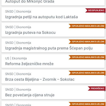
Autoput do Mrkonjić Grada
NEISPUNJENO
SNSD | Ekonomija
Izgradnja petlji na autoputu kod Laktaša
ISPUNJENO MANJIM DIJELOM
SNSD | Ekonomija
Izgradnja puteva na Sokocu
ISPUNJENO MANJIM DIJELOM
SNSD | Ekonomija
Izgradnja magistralnog puta prema Šćepan polju
ISPUNJENO MANJIM DIJELOM
US | Ekonomija
Reforma željezničke mreže
ISPUNJENO MANJIM DIJELOM
SNSD | Ekonomija
Brza cesta Bijeljina – Zvornik – Sokolac
PREKRŠENO
SNSD | Ekonomija
Bez povećanja cijena struje
ISPUNJENO MANJIM DIJELOM
SNSD | Ekonomija