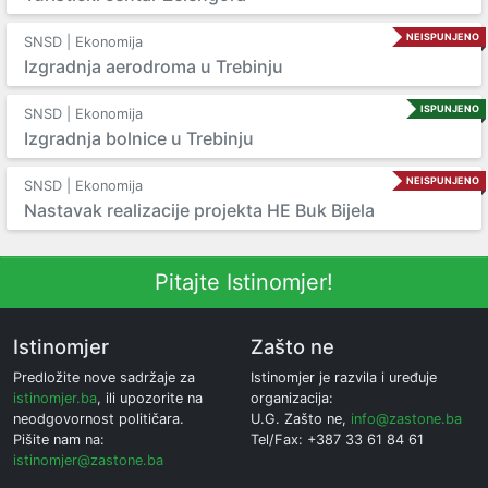
NEISPUNJENO
SNSD | Ekonomija
Izgradnja aerodroma u Trebinju
ISPUNJENO
SNSD | Ekonomija
Izgradnja bolnice u Trebinju
NEISPUNJENO
SNSD | Ekonomija
Nastavak realizacije projekta HE Buk Bijela
Pitajte Istinomjer!
Istinomjer
Zašto ne
Predložite nove sadržaje za
Istinomjer je razvila i uređuje
istinomjer.ba
, ili upozorite na
organizacija:
neodgovornost političara.
U.G. Zašto ne,
info@zastone.ba
Pišite nam na:
Tel/Fax: +387 33 61 84 61
istinomjer@zastone.ba