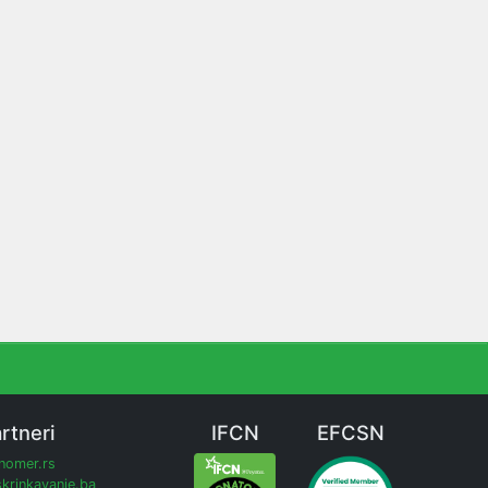
rtneri
IFCN
EFCSN
inomer.rs
krinkavanje.ba