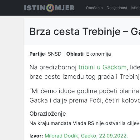
Obećanja
Dosljednost
Istin
Brza cesta Trebinje – 
Partije
: SNSD |
Oblasti
: Ekonomija
Na predizbornoj
tribini u Gackom
, li
brze ceste između tog grada i Trebinj
“Mi ćemo iduće godine početi planirat
Gacka i dalje prema Foči, četiri kolov
Obrazloženje
Na kraju mandata Vlada RS nije ostvarila cilje
Izvor:
Milorad Dodik, Gacko, 22.09.2022.