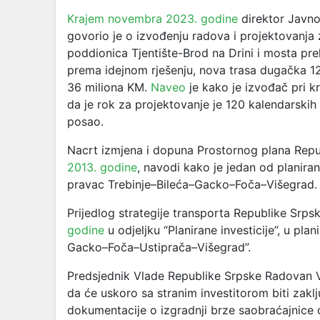
Krajem novembra 2023. godine
direktor Јavno
govorio je o izvođenju radova i projektovanja
poddionica Tjentište-Brod na Drini i mosta prek
prema idejnom rješenju, nova trasa dugačka 12
36 miliona KM.
Naveo
je kako je izvođač pri k
da je rok za projektovanje je 120 kalendarski
posao.
Nacrt izmjena i dopuna Prostornog plana Repu
2013. godine
, navodi kako je jedan od planira
pravac Trebinje–Bileća–Gacko–Foča–Višegrad.
Prijedlog strategije transporta Republike Srp
godine
u odjeljku “Planirane investicije”, u pla
Gacko–Foča–Ustiprača–Višegrad”.
Predsjednik Vlade Republike Srpske Radovan V
da će uskoro sa stranim investitorom biti zakl
dokumentacije o izgradnji brze saobraćajnice 