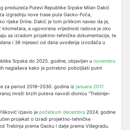
g preduzeća Putevi Republike Srpske Milan Dakić
 za izgradnju nove trase puta Gacko-Foča,
o rijeke Drine. Dakić je tom prilikom naveo da je,
 kilometara, a ugovorena vrijednost radova je oko
raju sa izradom projektno-tehničke dokumentacije, te
h dana i 36 mjeseci od dana uvođenja izvođača u
blike Srpske do 2025. godine, objavljen u
novembru
nih naglašava kako je potrebno poboljšati putni
ske za period 2016–2030. godina iz
januara 2017.
niranoj mreži brzih puteva navodi dionicu “Trebinje–
išković izjavio je
početkom decembra
2024. godine
jučen projekat o izradi projektno-tehničke
od Trebinja prema Gacku i dalje prema Višegradu.