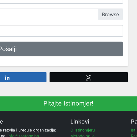
Share
Tweet
Pitajte Istinomjer!
ne
Linkovi
Pa
e razvila i uređuje organizacija:
O Istinomjeru
Ist
 ne,
info@zastone.ba
Metodologija
Ras