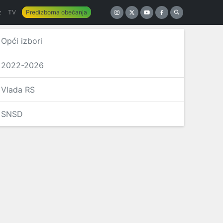
z
TV
Predizborna obećanja
Opći izbori
2022-2026
Vlada RS
SNSD