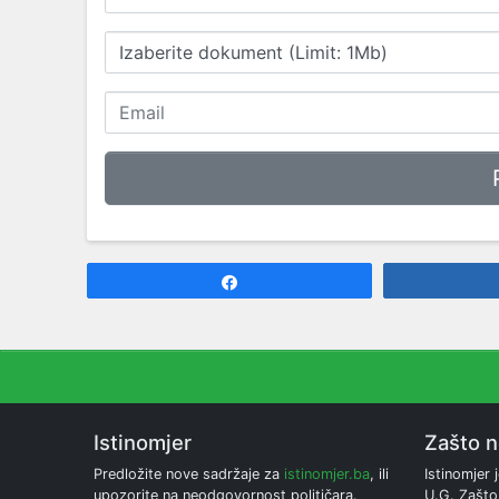
Izaberite dokument (Limit: 1Mb)
Share
Istinomjer
Zašto 
Predložite nove sadržaje za
istinomjer.ba
, ili
Istinomjer j
upozorite na neodgovornost političara.
U.G. Zašto