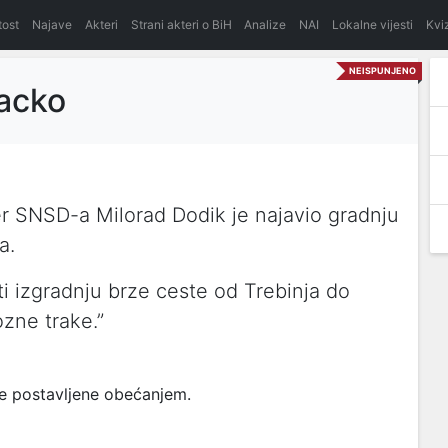
itost
Najave
Akteri
Strani akteri o BiH
Analize
NAI
Lokalne vijesti
Kvi
NEISPUNJENO
Gacko
der SNSD-a Milorad Dodik je najavio gradnju
a.
i izgradnju brze ceste od Trebinja do
ozne trake.”
ve postavljene obećanjem.