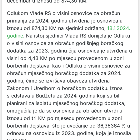
decembar u iznosu od 874,30 KM.
Odlukom Vlade RS o visini osnovice za obračun
primanja za 2024. godinu utvrđena je osnovica u
iznosu od 874,30 KM na sjednici održanoj
18.1.2024.
godine
. Na istoj sjednici Vlada RS donijela je Odluku
o visini osnovice za obračun godišnjeg boračkog
dodatka za 2023. godinu čija osnovica je utvrđena u
visini od 4,43 KM po mjesecu provedenom u zoni
borbenih dejstava, kao i Odluku o visini osnovice za
obračun mjesečnog boračkog dodatka za 2024.
godinu, čime se izvršava obaveza utvrđena
Zakonom i Uredbom o boračkom dodatku. Iznos
sredstava u Budžetu za 2024. godinu koji su bili
planirani za isplatu mjesečnog boračkog dodatka,
omogućila je da se osnovica za obračun utvrdi u
iznosu od tri KM po mjesecu provedenom u zoni
borbenih dejstava, što je uvećanje od 36,36364 % u
odnosu na osnovicu iz 2023. godine, koja je iznosila