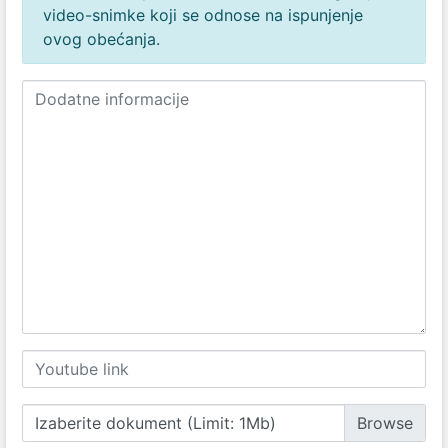
video-snimke koji se odnose na ispunjenje
ovog obećanja.
Izaberite dokument (Limit: 1Mb)