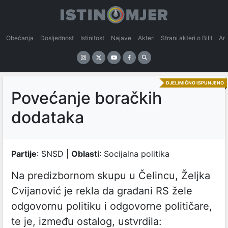
Obećanja
Dosljednost
Istinitost
Najave
Akteri
Strani akteri o BiH
An
DJELIMIČNO ISPUNJENO
Povećanje boračkih
dodataka
Partije
: SNSD |
Oblasti
: Socijalna politika
Na predizbornom skupu u Čelincu, Željka
Cvijanović je rekla da građani RS žele
odgovornu politiku i odgovorne političare,
te je, između ostalog, ustvrdila: