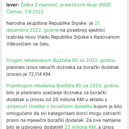
Izvor:
Željka Cvijanović, predizborni skup SNSD
Čelinac, 7.9.2022
Narodna skupština Republike Srpske je
21.
decembra 2022. godine
na posebnoj sjednici
izabrala novu Vladu Republike Srpske s Radovanom
Viškovićem na čelu.
Drugim rebalanskom Budžeta RS za 2022. godinu
planirani iznos tekućih doznaka za borački dodatak
iznosio je 72,114 KM.
Prijedlogom rebalansa Budžeta RS za 2023. godinu
bilo je planirano uvećanje doznaka za borački
dodatak u iznosu od 20 miliona KM u skladu s
izmjenom Uredbe o boračkom dodatku
kojom je bilo
omogućeno da svi kategorisani borci mogu ostvariti
pravo na mjesečni borački dodatak. Za ove namjene
bilo je izdvojeno dodatnih
23 miliona KM
, a iznos