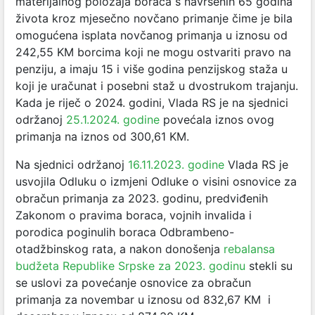
materijalnog položaja boraca s navršenih 65 godina
života kroz mjesečno novčano primanje čime je bila
omogućena isplata novčanog primanja u iznosu od
242,55 KM borcima koji ne mogu ostvariti pravo na
penziju, a imaju 15 i više godina penzijskog staža u
koji je uračunat i posebni staž u dvostrukom trajanju.
Kada je riječ o 2024. godini, Vlada RS je na sjednici
održanoj
25.1.2024. godine
povećala iznos ovog
primanja na iznos od 300,61 KM.
Na sjednici održanoj
16.11.2023. godine
Vlada RS je
usvojila Odluku o izmjeni Odluke o visini osnovice za
obračun primanja za 2023. godinu, predviđenih
Zakonom o pravima boraca, vojnih invalida i
porodica poginulih boraca Odbrambeno-
otadžbinskog rata, a nakon donošenja
rebalansa
budžeta Republike Srpske za 2023. godinu
stekli su
se uslovi za povećanje osnovice za obračun
primanja za novembar u iznosu od 832,67 KM i