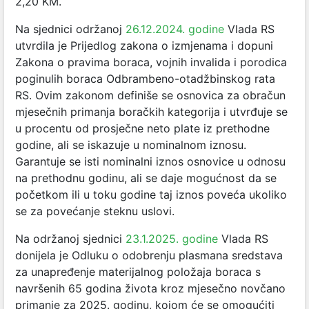
2,20 KM.
Na sjednici održanoj
26.12.2024. godine
Vlada RS
utvrdila je Prijedlog zakona o izmjenama i dopuni
Zakona o pravima boraca, vojnih invalida i porodica
poginulih boraca Odbrambeno-otadžbinskog rata
RS. Ovim zakonom definiše se osnovica za obračun
mjesečnih primanja boračkih kategorija i utvrđuje se
u procentu od prosječne neto plate iz prethodne
godine, ali se iskazuje u nominalnom iznosu.
Garantuje se isti nominalni iznos osnovice u odnosu
na prethodnu godinu, ali se daje mogućnost da se
početkom ili u toku godine taj iznos poveća ukoliko
se za povećanje steknu uslovi.
Na održanoj sjednici
23.1.2025. godine
Vlada RS
donijela je Odluku o odobrenju plasmana sredstava
za unapređenje materijalnog položaja boraca s
navršenih 65 godina života kroz mjesečno novčano
primanje za 2025. godinu, kojom će se omogućiti