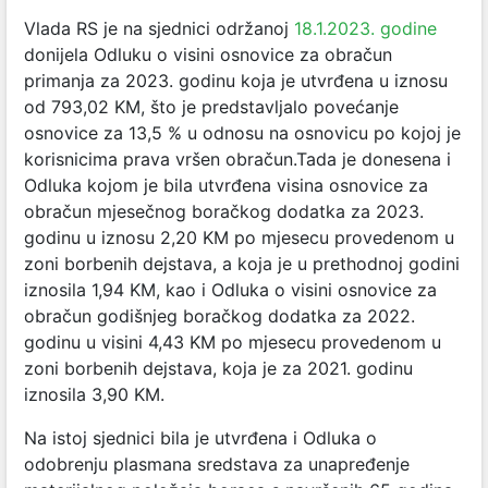
Vlada RS je na sjednici održanoj
18.1.2023. godine
donijela Odluku o visini osnovice za obračun
primanja za 2023. godinu koja je utvrđena u iznosu
od 793,02 KM, što je predstavljalo povećanje
osnovice za 13,5 % u odnosu na osnovicu po kojoj je
korisnicima prava vršen obračun.Tada je donesena
i
Odluka kojom je bila utvrđena visina osnovice za
obračun mjesečnog boračkog dodatka za 2023.
godinu
u iznosu 2,20 KM po mjesecu provedenom u
zoni borbenih dejstava, a koja je u prethodnoj godini
iznosila 1,94 KM, ka
o i Odluka o visini osnovice za
obračun godišnjeg boračkog dodatka za 2022.
godinu
u visini 4,43 KM po mjesecu provedenom u
zoni borbenih dejstava, koja je za 2021. godinu
iznosila 3,90 KM.
N
a istoj sjednici bila je utvrđena i Odluka o
odobrenju plasmana sredstava za unapređenje