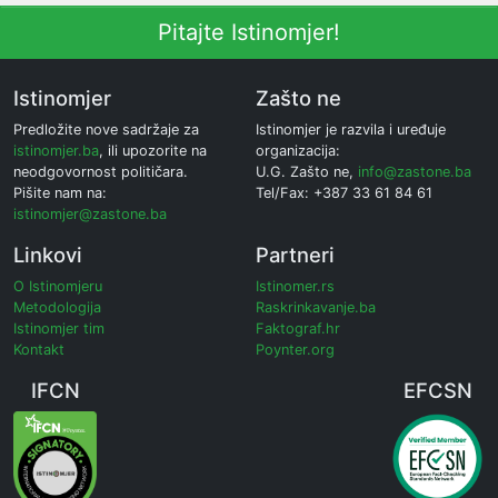
Pitajte Istinomjer!
Istinomjer
Zašto ne
Predložite nove sadržaje za
Istinomjer je razvila i uređuje
istinomjer.ba
, ili upozorite na
organizacija:
neodgovornost političara.
U.G. Zašto ne,
info@zastone.ba
Pišite nam na:
Tel/Fax: +387 33 61 84 61
istinomjer@zastone.ba
Linkovi
Partneri
O Istinomjeru
Istinomer.rs
Metodologija
Raskrinkavanje.ba
Istinomjer tim
Faktograf.hr
Kontakt
Poynter.org
IFCN
EFCSN