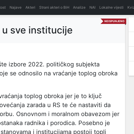
itost
Najave
Akteri
Strani akteri o BiH
Analize
NAI
Lokalne vijesti
Kvi
NEISPUNJENO
u sve institucije
e izbore 2022. političkog subjekta
oje se odnosilo na vraćanje toplog obroka
raćanja toplog obroka jer je to ključ
povećanja zarada u RS te će nastaviti da
 borbu. Osnovnom i moralnom obavezom jer
 ostanaka radnika i porodica. Posebno je
tanovama i institucijama postoji topli