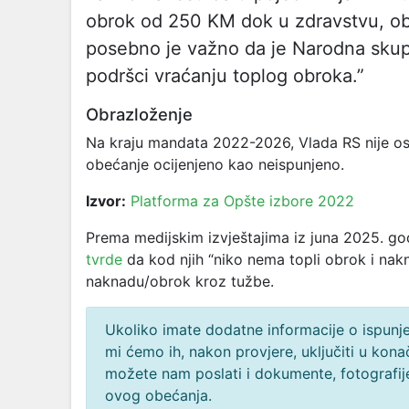
obrok od 250 KM dok u zdravstvu, obr
posebno je važno da je Narodna skup
podršci vraćanju toplog obroka.”
Obrazloženje
Na kraju mandata 2022-2026, Vlada RS nije ost
obećanje ocijenjeno kao neispunjeno.
Izvor:
Platforma za Opšte izbore 2022
Prema medijskim izvještajima iz juna 2025. godi
tvrde
da kod njih “niko nema topli obrok i nak
naknadu/obrok kroz tužbe.
Ukoliko imate dodatne informacije o ispunjen
mi ćemo ih, nakon provjere, uključiti u ko
možete nam poslati i dokumente, fotografije
ovog obećanja.