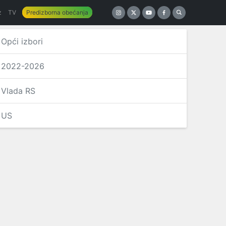
z
TV
Predizborna obećanja
Opći izbori
2022-2026
Vlada RS
US