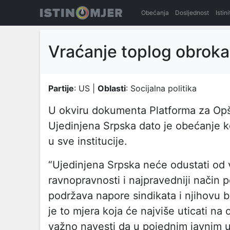
Obećanja
Dosljednost
Istin
Vraćanje toplog obroka 
Partije
: US |
Oblasti
: Socijalna politika
U okviru dokumenta Platforma za Opšt
Ujedinjena Srpska dato je obećanje k
u sve institucije.
“Ujedinjena Srpska neće odustati od v
ravnopravnosti i najpravedniji način 
podržava napore sindikata i njihovu
je to mjera koja će najviše uticati na
važno navesti da u pojednim javnim us