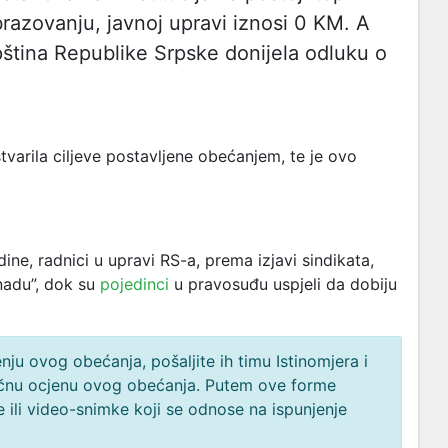
azovanju, javnoj upravi iznosi 0 KM. A
ština Republike Srpske donijela odluku o
varila ciljeve postavljene obećanjem, te je ovo
ne, radnici u upravi RS-a, prema izjavi sindikata,
nadu”, dok su
pojedinci
u pravosuđu uspjeli da dobiju
ju ovog obećanja, pošaljite ih timu Istinomjera i
načnu ocjenu ovog obećanja. Putem ove forme
 ili video-snimke koji se odnose na ispunjenje