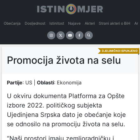
Obećanja
Dosljednost
Istinitost
Najave
Akteri
Strani akteri o BiH
An
DJELIMIČNO ISPUNJENO
Promocija života na selu
Partije
: US |
Oblasti
: Ekonomija
U okviru dokumenta Platforma za Opšte
izbore 2022. političkog subjekta
Ujedinjena Srpska dato je obećanje koje
se odnosilo na promociju života na selu.
“Naši prostori imaju zemljoradničku i