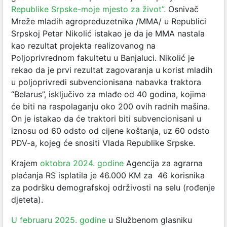
Republike Srpske-moje mjesto za život”.
Osnivač
Mreže mladih agropreduzetnika /MMA/ u Republici
Srpskoj Petar Nikolić istakao je da je MMA nastala
kao rezultat projekta realizovanog na
Poljoprivrednom fakultetu u Banjaluci. Nikolić je
rekao da je prvi rezultat zagovaranja u korist mladih
u poljoprivredi subvencionisana nabavka traktora
“Belarus”, isključivo za mlađe od 40 godina, kojima
će biti na raspolaganju oko 200 ovih radnih mašina.
On je istakao da će traktori biti subvencionisani u
iznosu od 60 odsto od cijene koštanja, uz 60 odsto
PDV-a, kojeg će snositi Vlada Republike Srpske.
Krajem
oktobra 2024. godine
Agencija za agrarna
plaćanja RS isplatila je 46.000 KM za 46 korisnika
za podršku demografskoj održivosti na selu (rođenje
djeteta).
U februaru 2025. godine
u Službenom glasniku