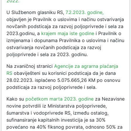
2022.
U Službenom glasniku RS,
7.2.2023. godine,
objavljen je Pravilnik o uslovima i načinu ostvarivanja
novčanih podsticaja za razvoj poljoprivrede i sela za
2023.godinu, a
krajem maja iste godine
i ​Pravilnik o
izmjenama i dopunama Pravilnika o uslovima i načinu
ostvarivanja novčanih podsticaja za razvoj
poljoprivrede i sela za 2023. godinu.
Na zvaničnoj stranici
Agencije za agrarna plaćanja
RS
obaviješteni su korisnici podsticaja da je dana
28.02.2023. isplaćeno 5.075.665,26 KM po osnovu
podsticaja za razvoj poljoprivrede i sela.
Kako su
početkom marta 2023. godine
za Nezavisne
novine potvrdili iz Ministarstva poljoprivrede,
šumarstva i vodoprivrede RS, između ostalog,
sufinansiranje kapitalnih investicija je sa 30%
povećano na 40% fiksnog povrata, odnosno 50% za