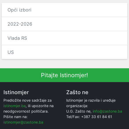
Opći izbori
2022-2026
Vlada RS
US
Pitajte Istinomjer!
Istinomjer
Zašto ne
Predložite nove sadržaje za
Istinomjer je razvila i uređuje
istinomjer.ba
, ili upozorite na
organizacija:
neodgovornost političara.
U.G. Zašto ne,
info@zastone.ba
Pišite nam na:
Tel/Fax: +387 33 61 84 61
istinomjer@zastone.ba