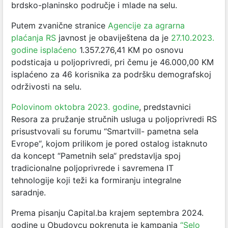
brdsko-planinsko područje i mlade na selu.
Putem zvanične stranice
Agencije za agrarna
plaćanja RS
javnost je obaviještena da je
27.10.2023.
godine isplaćeno
1.357.276,41 KM po osnovu
podsticaja u poljoprivredi, pri čemu je 46.000,00 KM
isplaćeno za 46 korisnika za podršku demografskoj
održivosti na selu.
Polovinom oktobra 2023. godine
, predstavnici
Resora za pružanje stručnih usluga u poljoprivredi RS
prisustvovali su forumu “Smartvill- pametna sela
Evrope“, kojom prilikom je pored ostalog istaknuto
da koncept “Pametnih sela“ predstavlja spoj
tradicionalne poljoprivrede i savremena IT
tehnologije koji teži ka formiranju integralne
saradnje.
Prema pisanju Capital.ba krajem septembra 2024.
godine u Obudovcu pokrenuta je kampanja
“Selo