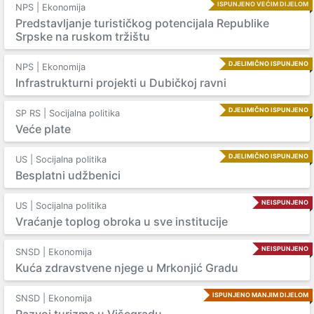
ISPUNJENO VEĆIM DIJELOM
NPS | Ekonomija
Predstavljanje turističkog potencijala Republike
Srpske na ruskom tržištu
DJELIMIČNO ISPUNJENO
NPS | Ekonomija
Infrastrukturni projekti u Dubičkoj ravni
DJELIMIČNO ISPUNJENO
SP RS | Socijalna politika
Veće plate
DJELIMIČNO ISPUNJENO
US | Socijalna politika
Besplatni udžbenici
NEISPUNJENO
US | Socijalna politika
Vraćanje toplog obroka u sve institucije
NEISPUNJENO
SNSD | Ekonomija
Kuća zdravstvene njege u Mrkonjić Gradu
ISPUNJENO MANJIM DIJELOM
SNSD | Ekonomija