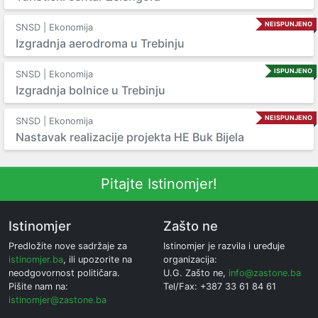
NEISPUNJENO
SNSD | Ekonomija
Izgradnja aerodroma u Trebinju
ISPUNJENO
SNSD | Ekonomija
Izgradnja bolnice u Trebinju
NEISPUNJENO
SNSD | Ekonomija
Nastavak realizacije projekta HE Buk Bijela
Pitajte Istinomjer!
Istinomjer
Zašto ne
Predložite nove sadržaje za
Istinomjer je razvila i uređuje
istinomjer.ba
, ili upozorite na
organizacija:
neodgovornost političara.
U.G. Zašto ne,
info@zastone.ba
Pišite nam na:
Tel/Fax: +387 33 61 84 61
istinomjer@zastone.ba