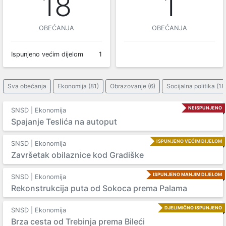
18
1
OBEĆANJA
OBEĆANJA
Ispunjeno većim dijelom
1
Sva obećanja
Ekonomija (81)
Obrazovanje (6)
Socijalna politika (18
NEISPUNJENO
SNSD | Ekonomija
Spajanje Teslića na autoput
ISPUNJENO VEĆIM DIJELOM
SNSD | Ekonomija
Završetak obilaznice kod Gradiške
ISPUNJENO MANJIM DIJELOM
SNSD | Ekonomija
Rekonstrukcija puta od Sokoca prema Palama
DJELIMIČNO ISPUNJENO
SNSD | Ekonomija
Brza cesta od Trebinja prema Bileći