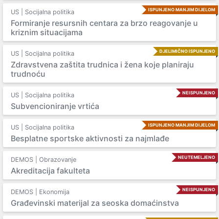
ISPUNJENO MANJIM DIJELOM
US | Socijalna politika
Formiranje resursnih centara za brzo reagovanje u
kriznim situacijama
DJELIMIČNO ISPUNJENO
US | Socijalna politika
Zdravstvena zaštita trudnica i žena koje planiraju
trudnoću
NEISPUNJENO
US | Socijalna politika
Subvencioniranje vrtića
ISPUNJENO MANJIM DIJELOM
US | Socijalna politika
Besplatne sportske aktivnosti za najmlađe
NEUTEMELJENO
DEMOS | Obrazovanje
Akreditacija fakulteta
NEISPUNJENO
DEMOS | Ekonomija
Građevinski materijal za seoska domaćinstva