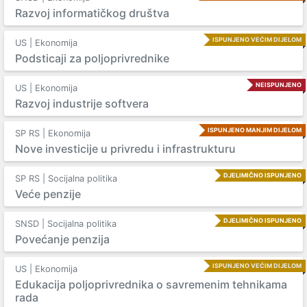
Razvoj informatičkog društva
ISPUNJENO VEĆIM DIJELOM
US | Ekonomija
Podsticaji za poljoprivrednike
NEISPUNJENO
US | Ekonomija
Razvoj industrije softvera
ISPUNJENO MANJIM DIJELOM
SP RS | Ekonomija
Nove investicije u privredu i infrastrukturu
DJELIMIČNO ISPUNJENO
SP RS | Socijalna politika
Veće penzije
DJELIMIČNO ISPUNJENO
SNSD | Socijalna politika
Povećanje penzija
ISPUNJENO VEĆIM DIJELOM
US | Ekonomija
Edukacija poljoprivrednika o savremenim tehnikama
rada