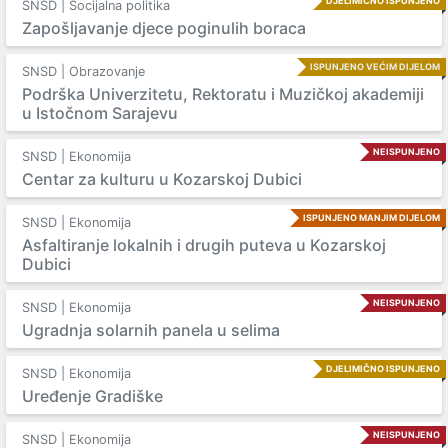
DJELIMIČNO ISPUNJENO
SNSD | Socijalna politika
Zapošljavanje djece poginulih boraca
ISPUNJENO VEĆIM DIJELOM
SNSD | Obrazovanje
Podrška Univerzitetu, Rektoratu i Muzičkoj akademiji
u Istočnom Sarajevu
NEISPUNJENO
SNSD | Ekonomija
Centar za kulturu u Kozarskoj Dubici
ISPUNJENO MANJIM DIJELOM
SNSD | Ekonomija
Asfaltiranje lokalnih i drugih puteva u Kozarskoj
Dubici
NEISPUNJENO
SNSD | Ekonomija
Ugradnja solarnih panela u selima
DJELIMIČNO ISPUNJENO
SNSD | Ekonomija
Uređenje Gradiške
NEISPUNJENO
SNSD | Ekonomija