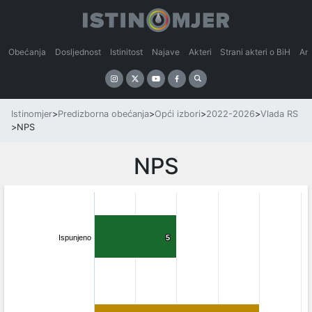
Obećanja
Dosljednost
Istinitost
Najave
Akteri
Strani akteri o BiH
An
Istinomjer
>
Predizborna obećanja
>
Opći izbori
>
2022-2026
>
Vlada RS
>
NPS
NPS
Ispunjeno
5
5