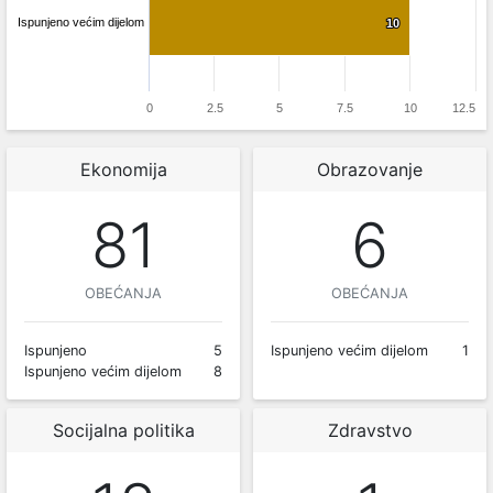
Ispunjeno većim dijelom
10
10
0
2.5
5
7.5
10
12.5
Ekonomija
Obrazovanje
81
6
OBEĆANJA
OBEĆANJA
Ispunjeno
5
Ispunjeno većim dijelom
1
Ispunjeno većim dijelom
8
Socijalna politika
Zdravstvo