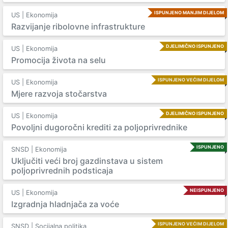
ISPUNJENO MANJIM DIJELOM
US | Ekonomija
Razvijanje ribolovne infrastrukture
DJELIMIČNO ISPUNJENO
US | Ekonomija
Promocija života na selu
ISPUNJENO VEĆIM DIJELOM
US | Ekonomija
Mjere razvoja stočarstva
DJELIMIČNO ISPUNJENO
US | Ekonomija
Povoljni dugoročni krediti za poljoprivrednike
ISPUNJENO
SNSD | Ekonomija
Uključiti veći broj gazdinstava u sistem
poljoprivrednih podsticaja
NEISPUNJENO
US | Ekonomija
Izgradnja hladnjača za voće
ISPUNJENO VEĆIM DIJELOM
SNSD | Socijalna politika