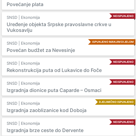
Povećanje plata
NEISPUNJENO
SNSD | Ekonomija
Uređenje objekta Srpske pravoslavne crkve u
Vukosavlju
ISPUNJENO MANJIM DIJELOM
SNSD | Ekonomija
Povećan budžet za Nevesinje
NEISPUNJENO
SNSD | Ekonomija
Rekonstrukcija puta od Lukavice do Foče
NEISPUNJENO
SNSD | Ekonomija
Izgradnja dionice puta Caparde – Osmaci
DJELIMIČNO ISPUNJENO
SNSD | Ekonomija
Izgradnja zaoblizanice kod Doboja
NEISPUNJENO
SNSD | Ekonomija
Izgradnja brze ceste do Dervente