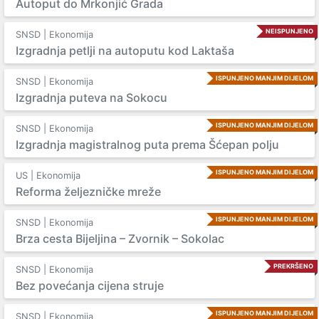
Autoput do Mrkonjić Grada
NEISPUNJENO
SNSD | Ekonomija
Izgradnja petlji na autoputu kod Laktaša
ISPUNJENO MANJIM DIJELOM
SNSD | Ekonomija
Izgradnja puteva na Sokocu
ISPUNJENO MANJIM DIJELOM
SNSD | Ekonomija
Izgradnja magistralnog puta prema Šćepan polju
ISPUNJENO MANJIM DIJELOM
US | Ekonomija
Reforma željezničke mreže
ISPUNJENO MANJIM DIJELOM
SNSD | Ekonomija
Brza cesta Bijeljina – Zvornik – Sokolac
PREKRŠENO
SNSD | Ekonomija
Bez povećanja cijena struje
ISPUNJENO MANJIM DIJELOM
SNSD | Ekonomija