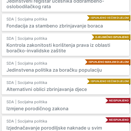
Jedinstveni registar učesnika odbrambeno-
oslobodilačkog rata
ISPUNJENO VEĆIM DIJELOM
SDA | Socijalna politika
Fondacija za stambeno zbrinjavanje boraca
DJELIMIČNO ISPUNJENO
SDA | Socijalna politika
Kontrola zakonitosti korištenja prava iz oblasti
boračko-invalidske zaštite
ISPUNJENO MANJIM DIJELOM
SDA | Socijalna politika
Jedinstvena politika za boračku populaciju
ISPUNJENO VEĆIM DIJELOM
SDA | Socijalna politika
Alternativni oblici zbrinjavanja djece
NEISPUNJENO
SDA | Socijalna politika
Izmjene porodičnog zakona
NEISPUNJENO
SDA | Socijalna politika
Izjednačavanje porodiljske naknade u svim