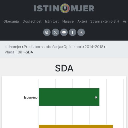
Obećanja
Dosljednost
Istinitost
Najave
Akteri
Strani akteri o BiH
An
Istinomjer
>
Predizborna obećanja
>
Opći izbori
>
2014-2018
>
Vlada FBiH
>
SDA
SDA
Ispunjeno
9
9