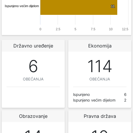
Ispunjeno većim dijelom
11
11
0
2.5
5
7.5
10
12.5
Državno uređenje
Ekonomija
6
114
OBEĆANJA
OBEĆANJA
Ispunjeno
6
Ispunjeno većim dijelom
2
Obrazovanje
Pravna država