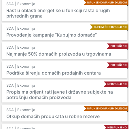
ISPUNJENO MANJIM DIJELOM
SDA | Ekonomija
Rast u oblasti energetike u funkciji rasta drugih
privrednih grana
DJELIMIČNO ISPUNJENO
SDA | Ekonomija
Provođenje kampanje “Kupujmo domaće”
PREKRŠENO
SDA | Ekonomija
Najmanje 50% domaćih proizvoda u trgovinama
PREKRŠENO
SDA | Ekonomija
Podrška širenju domaćih prodajnih centara
NEISPUNJENO
SDA | Ekonomija
Propisima orijentirati javne i državne subjekte na
potrošnju domaćih proizvoda
ISPUNJENO MANJIM DIJELOM
SDA | Ekonomija
Otkup domaćih produkata u robne rezerve
NEISPUNJENO
SDA | Ekonomija