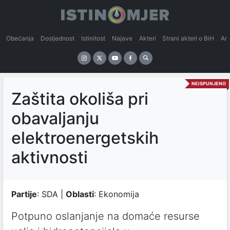
Obećanja
Dosljednost
Istinitost
Najave
Akteri
Strani akteri o BiH
An
NEISPUNJENO
Zaštita okoliša pri
obavaljanju
elektroenergetskih
aktivnosti
Partije
: SDA |
Oblasti
: Ekonomija
Potpuno oslanjanje na domaće resurse