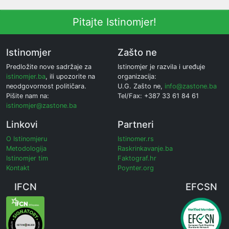
Pitajte Istinomjer!
Istinomjer
Zašto ne
Predložite nove sadržaje za
Istinomjer je razvila i uređuje
istinomjer.ba
, ili upozorite na
organizacija:
neodgovornost političara.
U.G. Zašto ne,
info@zastone.ba
Pišite nam na:
Tel/Fax: +387 33 61 84 61
istinomjer@zastone.ba
Linkovi
Partneri
O Istinomjeru
Istinomer.rs
Metodologija
Raskrinkavanje.ba
Istinomjer tim
Faktograf.hr
Kontakt
Poynter.org
IFCN
EFCSN