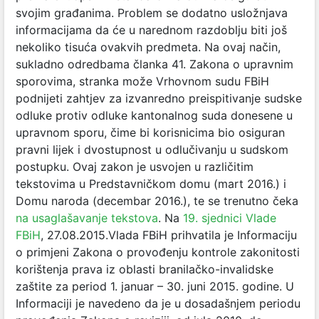
svojim građanima. Problem se dodatno usložnjava
informacijama da će u narednom razdoblju biti još
nekoliko tisuća ovakvih predmeta. Na ovaj način,
sukladno odredbama članka 41. Zakona o upravnim
sporovima, stranka može Vrhovnom sudu FBiH
podnijeti zahtjev za izvanredno preispitivanje sudske
odluke protiv odluke kantonalnog suda donesene u
upravnom sporu, čime bi korisnicima bio osiguran
pravni lijek i dvostupnost u odlučivanju u sudskom
postupku. Ovaj zakon je usvojen u različitim
tekstovima u Predstavničkom domu (mart 2016.) i
Domu naroda (decembar 2016.), te se trenutno čeka
na usaglašavanje tekstova
. Na
19. sjednici Vlade
FBiH
, 27.08.2015.Vlada FBiH prihvatila je Informaciju
o primjeni Zakona o provođenju kontrole zakonitosti
korištenja prava iz oblasti branilačko-invalidske
zaštite za period 1. januar – 30. juni 2015. godine. U
Informaciji je navedeno da je u dosadašnjem periodu