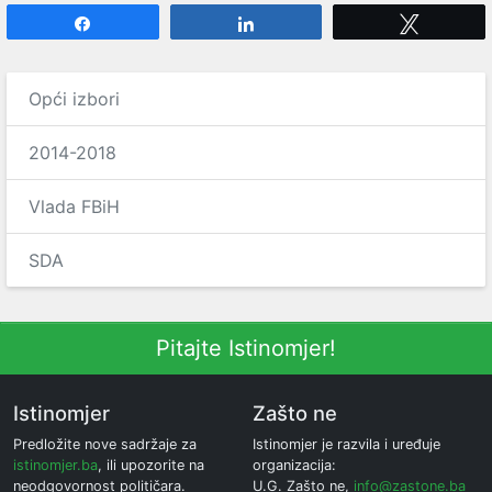
Share
Share
Tweet
Opći izbori
2014-2018
Vlada FBiH
SDA
Pitajte Istinomjer!
Istinomjer
Zašto ne
Predložite nove sadržaje za
Istinomjer je razvila i uređuje
istinomjer.ba
, ili upozorite na
organizacija:
neodgovornost političara.
U.G. Zašto ne,
info@zastone.ba