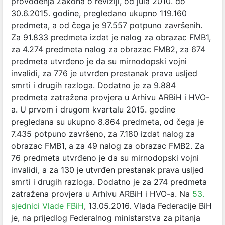
provođenja Zakona o reviziji, od jula 2010. do
30.6.2015. godine, pregledano ukupno 119.160
predmeta, a od čega je 97.557 potpuno završenih.
Za 91.833 predmeta izdat je nalog za obrazac FMB1,
za 4.274 predmeta nalog za obrazac FMB2, za 674
predmeta utvrđeno je da su mirnodopski vojni
invalidi, za 776 je utvrđen prestanak prava usljed
smrti i drugih razloga. Dodatno je za 9.884
predmeta zatražena provjera u Arhivu ARBiH i HVO-
a. U prvom i drugom kvartalu 2015. godine
pregledana su ukupno 8.864 predmeta, od čega je
7.435 potpuno završeno, za 7.180 izdat nalog za
obrazac FMB1, a za 49 nalog za obrazac FMB2. Za
76 predmeta utvrđeno je da su mirnodopski vojni
invalidi, a za 130 je utvrđen prestanak prava usljed
smrti i drugih razloga. Dodatno je za 274 predmeta
zatražena provjera u Arhivu ARBiH i HVO-a. Na
53.
sjednici Vlade FBiH
, 13.05.2016. Vlada Federacije BiH
je, na prijedlog Federalnog ministarstva za pitanja