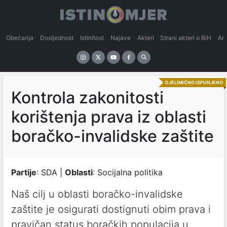
Obećanja
Dosljednost
Istinitost
Najave
Akteri
Strani akteri o BiH
An
DJELIMIČNO ISPUNJENO
Kontrola zakonitosti
korištenja prava iz oblasti
boračko-invalidske zaštite
Partije
: SDA |
Oblasti
: Socijalna politika
Naš cilj u oblasti boračko-invalidske
zaštite je osigurati dostignuti obim prava i
pravičan status boračkih populacija u