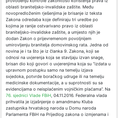
provođenju kontrole zakonitosti korištenja prava iz
oblasti braniteljsko-invalidske zaštite. Među
novopredloženim rješenjima je brisanje iz teksta
Zakona odredaba koje definiraju tri uredbe po
kojima je ranije ostvarivano pravo iz oblasti
braniteljsko-invalidske zaštite, a umjesto njih je
dodan Zakon o prijevremenom povoljnijem
umirovljenju branitelja domovinskog rata. Jedna od
novina je i ta što je iz članka 9. Zakona, koji se
odnosi na uvjerenja koja se stavljaju izvan snage,
brisan dio koji govori o uvjerenjima koja su “izdata u
upravnom postupku samo na temelju izjava
svjedoka, potvrde boračkog udruge ili na temelju
medicinske dokumentacije, a u suprotnosti su sa
evidencijama o neisplaćenim vojničkim plaćama”. Na
76. sjednici Vlade FBiH
, 04.11.2016. Federalna vlada
prihvatila je izjašnjenje o amandmanu Kluba
zastupnika hrvatskog naroda u Domu naroda
Parlamenta FBiH na Prijedlog zakona o izmjenama i