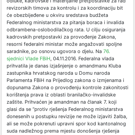
odluke, kadrovske i materijalne pretpostavke za rad
revizorskih timova za kontrolu i za koordinaciju bit
će obezbijeđene u okviru sredstava budžeta
Federalnog ministarstva za pitanja boraca i invalida
odbrambena-oslobodilačkog rata. U cilju osiguranja
kadrovskih pretpostavki za provođenje Zakona,
resorni federalni ministar može angažovati spoljne
saradnike, po osnovu ugovora o djelu. Na
76.
sjednici Vlade FBiH
, 04.11.2016. Federalna vlada
prihvatila je danas izjašnjenje o amandmanu Kluba
zastupnika hrvatskog naroda u Domu naroda
Parlamenta FBiH na Prijedlog zakona o izmjenama i
dopunama Zakona o provođenju kontrole zakonitosti
korištenja prava iz oblasti branilačko-invalidske
zaštite. Prihvaćen je amandman na članak 7. koji
glasi da se “protiv rješenja Federalnog ministarstva
donesenih u postupku revizije ne može izjaviti žalba,
ali se može pokrenuti upravni spor kod kantonalnog
suda nadležnog prema mjestu donošenja rješenja