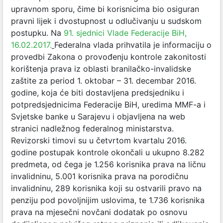
upravnom sporu, čime bi korisnicima bio osiguran
pravni lijek i dvostupnost u odlučivanju u sudskom
postupku. Na
91. sjednici Vlade Federacije BiH,
16.02.2017.
Federalna vlada prihvatila je informaciju o
provedbi Zakona o provođenju kontrole zakonitosti
korištenja prava iz oblasti branilačko-invalidske
zaštite za period 1. oktobar – 31. decembar 2016.
godine, koja će biti dostavljena predsjedniku i
potpredsjednicima Federacije BiH, uredima MMF-a i
Svjetske banke u Sarajevu i objavljena na web
stranici nadležnog federalnog ministarstva.
Revizorski timovi su u četvrtom kvartalu 2016.
godine postupak kontrole okončali u ukupno 8.282
predmeta, od čega je 1.256 korisnika prava na ličnu
invalidninu, 5.001 korisnika prava na porodičnu
invalidninu, 289 korisnika koji su ostvarili pravo na
penziju pod povoljnijim uslovima, te 1.736 korisnika
prava na mjesečni novčani dodatak po osnovu