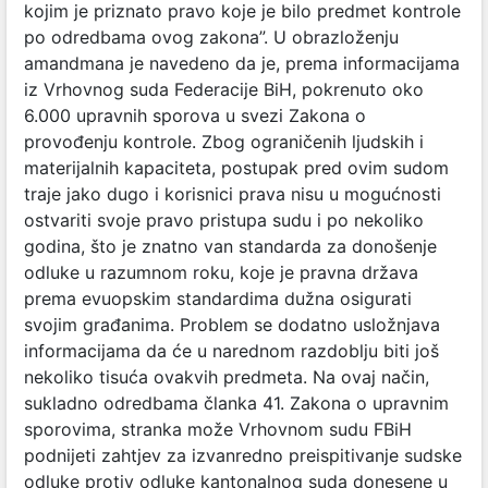
kojim je priznato pravo koje je bilo predmet kontrole
po odredbama ovog zakona”. U obrazloženju
amandmana je navedeno da je, prema informacijama
iz Vrhovnog suda Federacije BiH, pokrenuto oko
6.000 upravnih sporova u svezi Zakona o
provođenju kontrole. Zbog ograničenih ljudskih i
materijalnih kapaciteta, postupak pred ovim sudom
traje jako dugo i korisnici prava nisu u mogućnosti
ostvariti svoje pravo pristupa sudu i po nekoliko
godina, što je znatno van standarda za donošenje
odluke u razumnom roku, koje je pravna država
prema evuopskim standardima dužna osigurati
svojim građanima. Problem se dodatno usložnjava
informacijama da će u narednom razdoblju biti još
nekoliko tisuća ovakvih predmeta. Na ovaj način,
sukladno odredbama članka 41. Zakona o upravnim
sporovima, stranka može Vrhovnom sudu FBiH
podnijeti zahtjev za izvanredno preispitivanje sudske
odluke protiv odluke kantonalnog suda donesene u