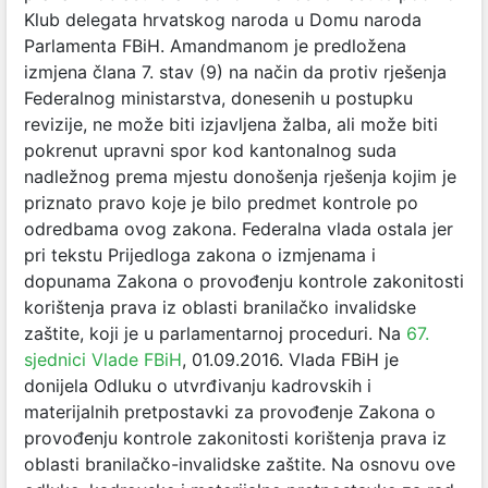
Klub delegata hrvatskog naroda u Domu naroda
Parlamenta FBiH. Amandmanom je predložena
izmjena člana 7. stav (9) na način da protiv rješenja
Federalnog ministarstva, donesenih u postupku
revizije, ne može biti izjavljena žalba, ali može biti
pokrenut upravni spor kod kantonalnog suda
nadležnog prema mjestu donošenja rješenja kojim je
priznato pravo koje je bilo predmet kontrole po
odredbama ovog zakona. Federalna vlada ostala jer
pri tekstu Prijedloga zakona o izmjenama i
dopunama Zakona o provođenju kontrole zakonitosti
korištenja prava iz oblasti branilačko invalidske
zaštite, koji je u parlamentarnoj proceduri. Na
67.
sjednici Vlade FBiH
, 01.09.2016. Vlada FBiH je
donijela Odluku o utvrđivanju kadrovskih i
materijalnih pretpostavki za provođenje Zakona o
provođenju kontrole zakonitosti korištenja prava iz
oblasti branilačko-invalidske zaštite. Na osnovu ove