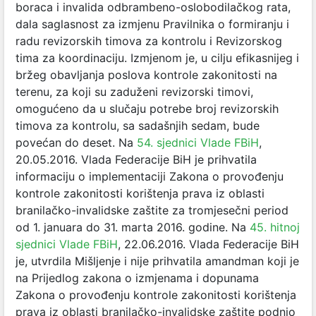
boraca i invalida odbrambeno-oslobodilačkog rata,
dala saglasnost za izmjenu Pravilnika o formiranju i
radu revizorskih timova za kontrolu i Revizorskog
tima za koordinaciju. Izmjenom je, u cilju efikasnijeg i
bržeg obavljanja poslova kontrole zakonitosti na
terenu, za koji su zaduženi revizorski timovi,
omogućeno da u slučaju potrebe broj revizorskih
timova za kontrolu, sa sadašnjih sedam, bude
povećan do deset. Na
54. sjednici Vlade FBiH
,
20.05.2016. Vlada Federacije BiH je prihvatila
informaciju o implementaciji Zakona o provođenju
kontrole zakonitosti korištenja prava iz oblasti
branilačko-invalidske zaštite za tromjesečni period
od 1. januara do 31. marta 2016. godine. Na
45. hitnoj
sjednici Vlade FBiH
, 22.06.2016. Vlada Federacije BiH
je, utvrdila Mišljenje i nije prihvatila amandman koji je
na Prijedlog zakona o izmjenama i dopunama
Zakona o provođenju kontrole zakonitosti korištenja
prava iz oblasti branilačko-invalidske zaštite podnio