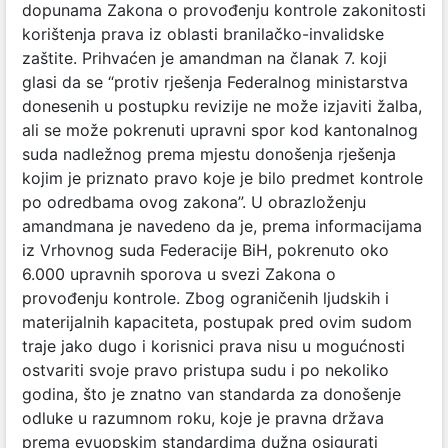
dopunama Zakona o provođenju kontrole zakonitosti
korištenja prava iz oblasti branilačko-invalidske
zaštite. Prihvaćen je amandman na članak 7. koji
glasi da se “protiv rješenja Federalnog ministarstva
donesenih u postupku revizije ne može izjaviti žalba,
ali se može pokrenuti upravni spor kod kantonalnog
suda nadležnog prema mjestu donošenja rješenja
kojim je priznato pravo koje je bilo predmet kontrole
po odredbama ovog zakona”. U obrazloženju
amandmana je navedeno da je, prema informacijama
iz Vrhovnog suda Federacije BiH, pokrenuto oko
6.000 upravnih sporova u svezi Zakona o
provođenju kontrole. Zbog ograničenih ljudskih i
materijalnih kapaciteta, postupak pred ovim sudom
traje jako dugo i korisnici prava nisu u mogućnosti
ostvariti svoje pravo pristupa sudu i po nekoliko
godina, što je znatno van standarda za donošenje
odluke u razumnom roku, koje je pravna država
prema evuopskim standardima dužna osigurati