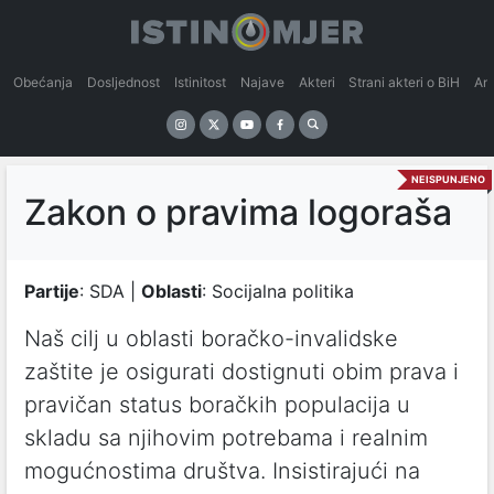
Obećanja
Dosljednost
Istinitost
Najave
Akteri
Strani akteri o BiH
An
NEISPUNJENO
Zakon o pravima logoraša
Partije
: SDA |
Oblasti
: Socijalna politika
Naš cilj u oblasti boračko-invalidske
zaštite je osigurati dostignuti obim prava i
pravičan status boračkih populacija u
skladu sa njihovim potrebama i realnim
mogućnostima društva. Insistirajući na