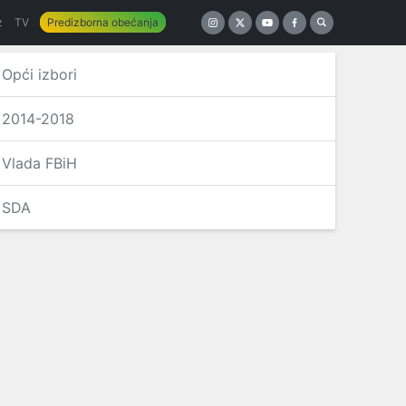
z
TV
Predizborna obećanja
Opći izbori
2014-2018
Vlada FBiH
SDA