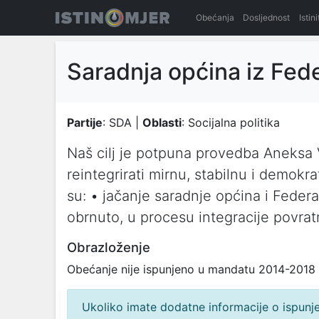
Obećanja
Dosljednost
Istin
Saradnja općina iz Fede
Partije
: SDA |
Oblasti
: Socijalna politika
Naš cilj je potpuna provedba Aneksa 
reintegrirati mirnu, stabilnu i demokr
su: • jačanje saradnje općina i Feder
obrnuto, u procesu integracije povrat
Obrazloženje
Obećanje nije ispunjeno u mandatu 2014-2018
Ukoliko imate dodatne informacije o ispunjen