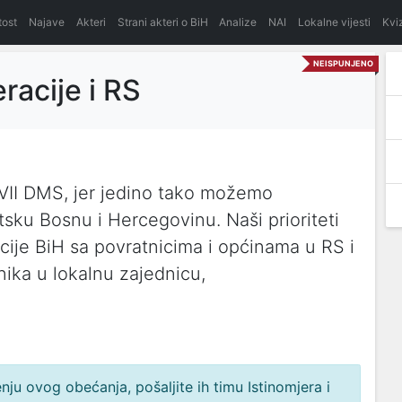
itost
Najave
Akteri
Strani akteri o BiH
Analize
NAI
Lokalne vijesti
Kvi
NEISPUNJENO
racije i RS
VII DMS, jer jedino tako možemo
atsku Bosnu i Hercegovinu. Naši prioriteti
acije BiH sa povratnicima i općinama u RS i
nika u lokalnu zajednicu,
ju ovog obećanja, pošaljite ih timu Istinomjera i