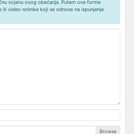
načnu ocjenu ovog obećanja. Putem ove forme
 ili video-snimke koji se odnose na ispunjenje