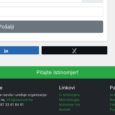
Share
Tweet
Pitajte Istinomjer!
ne
Linkovi
Pa
e razvila i uređuje organizacija:
O Istinomjeru
Ist
 ne,
info@zastone.ba
Metodologija
Ras
387 33 61 84 61
Istinomjer tim
Fak
Kontakt
Poy