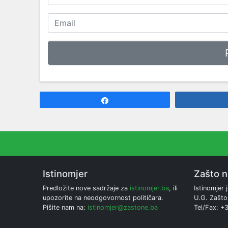
Share
Istinomjer
Zašto 
Predložite nove sadržaje za
istinomjer.ba
, ili
Istinomjer j
upozorite na neodgovornost političara.
U.G. Zašto
Pišite nam na:
istinomjer@zastone.ba
Tel/Fax: +