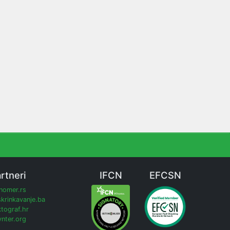
rtneri
IFCN
EFCSN
inomer.rs
krinkavanje.ba
tograf.hr
nter.org