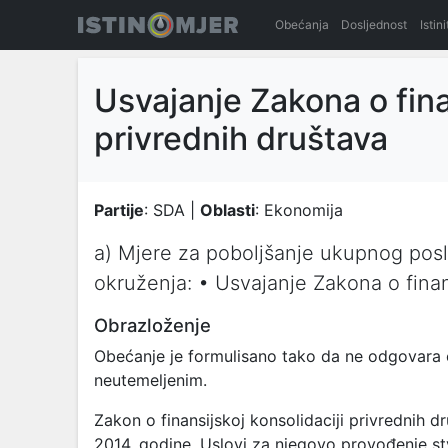
Obećanja
Dosljednost
Istin
Usvajanje Zakona o fina
privrednih društava
Partije
: SDA |
Oblasti
: Ekonomija
a) Mjere za poboljšanje ukupnog pos
okruženja: • Usvajanje Zakona o finans
Obrazloženje
Obećanje je formulisano tako da ne odgovara č
neutemeljenim.
Zakon o finansijskoj konsolidaciji privrednih d
2014. godine. Uslovi za njegovo provođenje s