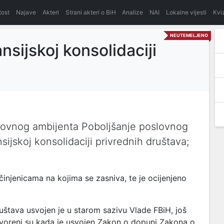
itost
Najave
Akteri
Strani akteri o BiH
Analize
NAI
Lokalne vijesti
Kvi
NEUTEMELJENO
nsijskoj konsolidaciji
lovnog ambijenta Poboljšanje poslovnog
ijskoj konsolidaciji privrednih društava;
injenicama na kojima se zasniva, te je ocijenjeno
ruštava usvojen je u starom sazivu Vlade FBiH, još
tvoreni su kada je usvojen Zakon o dopuni Zakona o