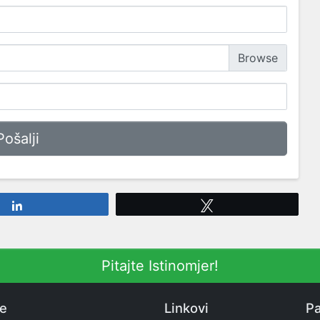
Share
Tweet
Pitajte Istinomjer!
ne
Linkovi
Pa