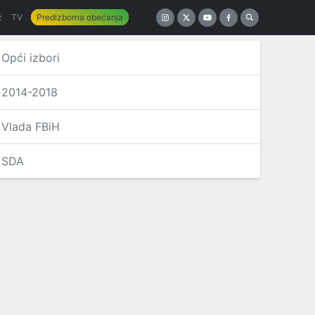
z
TV
Predizborna obećanja
Opći izbori
2014-2018
Vlada FBiH
SDA