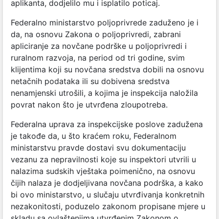
aplikanta, dodjelilo mu i isplatilo poticaj.
Federalno ministarstvo poljoprivrede zaduženo je i
da, na osnovu Zakona o poljoprivredi, zabrani
apliciranje za novčane podrške u poljoprivredi i
ruralnom razvoja, na period od tri godine, svim
klijentima koji su novčana sredstva dobili na osnovu
netačnih podataka ili su dobivena sredstva
nenamjenski utrošili, a kojima je inspekcija naložila
povrat nakon što je utvrđena zloupotreba.
Federalna uprava za inspekcijske poslove zadužena
je takođe da, u što kraćem roku, Federalnom
ministarstvu pravde dostavi svu dokumentaciju
vezanu za nepravilnosti koje su inspektori utvrili u
nalazima sudskih vještaka poimenično, na osnovu
čijih nalaza je dodjeljivana novčana podrška, a kako
bi ovo ministarstvo, u slučaju utvrđivanja konkretnih
nezakonitosti, poduzelo zakonom propisane mjere u
skladu sa ovlaštenjima utvrđenim Zakonom o