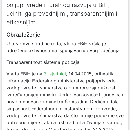
poljoprivrede i ruralnog razvoja u BiH,
učiniti ga prevednijim , transparentnijim i
efikasnijim.
Obrazloženje
U prve dvije godine rada, Vlada FBiH vršila je
određene aktivnosti na ispunjavanju ovog obećanja.
Transparentnost sistema poticaja
Vlada FBiH je na
3. sjednici
, 14.04.2015, prihvatila
Informaciju Federalnog ministarstva poljoprivrede,
vodoprivrede i šumarstva o primopredaji dužnosti
između ranijeg ministra Jerke Ivankovića¬Lijanovića i
novoimenovanog ministra Šemsudina Dedića i dala
saglasnost Federalnom ministarstvu poljoprivrede,
vodoprivrede i šumarstva da što hitnije poduzme sve
potrebne mjere i aktivnosti radi utvrđivanja stvarnog
finansijskog stanja Ministarstva na dan 31.3.2015.