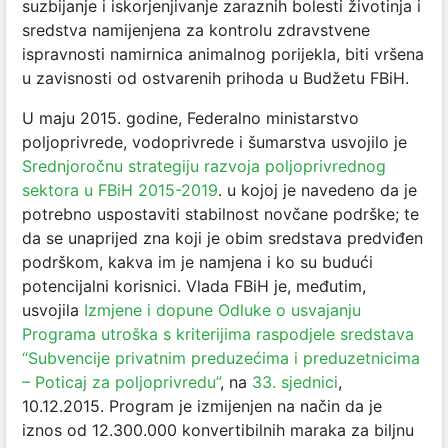
suzbijanje i iskorjenjivanje zaraznih bolesti životinja i
sredstva namijenjena za kontrolu zdravstvene
ispravnosti namirnica animalnog porijekla, biti vršena
u zavisnosti od ostvarenih prihoda u Budžetu FBiH.
U maju 2015. godine, Federalno ministarstvo
poljoprivrede, vodoprivrede i šumarstva usvojilo je
Srednjoročnu strategiju razvoja poljoprivrednog
sektora u FBiH 2015-2019
. u kojoj je navedeno da je
potrebno uspostaviti stabilnost novčane podrške; te
da se unaprijed zna koji je obim sredstava predviđen
podrškom, kakva im je namjena i ko su budući
potencijalni korisnici. Vlada FBiH je, međutim,
usvojila
Izmjene i dopune Odluke o usvajanju
Programa utroška s kriterijima raspodjele sredstava
“Subvencije privatnim preduzećima i preduzetnicima
– Poticaj za poljoprivredu”
, na
33. sjednici
,
10.12.2015. Program je izmijenjen na način da je
iznos od 12.300.000 konvertibilnih maraka za biljnu