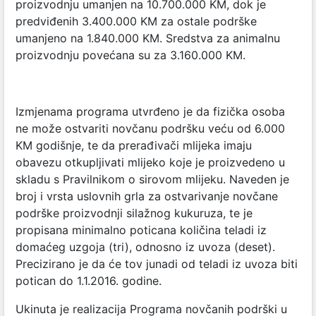
proizvodnju umanjen na 10.700.000 KM, dok je
predviđenih 3.400.000 KM za ostale podrške
umanjeno na 1.840.000 KM. Sredstva za animalnu
proizvodnju povećana su za 3.160.000 KM.
Izmjenama programa utvrđeno je da fizička osoba
ne može ostvariti novčanu podršku veću od 6.000
KM godišnje, te da prerađivači mlijeka imaju
obavezu otkupljivati mlijeko koje je proizvedeno u
skladu s Pravilnikom o sirovom mlijeku. Naveden je
broj i vrsta uslovnih grla za ostvarivanje novčane
podrške proizvodnji silažnog kukuruza, te je
propisana minimalno poticana količina teladi iz
domaćeg uzgoja (tri), odnosno iz uvoza (deset).
Precizirano je da će tov junadi od teladi iz uvoza biti
potican do 1.1.2016. godine.
Ukinuta je realizacija Programa novčanih podrški u