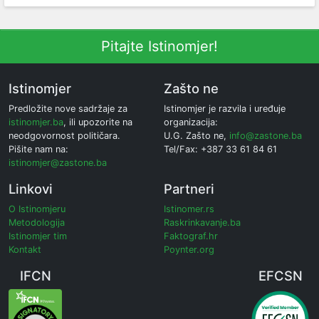
Pitajte Istinomjer!
Istinomjer
Zašto ne
Predložite nove sadržaje za
Istinomjer je razvila i uređuje
istinomjer.ba
, ili upozorite na
organizacija:
neodgovornost političara.
U.G. Zašto ne,
info@zastone.ba
Pišite nam na:
Tel/Fax: +387 33 61 84 61
istinomjer@zastone.ba
Linkovi
Partneri
O Istinomjeru
Istinomer.rs
Metodologija
Raskrinkavanje.ba
Istinomjer tim
Faktograf.hr
Kontakt
Poynter.org
IFCN
EFCSN