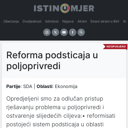
Obećanja
Dosljednost
Istinitost
Najave
Akteri
Strani akteri o BiH
An
NEISPUNJENO
Reforma podsticaja u
poljoprivredi
Partije
: SDA |
Oblasti
: Ekonomija
Opredjeljeni smo za odlučan pristup
rješavanju problema u poljoprivredi i
ostvarenje slijedećih ciljeva:• reformisati
postojeći sistem podsticaja u oblasti