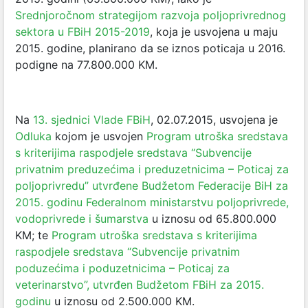
Srednjoročnom strategijom razvoja poljoprivrednog
sektora u FBiH 2015-2019
, koja je usvojena u maju
2015. godine, planirano da se iznos poticaja u 2016.
podigne na 77.800.000 KM.
Na
13. sjednici Vlade FBiH
, 02.07.2015, usvojena je
Odluka
kojom je usvojen
Program utroška sredstava
s kriterijima raspodjele sredstava “Subvencije
privatnim preduzećima i preduzetnicima – Poticaj za
poljoprivredu” utvrđene Budžetom Federacije BiH za
2015. godinu Federalnom ministarstvu poljoprivrede,
vodoprivrede i šumarstva
u iznosu od 65.800.000
KM; te
Program utroška sredstava s kriterijima
raspodjele sredstava “Subvencije privatnim
poduzećima i poduzetnicima – Poticaj za
veterinarstvo”, utvrđen Budžetom FBiH za 2015.
godinu
u iznosu od 2.500.000 KM.