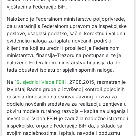
vještacima Federacije BiH.
Naloženo je Federalnom ministarstvu poljoprivrede,
da u saradnji s Federalnom upravom za inspekcijske
poslove, usaglasi podatke, sačini korektnu i validnu
evidenciju naloga za isplatu novčanih podrški
klijentima koji su uredni i proslijedi je Federalnom
ministarstvu finansija-Trezoru na postupanje, te je
naloženo Federalnom ministarstvu finansija da do
tada obustavi isplatu prispjelih spornih naloga.
Na
19. sjednici Vlade FBiH
, 27.08.2015, razmatran je
Izvještaj Radne grupe o izvršenoj kontroli pojedinih
rješenja donesenih na osnovu Javnog poziva za
dodjelu novčanih sredstava za realizaciju zahtjeva u
okviru modela ruralnog razvoja – kapitalna ulaganja i
investicije. Vlada FBiH je zadužila nadležne istražne i
inspekcijske organe Federacije BiH da, u skladu sa
svojim nadležnostima, ispitaju navode i poduzmu