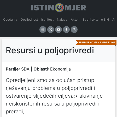
Obećanja
Dosljednost
Istinitost
Najave
Akteri
Strani akteri o BiH
An
ISPUNJENO MANJIM DIJELOM
Resursi u poljoprivredi
Partije
: SDA |
Oblasti
: Ekonomija
Opredjeljeni smo za odlučan pristup
rješavanju problema u poljoprivredi i
ostvarenje slijedećih ciljeva:• akiviranje
neiskorištenih resursa u poljoprivredi i
preradi,