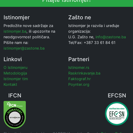
Istinomjer
Zašto ne
Predložite nove sadržaje za
Istinomjer je razvila i uređuje
istinomjer.ba
, ili upozorite na
organizacija:
neodgovornost političara.
U.G. Zašto ne,
info@zastone.ba
Pišite nam na:
Tel/Fax: +387 33 61 84 61
istinomjer@zastone.ba
Linkovi
Partneri
O Istinomjeru
Istinomer.rs
Metodologija
Raskrinkavanje.ba
Istinomjer tim
Faktograf.hr
Kontakt
Poynter.org
IFCN
EFCSN