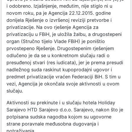
i odobreno. Izjašnjenje, međutim, nije stiglo ni u
novom roku, pa je Agencija 22.12.2015. godine
donijela Rješenje o izvršenoj reviziji pretvorbe i
privatizacije. Na ovo rješenje Agencija za
privatizaciju u FBiH, je uložila žalbu, a drugostepeni
organ (Stručno tijelo Vlade FBiH) je poništio
prvostepeno Rješenje. Drugostepenim rješenjem
odlučeno je da se u konkretnom slučaju radi o
presuđenoj stvari (res iudicata), jer je prema presudi
nadležnog suda raskinut kupoprodajni ugovor i
predmet privatizacije vraćen Federaciji BiH. S tim u
vezi, Agencija je okončala svoje aktivnosti u ovom
slučaju.
Aktivnosti su prekinute i u slučaju hotela Holiday
Sarajevo HTD Sarajevo d.o.o. Sarajevo, nakon što je
potpisana sudska nagodba kojom su ugovorne
strane poravnale međusobna dugovanja i
potraživanja.