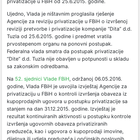
privatizacije u FBiH od 25.6.2015. godine.
Ujedno, Vlada je ništavnim proglasila rješenje
Agencije za reviziju privatizacije u FBiH o izvršenoj
reviziji pretvorbe i privatizacije kompanije “Dita” d.d.
Tuzla od 25.6.2015. godine i predmet vratila
prvostepenom organu na ponovni postupak.
Federalna vlada smatra da postupak privatizacije
“Dite” d.d. Tuzla nije obavljen u potpunosti u skladu
sa zakonskim odredbama.
Na
52. sjednici Vlade FBiH
, održanoj 06.05.2016.
godine, Vlada FBiH je usvojila izvještaj Agencije za
privatizaciju u FBiH o kontroli izvršenja obaveza iz
kupoprodajnih ugovora u postupku privatizacije sa
stanjem na dan 31.12.2015. godine. Izvještaj je
rezultat kontinuiranih aktivnosti u postupku kontrole
izvršenja ugovornih obaveza privatiziranih
preduzeća, kao i ugovora o kupoprodaji imovine,
dijelova ili udjela preduzeća i općinskih poslovnih