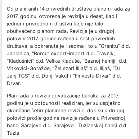
Od planiranih 14 privrednih društava planom rada za
2017. godinu, otvorena je revizija u deset, kao i
jednom privrednom društvu koje nije bilo
obuhvaćeno planom rada. Revizija je u drugoj
polovini 2017. godine rađena u šest privrednih
društava, a pokrenuta je i sedma i to u “Granitu” d.d.
Jablanica, “Borcu” export-import d.d. Travnik,
“Kladušnici” d.d. Velika Kladuša, “Baznoj hemiji” d.d.
Vitkovići-Goražde, “Željezari Ilijaš” d.d. Ilijaš, “D.I.
Janj TGS” d.d. Donji Vakuf i “Finvestu Drvar” d.d.
Drvar.
Plan rada u reviziji privatizacije banaka za 2017.
godinu je u potpunosti realiziran, jer su uspješno
okončane četiri planirane revizije, dok su u drugoj
polovici prošle godine revizije rađene u Privrednoj
banci Sarajevo d.d. Sarajevo i Tuzlanskoj banci d.d.
Tuzla