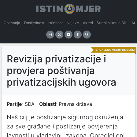
Obećanja
Dosljednost
Istinitost
Najave
Akteri
Strani akteri o BiH
An
ISPUNJENO VEĆIM DIJELOM
Revizija privatizacije i
provjera poštivanja
privatizacijskih ugovora
Partije
: SDA |
Oblasti
: Pravna država
Naš cilj je postizanje sigurnog okruženja
za sve građane i postizanje povjerenja
javnosti u vladavinu zakona. Opredjeljeni