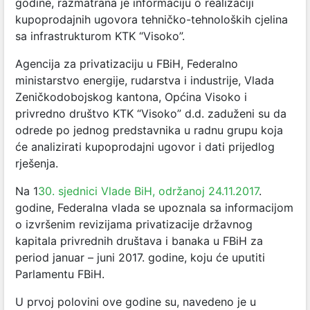
godine, razmatrana je informaciju o realizaciji
kupoprodajnih ugovora tehničko-tehnoloških cjelina
sa infrastrukturom KTK “Visoko”.
Agencija za privatizaciju u FBiH, Federalno
ministarstvo energije, rudarstva i industrije, Vlada
Zeničko­dobojskog kantona, Općina Visoko i
privredno društvo KTK “Visoko” d.d. zaduženi su da
odrede po jednog predstavnika u radnu grupu koja
će analizirati kupoprodajni ugovor i dati prijedlog
rješenja.
Na 1
30. sjednici Vlade BiH, održanoj 24.11.2017
.
godine, Federalna vlada se upoznala sa informacijom
o izvršenim revizijama privatizacije državnog
kapitala privrednih društava i banaka u FBiH za
period januar – juni 2017. godine, koju će uputiti
Parlamentu FBiH.
U prvoj polovini ove godine su, navedeno je u