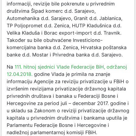
informaciji, revizije bile pokrenute u privrednim
društvima Šipad komerc d.d. Sarajevo,
Automehanika d.d. Sarajevo, Granit d.d. Jablanica,
TP Poljopromet d.d. Zenica, HUTP Kladušnica d.d.
Velika Kladuša i Borac export-import d.d. Travnik.
Također su bile obuhvaćene Investiciono-
komercijalna banka d.d. Zenica, Hrvatska poštanska
banke d.d. Mostar i Privredna banka d.d. Sarajevo.
Na
111. hitnoj sjednici Vlade Federacije BiH, održanoj
12.04.2018.
godine Vlada je primila na znanje
informaciju Agencije za reviziju privatizacije u FBiH o
izvršenim revizijama privatizacije državnog kapitala
privrednih društava i banaka u Federaciji Bosne i
Hercegovine za period juli – decembar 2017. godine i
u skladu sa Zakonom o reviziji privatizacije državnog
kapitala u privrednim društvima i bankama uputila je
Parlamentu Federacije Bosne i Hercegovine i
nadležnoj parlamentarnoj komisiji FBiH.