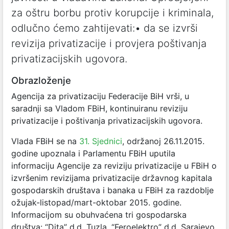
za oštru borbu protiv korupcije i kriminala,
odlučno ćemo zahtijevati:• da se izvrši
revizija privatizacije i provjera poštivanja
privatizacijskih ugovora.
Obrazloženje
Agencija za privatizaciju Federacije BiH vrši, u
saradnji sa Vladom FBiH, kontinuiranu reviziju
privatizacije i poštivanja privatizacijskih ugovora.
Vlada FBiH se na
31. Sjednici
, održanoj 26.11.2015.
godine upoznala i Parlamentu FBiH uputila
informaciju Agencije za reviziju privatizacije u FBiH o
izvršenim revizijama privatizacije državnog kapitala
gospodarskih društava i banaka u FBiH za razdoblje
ožujak-listopad/mart-oktobar 2015. godine.
Informacijom su obuhvaćena tri gospodarska
društva: “Dita” d.d. Tuzla, “Feroelektro” d.d. Sarajevo