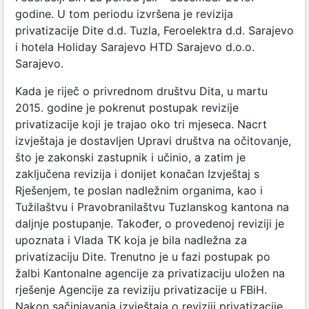
godine. U tom periodu izvršena je revizija
privatizacije Dite d.d. Tuzla, Feroelektra d.d. Sarajevo
i hotela Holiday Sarajevo HTD Sarajevo d.o.o.
Sarajevo.
Kada je riječ o privrednom društvu Dita, u martu
2015. godine je pokrenut postupak revizije
privatizacije koji je trajao oko tri mjeseca. Nacrt
izvještaja je dostavljen Upravi društva na očitovanje,
što je zakonski zastupnik i učinio, a zatim je
zaključena revizija i donijet konačan Izvještaj s
Rješenjem, te poslan nadležnim organima, kao i
Tužilaštvu i Pravobranilaštvu Tuzlanskog kantona na
daljnje postupanje. Također, o provedenoj reviziji je
upoznata i Vlada TK koja je bila nadležna za
privatizaciju Dite. Trenutno je u fazi postupak po
žalbi Kantonalne agencije za privatizaciju uložen na
rješenje Agencije za reviziju privatizacije u FBiH.
Nakon sačinjavanja izvještaja o reviziji privatizacije