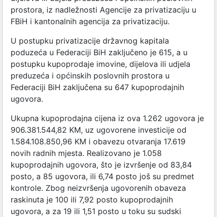
prostora, iz nadležnosti Agencije za privatizaciju u
FBiH i kantonalnih agencija za privatizaciju.
U postupku privatizacije državnog kapitala
poduzeća u Federaciji BiH zaključeno je 615, a u
postupku kupoprodaje imovine, dijelova ili udjela
preduzeća i općinskih poslovnih prostora u
Federaciji BiH zaključena su 647 kupoprodajnih
ugovora.
Ukupna kupoprodajna cijena iz ova 1.262 ugovora je
906.381.544,82 KM, uz ugovorene investicije od
1.584.108.850,96 KM i obavezu otvaranja 17.619
novih radnih mjesta. Realizovano je 1.058
kupoprodajnih ugovora, što je izvršenje od 83,84
posto, a 85 ugovora, ili 6,74 posto još su predmet
kontrole. Zbog neizvršenja ugovorenih obaveza
raskinuta je 100 ili 7,92 posto kupoprodajnih
ugovora, a za 19 ili 1,51 posto u toku su sudski