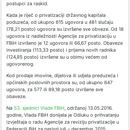
postupci za raskid.
Kada je riječ o privatizaciji državnog kapitala
poduzeća, od ukupno 615 ugovora u 481 slučaju
(78,21 posto) ugovora su izvršene sve obveze. Od 18
ugovora iz nadležnosti Agencije za privatizaciju u
FBiH izvršeno je 12 ugovora ili 66,67 posto. Obaveze
investiranja (113,33 posto) i prijema novih radnika
(124,85 posto) izvršene su u obimu većem od
ugovorenog.
Kod prodaje imovine, dijelova ili udjela preduzeća i
općinskih poslovnih prostora su, od ukupno 647
ugovora, za 577 ili 89,18 posto izvršene sve
obaveze.
Na
53. sjednici Vlade FBiH
, održanoj 13.05.2016.
godine, Vlada FBiH donijela je Odluku o prihvatanju
izvještaja o radu Agencije za reviziju privatizacije u
Federaciji BiH za period juli – decembar 2015.