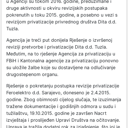
u Agenciji su tokom 2016. godine, preduzimane i
druge aktivnosti u okviru revizijskih postupaka
pokrenutih u toku 2015. godine, a posebno u vezi s
revizijom privatizacije privrednog društva Dita d.d.
Tuzla.
Agencija je treći put donijela Rješenje o izvršenoj
reviziji pretvorbe i privatizacije Dita d.d. Tuzla.
Međutim, na to rješenje Agencija za privatizaciju u
FBiH i Kantonalna agencije za privatizaciju ponovno
su uložile žalbe koje su dostavljene na odlučivanje
drugostepenom organu.
Rješenje o pokretanju postupka revizije privatizacije
Feroelektro d.d. Sarajevo, doneseno je 2.4.2015.
godine. Zbog obimnosti cijelog slučaja, te izuzimanja
tražene dokumentacije i godišnjih odmora u sudu i
tužilaštvu, 19.10.2015. godine je završen Nacrt
izvještaja i proslijeđen Upravi Društva na očitovanje.
Uprava je tražila dodatni rok za izjašnjenje, što joj je