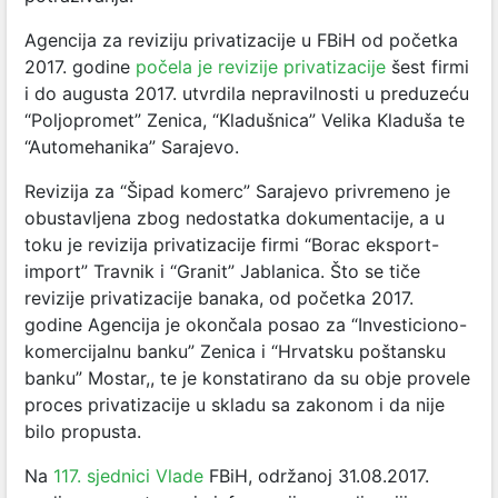
Agencija za reviziju privatizacije u FBiH od početka
2017. godine
počela je revizije privatizacije
šest firmi
i do augusta 2017. utvrdila nepravilnosti u preduzeću
“Poljopromet” Zenica, “Kladušnica” Velika Kladuša te
“Automehanika” Sarajevo.
Revizija za “Šipad komerc” Sarajevo privremeno je
obustavljena zbog nedostatka dokumentacije, a u
toku je revizija privatizacije firmi “Borac eksport-
import” Travnik i “Granit” Jablanica. Što se tiče
revizije privatizacije banaka, od početka 2017.
godine Agencija je okončala posao za “Investiciono-
komercijalnu banku” Zenica i “Hrvatsku poštansku
banku” Mostar,, te je konstatirano da su obje provele
proces privatizacije u skladu sa zakonom i da nije
bilo propusta.
Na
117. sjednici Vlade
FBiH, održanoj 31.08.2017.