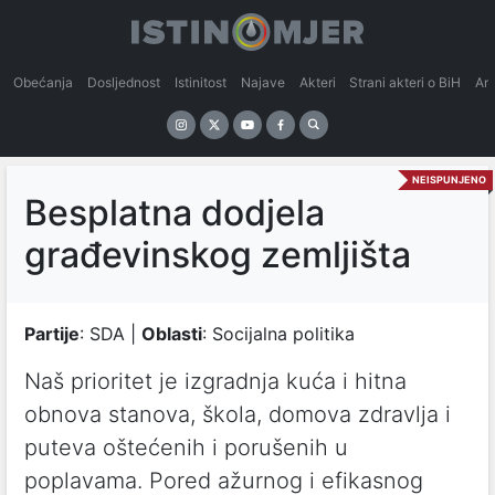
Obećanja
Dosljednost
Istinitost
Najave
Akteri
Strani akteri o BiH
An
NEISPUNJENO
Besplatna dodjela
građevinskog zemljišta
Partije
: SDA |
Oblasti
: Socijalna politika
Naš prioritet je izgradnja kuća i hitna
obnova stanova, škola, domova zdravlja i
puteva oštećenih i porušenih u
poplavama. Pored ažurnog i efikasnog