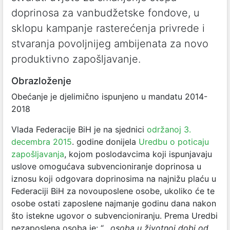
doprinosa za vanbudžetske fondove, u
sklopu kampanje rasterećenja privrede i
stvaranja povoljnijeg ambijenata za novo
produktivno zapošljavanje.
Obrazloženje
Obećanje je djelimično ispunjeno u mandatu 2014-
2018
Vlada Federacije BiH je na sjednici
održanoj 3.
decembra 2015
. godine donijela
Uredbu o poticaju
zapošljavanja
, kojom poslodavcima koji ispunjavaju
uslove omogućava subvencioniranje doprinosa u
iznosu koji odgovara doprinosima na najnižu plaću u
Federaciji BiH za novouposlene osobe, ukoliko će te
osobe ostati zaposlene najmanje godinu dana nakon
što istekne ugovor o subvencioniranju. Prema Uredbi
nezaposlena osoba je: “
…osoba u životnoj dobi od