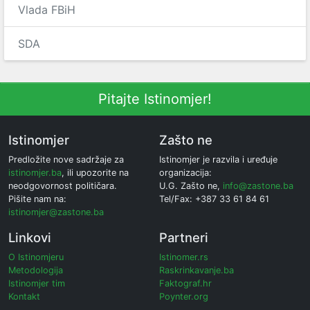
Vlada FBiH
SDA
Pitajte Istinomjer!
Istinomjer
Zašto ne
Predložite nove sadržaje za
Istinomjer je razvila i uređuje
istinomjer.ba
, ili upozorite na
organizacija:
neodgovornost političara.
U.G. Zašto ne,
info@zastone.ba
Pišite nam na:
Tel/Fax: +387 33 61 84 61
istinomjer@zastone.ba
Linkovi
Partneri
O Istinomjeru
Istinomer.rs
Metodologija
Raskrinkavanje.ba
Istinomjer tim
Faktograf.hr
Kontakt
Poynter.org