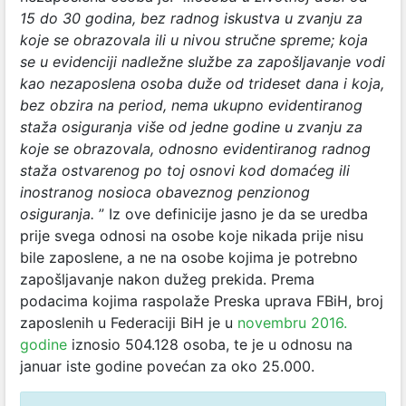
15 do 30 godina, bez radnog iskustva u zvanju za
koje se obrazovala ili u nivou stručne spreme; koja
se u evidenciji nadležne službe za zapošljavanje vodi
kao nezaposlena osoba duže od trideset dana i koja,
bez obzira na period, nema ukupno evidentiranog
staža osiguranja više od jedne godine u zvanju za
koje se obrazovala, odnosno evidentiranog radnog
staža ostvarenog po toj osnovi kod domaćeg ili
inostranog nosioca obaveznog penzionog
osiguranja.
” Iz ove definicije jasno je da se uredba
prije svega odnosi na osobe koje nikada prije nisu
bile zaposlene, a ne na osobe kojima je potrebno
zapošljavanje nakon dužeg prekida. Prema
podacima kojima raspolaže Preska uprava FBiH, broj
zaposlenih u Federaciji BiH je u
novembru 2016.
godine
iznosio 504.128 osoba, te je u odnosu na
januar iste godine povećan za oko 25.000.