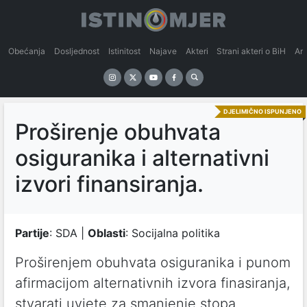
Obećanja
Dosljednost
Istinitost
Najave
Akteri
Strani akteri o BiH
An
DJELIMIČNO ISPUNJENO
Proširenje obuhvata
osiguranika i alternativni
izvori finansiranja.
Partije
: SDA |
Oblasti
: Socijalna politika
Proširenjem obuhvata osiguranika i punom
afirmacijom alternativnih izvora finasiranja,
stvarati uvjete za smanjenje stopa