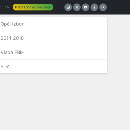
z
TV
Predizborna obećanja
Opći izbori
2014-2018
Vlada FBiH
SDA