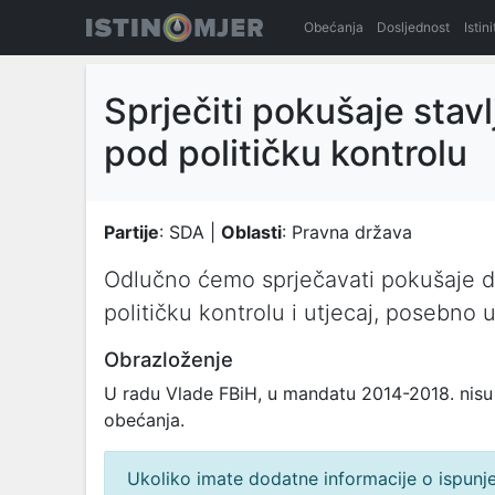
Obećanja
Dosljednost
Istin
Sprječiti pokušaje stavlj
pod političku kontrolu
Partije
: SDA |
Oblasti
: Pravna država
Odlučno ćemo sprječavati pokušaje da 
političku kontrolu i utjecaj, posebno
Obrazloženje
U radu Vlade FBiH, u mandatu 2014-2018. nisu 
obećanja.
Ukoliko imate dodatne informacije o ispunjen