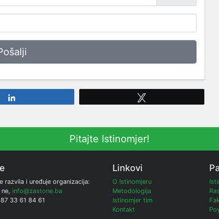
Share
Tweet
Pitajte Istinomjer!
ne
Linkovi
Pa
e razvila i uređuje organizacija:
O Istinomjeru
Ist
 ne,
info@zastone.ba
Metodologija
Ras
387 33 61 84 61
Istinomjer tim
Fak
Kontakt
Poy