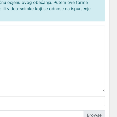
načnu ocjenu ovog obećanja. Putem ove forme
 ili video-snimke koji se odnose na ispunjenje