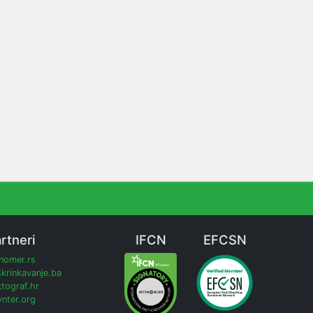
rtneri
IFCN
EFCSN
inomer.rs
krinkavanje.ba
tograf.hr
nter.org