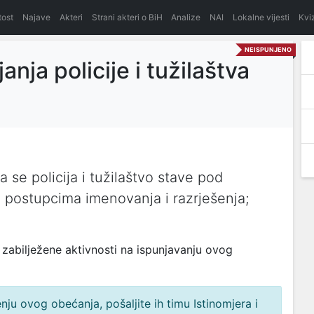
itost
Najave
Akteri
Strani akteri o BiH
Analize
NAI
Lokalne vijesti
Kvi
NEISPUNJENO
anja policije i tužilaštva
se policija i tužilaštvo stave pod
 u postupcima imenovanja i razrješenja;
zabilježene aktivnosti na ispunjavanju ovog
ju ovog obećanja, pošaljite ih timu Istinomjera i