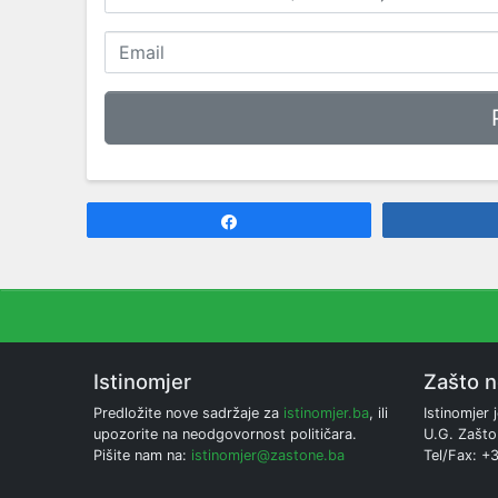
Share
Istinomjer
Zašto 
Predložite nove sadržaje za
istinomjer.ba
, ili
Istinomjer j
upozorite na neodgovornost političara.
U.G. Zašto
Pišite nam na:
istinomjer@zastone.ba
Tel/Fax: +