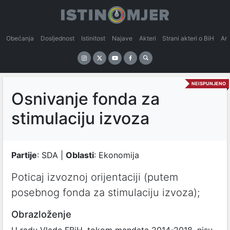
Obećanja
Dosljednost
Istinitost
Najave
Akteri
Strani akteri o BiH
An
NEISPUNJENO
Osnivanje fonda za
stimulaciju izvoza
Partije
: SDA |
Oblasti
: Ekonomija
Poticaj izvoznoj orijentaciji (putem
posebnog fonda za stimulaciju izvoza);
Obrazloženje