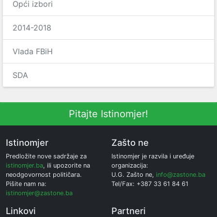
Opći izbori
2014-2018
Vlada FBiH
SDA
Pitajte Istinomjer!
Istinomjer
Zašto ne
Predložite nove sadržaje za
Istinomjer je razvila i uređuje
istinomjer.ba
, ili upozorite na
organizacija:
neodgovornost političara.
U.G. Zašto ne,
info@zastone.ba
Pišite nam na:
Tel/Fax: +387 33 61 84 61
istinomjer@zastone.ba
Linkovi
Partneri