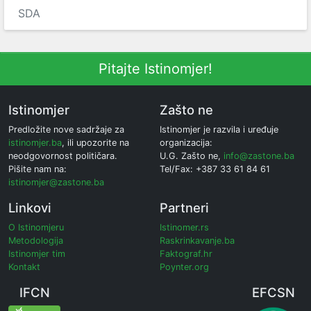
SDA
Pitajte Istinomjer!
Istinomjer
Zašto ne
Predložite nove sadržaje za
Istinomjer je razvila i uređuje
istinomjer.ba
, ili upozorite na
organizacija:
neodgovornost političara.
U.G. Zašto ne,
info@zastone.ba
Pišite nam na:
Tel/Fax: +387 33 61 84 61
istinomjer@zastone.ba
Linkovi
Partneri
O Istinomjeru
Istinomer.rs
Metodologija
Raskrinkavanje.ba
Istinomjer tim
Faktograf.hr
Kontakt
Poynter.org
IFCN
EFCSN