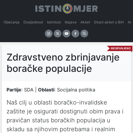
Obećanja
Dosljednost
Istinitost
Najave
Akteri
Strani akteri o BiH
An
NEISPUNJENO
Zdravstveno zbrinjavanje
boračke populacije
Partije
: SDA |
Oblasti
: Socijalna politika
Naš cilj u oblasti boračko-invalidske
zaštite je osigurati dostignuti obim prava i
pravičan status boračkih populacija u
skladu sa njihovim potrebama i realnim