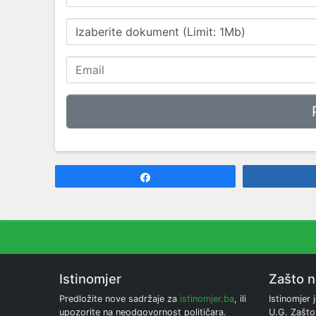
Izaberite dokument (Limit: 1Mb)
Share
Istinomjer
Zašto 
Predložite nove sadržaje za
istinomjer.ba
, ili
Istinomjer j
upozorite na neodgovornost političara.
U.G. Zašto