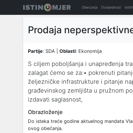
Obećanja
Dosljednost
Istin
Prodaja neperspektivne
Partije
: SDA |
Oblasti
: Ekonomija
S ciljem poboljšanja i unapređenja tr
zalagat ćemo se za:• pokrenuti pitan
željezničke infrastrukture i pitanje n
građevinskog zemljišta u pružnom poj
izdavati saglasnost,
Obrazloženje
Do isteka treće godine aktuelnog mandata Vlad
ovog obećanja.