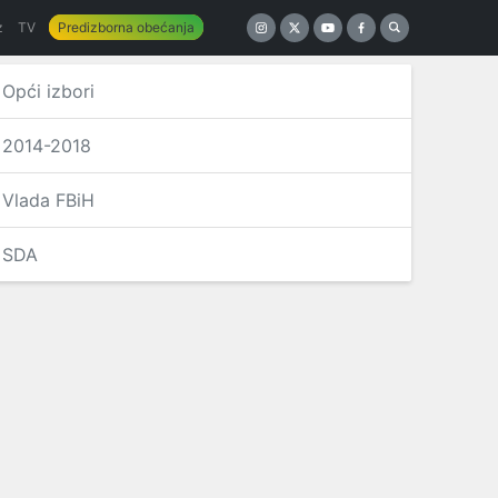
z
TV
Predizborna obećanja
Opći izbori
2014-2018
Vlada FBiH
SDA