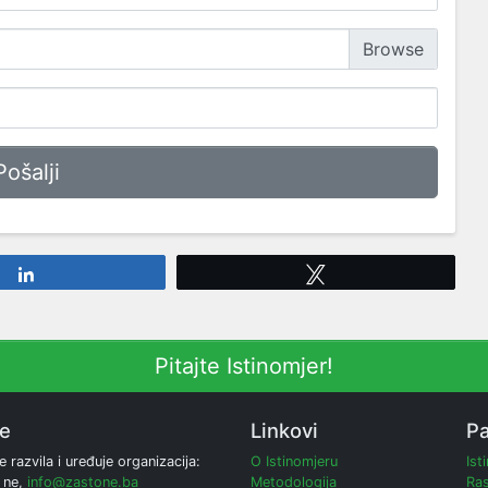
Share
Tweet
Pitajte Istinomjer!
ne
Linkovi
Pa
e razvila i uređuje organizacija:
O Istinomjeru
Ist
 ne,
info@zastone.ba
Metodologija
Ras