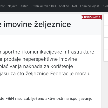
itost
Najave
Akteri
Strani akteri o BiH
Analize
NAI
Lokalne vijesti
Kvi
NEISPUNJENO
 imovine željeznice
ansportne i komunikacijeske infrastrukture
je prodaje neperspektivne imovine
aplaćivanja naknada za korištenje
asu za što željeznice Federacije moraju
e FBiH nisu zabilježene aktivnosti na ispunjavanju