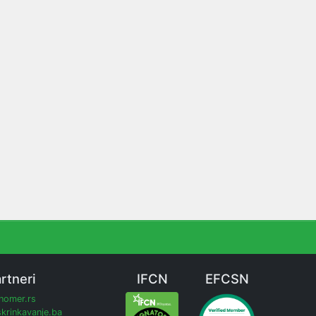
rtneri
IFCN
EFCSN
inomer.rs
krinkavanje.ba