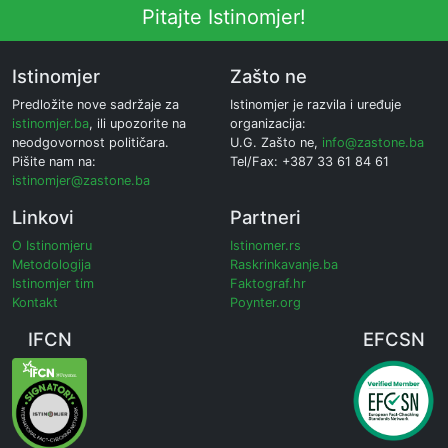
Pitajte Istinomjer!
Istinomjer
Zašto ne
Predložite nove sadržaje za
Istinomjer je razvila i uređuje
istinomjer.ba
, ili upozorite na
organizacija:
neodgovornost političara.
U.G. Zašto ne,
info@zastone.ba
Pišite nam na:
Tel/Fax: +387 33 61 84 61
istinomjer@zastone.ba
Linkovi
Partneri
O Istinomjeru
Istinomer.rs
Metodologija
Raskrinkavanje.ba
Istinomjer tim
Faktograf.hr
Kontakt
Poynter.org
IFCN
EFCSN