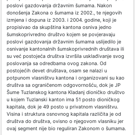
poslovi gazdovanja državnim šumama. Nakon
donošenja Zakona o šumama iz 2002., te njegovih
izmjena i dopuna iz 2003. i 2004. godine, koji je
propisivao da skupština kantona osniva jedno
šumskoprivredno društvo kojem se povjeravaju
poslovi gazdovanja državnim šumama uslijedilo je
osnivanje kantonalnih šumskoprivrednih društava ili
su već postojeća društva izvršila usklađivanje svog
poslovanja sa odredbama ovog zakona. Od
postojećih devet društava, osam se nalazi u
potpunom vlasništvu kantona i organizovani su kao
društva sa ograničenom odgovornošću, dok je JP
Šume Tuzlanskog kantona Kladanj dioničko društvo
u kojem Tuzlanski kanton ima 51 posto dioničkog
kapitala, dok je 49 posto u privatnom vlasništvu.
Visina i struktura osnovnog kapitala različita je od
društva do društva, ovisno o njegovom vlasniku jer
ovaj segment nije bio reguliran Zakonom o šumama.