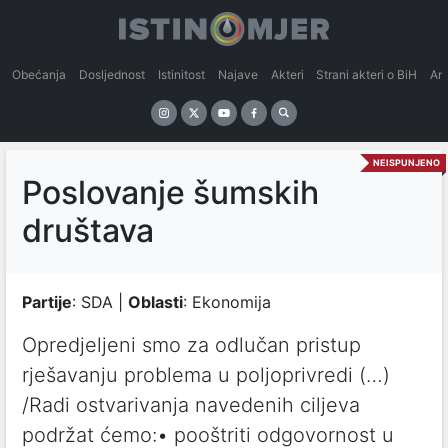
Obećanja
Dosljednost
Istinitost
Najave
Akteri
Strani akteri o BiH
An
NEISPUNJENO
Poslovanje šumskih
društava
Partije
: SDA |
Oblasti
: Ekonomija
Opredjeljeni smo za odlučan pristup
rješavanju problema u poljoprivredi (…)
/Radi ostvarivanja navedenih ciljeva
podržat ćemo:• pooštriti odgovornost u