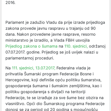
2016.
Parlament je zadužio Vladu da prije izrade prijedloga
zakona provede javnu raspravu u trajanju od 90
dana. Nakon provedene javne rasprave, resorno
ministarstvo je izradilo, a Vlada FBiH usvojila
Prijedlog zakona o šumama
na
110. sjednici,
održanoj
07.07.2017. godine. Prijedlog se još uvijek nalazi u
parlamentarnoj proceduri.
Na
111. sjednici, 13.07.2017,
Federalna vlada je
prihvatila Šumarski program Federacije Bosne i
Hercegovine, koji definiše opću politiku šumarstva,
gospodarenja šumama i šumskim zemljištima, kao i
politiku gospodarenja s divljači na teritoriji
Federacije, te se izrađuje za sve šume bez obzira na
vlasništvo. Opći dio Šumarskog programa Federacije
donosi se za period od 20 godina s mogućnošću