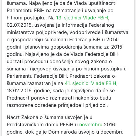
šumama. Najavljeno je da će Vlada uputitinacrt
Parlamentu FBiH na razmatranje i usvajanje po
hitnom postupku. Na
13. sjednici Vlade FBiH
,
02.07.2015, usvojena je Informacija Federalnog
ministarstva poljoprivrede, vodoprivrede i šumarstva
o gospodarenju šumama u Federaciji BiH u 2014.
godini i planovima gospodarenja šumama za 2015.
godinu. Najavljeno je da će Vlada Federacije BiH
ubrzati proceduru donošenja novog zakona o
šumama i njegovog usvajanja po hitnom postupku u
Parlamentu Federacije BiH. Prednacrt zakona o
šumama razmatran je na
41. sjednici Vlade FBiH
,
18.02.2016. godine, kada je najavljeno da će se
Prednacrt ponovo razmatrati nakon što budu
razmotrene određene primjedbe i prijedlozi.
Nacrt Zakona o šumama usvojen je u
Predstavničkom domu PFBiH u
novembru
2016.
godine, dok ga je Dom naroda usvojio u decembru