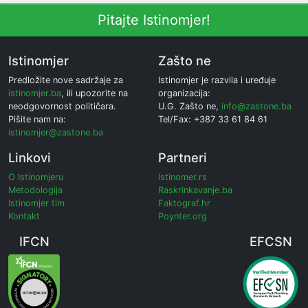
Pitajte Istinomjer!
Istinomjer
Zašto ne
Predložite nove sadržaje za
Istinomjer je razvila i uređuje
istinomjer.ba
, ili upozorite na
organizacija:
neodgovornost političara.
U.G. Zašto ne,
info@zastone.ba
Pišite nam na:
Tel/Fax: +387 33 61 84 61
istinomjer@zastone.ba
Linkovi
Partneri
O Istinomjeru
Istinomer.rs
Metodologija
Raskrinkavanje.ba
Istinomjer tim
Faktograf.hr
Kontakt
Poynter.org
IFCN
EFCSN