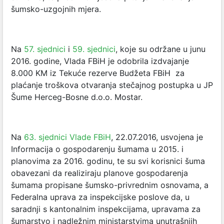
šumsko-uzgojnih mjera.
Na
57. sjednici
i
59. sjednici
, koje su održane u junu
2016. godine, Vlada FBiH je odobrila izdvajanje
8.000 KM iz Tekuće rezerve Budžeta FBiH za
plaćanje troškova otvaranja stečajnog postupka u JP
Šume Herceg-Bosne d.o.o. Mostar.
Na
63. sjednici Vlade FBiH
, 22.07.2016, usvojena je
Informacija o gospodarenju šumama u 2015. i
planovima za 2016. godinu, te su svi korisnici šuma
obavezani da realiziraju planove gospodarenja
šumama propisane šumsko-privrednim osnovama, a
Federalna uprava za inspekcijske poslove da, u
saradnji s kantonalnim inspekcijama, upravama za
šumarstvo i nadležnim ministarstvima unutrašnjih