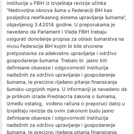
institucija u FBiH iz Izvještaja revizije učinka
“Nedovoljna obnova šuma u Federaciji BiH kao
posljedica neefikasnog sistema upravljanja šumama”,
objavljenog 3.4.2014. godine. U preporukama je
navedeno da Parlament i Vlada FBiH trebaju
osigurati donošenje propisa za oblast šumarstva na
nivou Federacije BiH kojim bi bile stvorene
pretpostavke za adekvatno upravljanje i održivo
gospodarenje šumama. Trebalo bi jasno biti
definisane obaveze i odgovornosti institucija
nadležnih za održivo upravljanje i gospodarenje
šumama, te precizno riješeno pitanje finansiranja
šumsko-uzgojnih mjera. U informaciji je navedeno da
je prilikom izrade Prednacrta zakona o šumama,
između ostalog, vođeno računa o preporuci datoj u
Izvještaju revizije da ovim zakonom budu jasno
definisane obaveze i odgovornosti institucija
nadležnih za održivo upravljanje i gospodarenje
šumama, te precizno riješena pitanja finansiranja