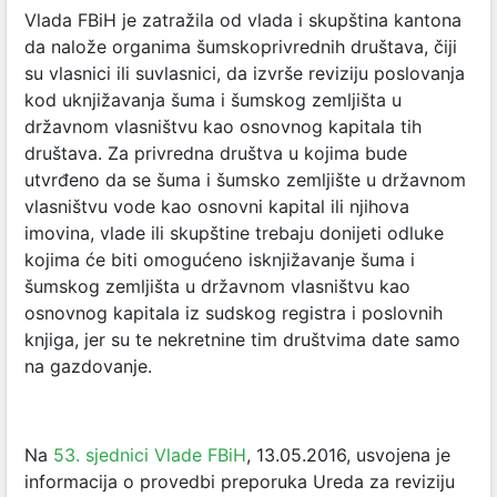
Vlada FBiH je zatražila od vlada i skupština kantona
da nalože organima šumskoprivrednih društava, čiji
su vlasnici ili suvlasnici, da izvrše reviziju poslovanja
kod uknjižavanja šuma i šumskog zemljišta u
državnom vlasništvu kao osnovnog kapitala tih
društava. Za privredna društva u kojima bude
utvrđeno da se šuma i šumsko zemljište u državnom
vlasništvu vode kao osnovni kapital ili njihova
imovina, vlade ili skupštine trebaju donijeti odluke
kojima će biti omogućeno isknjižavanje šuma i
šumskog zemljišta u državnom vlasništvu kao
osnovnog kapitala iz sudskog registra i poslovnih
knjiga, jer su te nekretnine tim društvima date samo
na gazdovanje.
Na
53. sjednici Vlade FBiH
, 13.05.2016, usvojena je
informacija o provedbi preporuka Ureda za reviziju