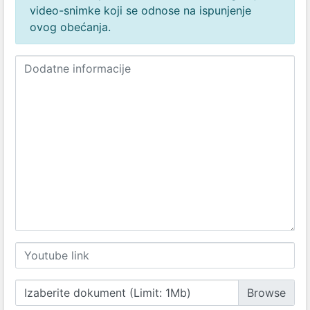
video-snimke koji se odnose na ispunjenje
ovog obećanja.
Izaberite dokument (Limit: 1Mb)