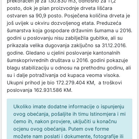
prekoračen je za 130.830 m3, odnosno za 11,2
posto, dok je plan proizvodnje drveta lišćara
ostvaren sa 90,9 posto. Posječena količina drveta je
još uvijek u okviru dozvoljenog etata. Preduzeća
šumarstva koja gospodare državnim šumama u 2016.
godini u poslovanju nisu zabilježila gubitke, ali su
prikazala velika dugovanja zaključno sa 31.12.2016.
godine. Gledano u cjelini poslovanje kantonalnih
šumskoprivrednih društava u 2016. godini pokazuje
blagu stabilizaciju u odnosu na prethodnu godinu, ali
su i dalje potraživanja od kupaca veoma visoka.
Ukupni prihod je bio 172.279.404 KM, a troškovi
poslovanja 162.931.586 KM.
Ukoliko imate dodatne informacije o ispunjenju
ovog obećanja, pošaljite ih timu Istinomjera i mi
ćemo ih, nakon provjere, uključiti u konačnu
ocjenu ovog obećanja. Putem ove forme
možete nam poslati i dokumente, fotografije ili