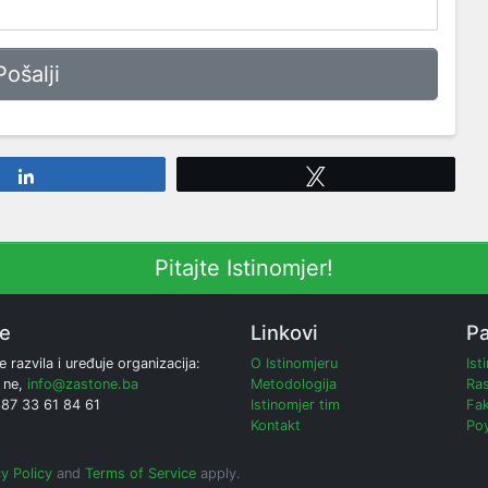
Share
Tweet
Pitajte Istinomjer!
ne
Linkovi
Pa
e razvila i uređuje organizacija:
O Istinomjeru
Ist
 ne,
info@zastone.ba
Metodologija
Ras
387 33 61 84 61
Istinomjer tim
Fak
Kontakt
Poy
y Policy
and
Terms of Service
apply.