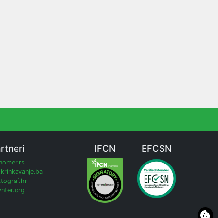
rtneri
IFCN
EFCSN
inomer.rs
krinkavanje.ba
tograf.hr
nter.org