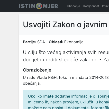
Obećanja
Dosljednost
Istin
Usvojiti Zakon o javni
Partije
: SDA |
Oblasti
: Ekonomija
U cilju što većeg aktiviranja svih resu
donijet i urediti sljedeće zakone: • 
Obrazloženje
U radu Vlade FBiH, tokom mandata 2014-2018. 
obećanja.
Ukoliko imate dodatne informacije o ispunjen
mi ćemo ih, nakon provjere, uključiti u ko
možete nam poslati i dokumente, fotografije