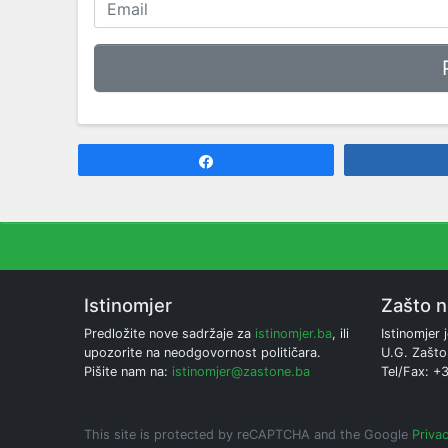
Share
Istinomjer
Zašto 
Predložite nove sadržaje za
istinomjer.ba
, ili
Istinomjer j
upozorite na neodgovornost političara.
U.G. Zašto
Pišite nam na:
istinomjer@zastone.ba
Tel/Fax: +
This site is protected by reCAPTCHA and the Google
Privac