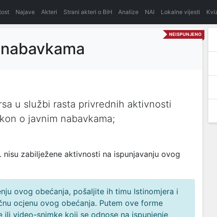
itost
Najave
Akteri
Strani akteri o BiH
Analize
NAI
Lokalne vijesti
Kvi
NEISPUNJENO
m nabavkama
rsa u službi rasta privrednih aktivnosti
Zakon o javnim nabavkama;
nisu zabilježene aktivnosti na ispunjavanju ovog
ju ovog obećanja, pošaljite ih timu Istinomjera i
načnu ocjenu ovog obećanja. Putem ove forme
 ili video-snimke koji se odnose na ispunjenje