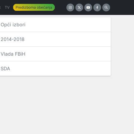
z
TV
Predizborna obećanja
Opći izbori
2014-2018
Vlada FBiH
SDA