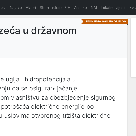
itost
Najave
Akteri
Strani akteri o BiH
Analize
NAI
Lokalne vijesti
Kvi
ISPUNJENO MANJIM DIJELOM
uzeća u državnom
 uglja i hidropotencijala u
nju da se osigura:• jačanje
nom vlasništvu za obezbjeđenje sigurnog
 potrošača električne energije po
u uslovima otvorenog tržišta električne