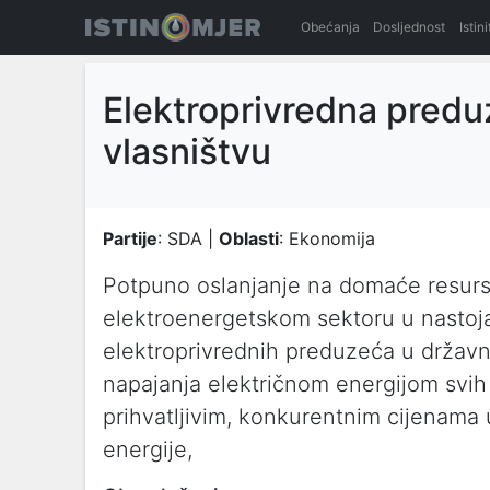
Obećanja
Dosljednost
Istin
Elektroprivredna pred
vlasništvu
Partije
: SDA |
Oblasti
: Ekonomija
Potpuno oslanjanje na domaće resurse
elektroenergetskom sektoru u nastoja
elektroprivrednih preduzeća u držav
napajanja električnom energijom svih
prihvatljivim, konkurentnim cijenama 
energije,