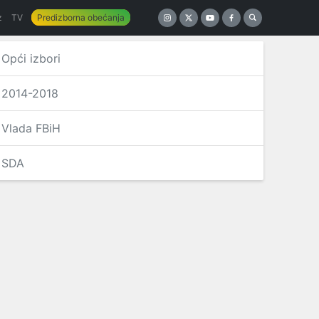
z
TV
Predizborna obećanja
Opći izbori
2014-2018
Vlada FBiH
SDA