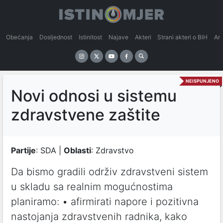
Obećanja
Dosljednost
Istinitost
Najave
Akteri
Strani akteri o BiH
An
NEISPUNJENO
Novi odnosi u sistemu
zdravstvene zaštite
Partije
: SDA |
Oblasti
: Zdravstvo
Da bismo gradili održiv zdravstveni sistem
u skladu sa realnim mogućnostima
planiramo: • afirmirati napore i pozitivna
nastojanja zdravstvenih radnika, kako