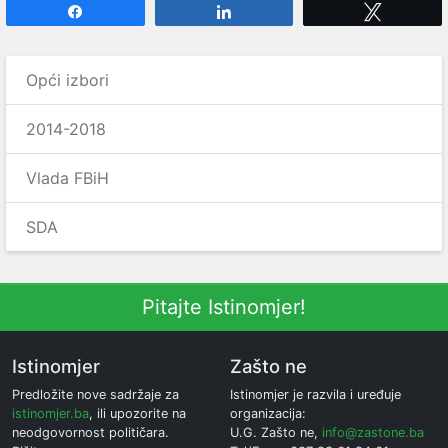
Share
Share
Tweet
Opći izbori
2014-2018
Vlada FBiH
SDA
Pitajte Istinomjer!
Istinomjer
Zašto ne
Predložite nove sadržaje za
Istinomjer je razvila i uređuje
istinomjer.ba
, ili upozorite na
organizacija:
neodgovornost političara.
U.G. Zašto ne,
info@zastone.ba