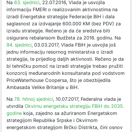
Na
63. sjednici
, 22.07.2016, Vlada je usvojila
informaciju FMERI o realizovanim aktivnostima na
izradi Energetske strategije Federacije BiH i dala
saglasnost za izdvajanje 600.000 KM (bez PDV) za
izradu strategije. Rečeno je da će sredstva biti
osigurans rebalansom Budžeta za 2016. godinu. Na
94. sjednici
, 03.03.2017, Vlada FBiH je usvojla još
jednu informaciju resornog ministarstva o izradi
strategije, te prijedlog daljih aktivnosti. Rečeno je da
bi tehničku pomoć na izradi strategije trebao pružiti
konzorcij međunarodnih konsultanata pod vodstvom
PriceWaterhouse Coopersa, što je obezbijedila
Ambasada Velike Britanije u BiH.
Na
78. hitnoj sjednici
, 10.07.2017, Federalna vlada je
utvrdila
Okvirnu energetsku strategiju FBiH do 2035.
godine
koja, zajedno sa ažuriranom Energetskom
strategijom Republike Srpske i Okvirnom
energetskom strategijom Brčko Distrikta, čini osnov