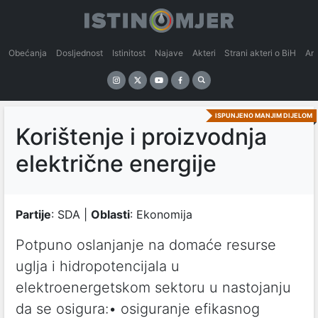
Obećanja
Dosljednost
Istinitost
Najave
Akteri
Strani akteri o BiH
An
ISPUNJENO MANJIM DIJELOM
Korištenje i proizvodnja
električne energije
Partije
: SDA |
Oblasti
: Ekonomija
Potpuno oslanjanje na domaće resurse
uglja i hidropotencijala u
elektroenergetskom sektoru u nastojanju
da se osigura:• osiguranje efikasnog