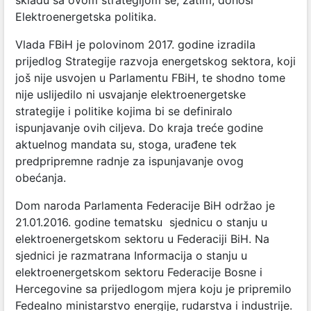
skladu sa ovom strategijom se, zatim, donosi
Elektroenergetska politika.
Vlada FBiH je polovinom 2017. godine izradila
prijedlog Strategije razvoja energetskog sektora, koji
još nije usvojen u Parlamentu FBiH, te shodno tome
nije uslijedilo ni usvajanje elektroenergetske
strategije i politike kojima bi se definiralo
ispunjavanje ovih ciljeva. Do kraja treće godine
aktuelnog mandata su, stoga, urađene tek
predpripremne radnje za ispunjavanje ovog
obećanja.
Dom naroda Parlamenta Federacije BiH održao je
21.01.2016. godine tematsku sjednicu o stanju u
elektroenergetskom sektoru u Federaciji BiH. Na
sjednici je razmatrana Informacija o stanju u
elektroenergetskom sektoru Federacije Bosne i
Hercegovine sa prijedlogom mjera koju je pripremilo
Fedealno ministarstvo energije, rudarstva i industrije.