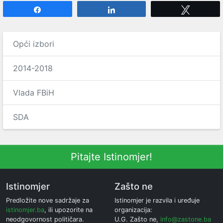
Share
Share
Tweet
Opći izbori
2014-2018
Vlada FBiH
SDA
Pitajte Istinomjer!
Istinomjer
Zašto ne
Predložite nove sadržaje za
Istinomjer je razvila i uređuje
istinomjer.ba
, ili upozorite na
organizacija:
neodgovornost političara.
U.G. Zašto ne,
info@zastone.ba