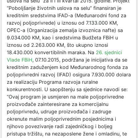
uslova na selu” za II i III kvartal 2015. godine. Projekt
“Poboljšanje životnih uslova na selu” finansiran je
kreditnim sredstvima IFAD-a (Međunarodni fond za
razvoj poljoprivrede) u iznosu od 7.133.000 KM,
OPEC-a (Organizacija zemalja izvoznica nafte) sa
9.034.000 KM, kao i sredstvima Budžeta FBiH u
iznosu od 2.263.000 KM, što ukupno iznosi
18.430.000 konvertibilnih maraka. Na
26. sjednici
Vlade FBiH
, 07.10.2015, podržana je inicijativa da se
kreditnim zaduženjem kod Međunarodnog fonda za
poljoprivredni razvoj (IFAD) osigura 7.930.000 dolara
za realizaciju Programa razvoja ruralne
konkurentnosti. U saopštenju sa sjednice navodi se:
“Ovaj program je usmjeren na male poljoprivredne
proizvođače zainteresirane za komercijalnu
poljoprivredu, udruge proizvođača i zadruge
okrenute malim poljoprivrednim posjednicima i
njihovo povezivanje radi zajedničkog i boljeg
pristupa tržištu, na nezaposlene žene i omladinu, te