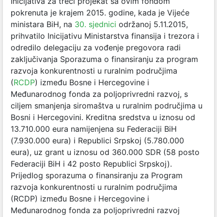
Inicijativa za treći projekat sa ovim fondom
pokrenuta je krajem 2015. godine, kada je Vijeće
ministara BiH, na
30. sjednici
održanoj 5.11.2015,
prihvatilo Inicijativu Ministarstva finansija i trezora i
odredilo delegaciju za vođenje pregovora radi
zaključivanja Sporazuma o finansiranju za program
razvoja konkurentnosti u ruralnim područjima
(
RCDP
) između Bosne i Hercegovine i
Međunarodnog fonda za poljoprivredni razvoj, s
ciljem smanjenja siromaštva u ruralnim područjima u
Bosni i Hercegovini. Kreditna sredstva u iznosu od
13.710.000 eura namijenjena su Federaciji BiH
(7.930.000 eura) i Republici Srpskoj (5.780.000
eura), uz grant u iznosu od 360.000 SDR (58 posto
Federaciji BiH i 42 posto Republici Srpskoj).
Prijedlog sporazuma o finansiranju za Program
razvoja konkurentnosti u ruralnim područjima
(RCDP) između Bosne i Hercegovine i
Međunarodnog fonda za poljoprivredni razvoj