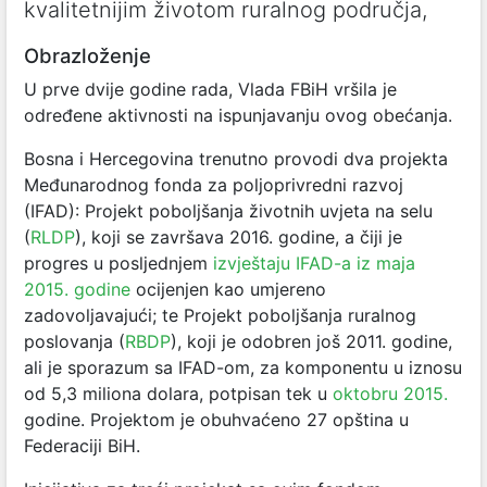
kvalitetnijim životom ruralnog područja,
Obrazloženje
U prve dvije godine rada, Vlada FBiH vršila je
određene aktivnosti na ispunjavanju ovog obećanja.
Bosna i Hercegovina trenutno provodi dva projekta
Međunarodnog fonda za poljoprivredni razvoj
(IFAD): Projekt poboljšanja životnih uvjeta na selu
(
RLDP
), koji se završava 2016. godine, a čiji je
progres u posljednjem
izvještaju IFAD-a iz maja
2015. godine
ocijenjen kao umjereno
zadovoljavajući; te Projekt poboljšanja ruralnog
poslovanja (
RBDP
), koji je odobren još 2011. godine,
ali je sporazum sa IFAD-om, za komponentu u iznosu
od 5,3 miliona dolara, potpisan tek u
oktobru 2015.
godine. Projektom je obuhvaćeno 27 opština u
Federaciji BiH.