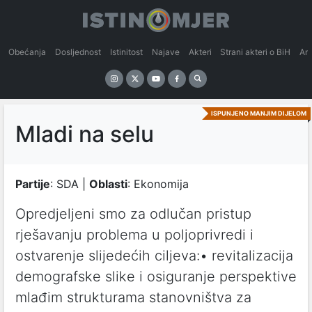
Obećanja
Dosljednost
Istinitost
Najave
Akteri
Strani akteri o BiH
An
ISPUNJENO MANJIM DIJELOM
Mladi na selu
Partije
: SDA |
Oblasti
: Ekonomija
Opredjeljeni smo za odlučan pristup
rješavanju problema u poljoprivredi i
ostvarenje slijedećih ciljeva:• revitalizacija
demografske slike i osiguranje perspektive
mlađim strukturama stanovništva za