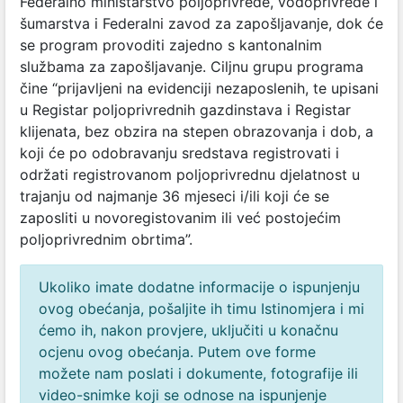
Federalno ministarstvo poljoprivrede, vodoprivrede i
šumarstva i Federalni zavod za zapošljavanje, dok će
se program provoditi zajedno s kantonalnim
službama za zapošljavanje. Ciljnu grupu programa
čine “prijavljeni na evidenciji nezaposlenih, te upisani
u Registar poljoprivrednih gazdinstava i Registar
klijenata, bez obzira na stepen obrazovanja i dob, a
koji će po odobravanju sredstava registrovati i
održati registrovanom poljoprivrednu djelatnost u
trajanju od najmanje 36 mjeseci i/ili koji će se
zaposliti u novoregistovanim ili već postojećim
poljoprivrednim obrtima”.
Ukoliko imate dodatne informacije o ispunjenju
ovog obećanja, pošaljite ih timu Istinomjera i mi
ćemo ih, nakon provjere, uključiti u konačnu
ocjenu ovog obećanja. Putem ove forme
možete nam poslati i dokumente, fotografije ili
video-snimke koji se odnose na ispunjenje