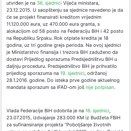
utvrđen je na
36. sjednici
Vijeća ministara,
23.12.2015. U saopštenju sa sjednice navedeno je da
će se projekt finansirati kreditom vrijednim
11.120.000 eura, uz 470.000 eura granta, s
alokacijom od 58 posto na Federaciju BiH i 42 posto
na Republiku Srpsku. Rok otplate kredita je 18
godina, uz tri godine grejs perioda. Na ovoj sjednici
je Ministarstvo finansija i trezora BiH zaduženo da
dostavi Prijedlog sporazuma Predsjedništvu BiH u
daljnju proceduru. Predsjedništvo BiH je prihvatilo
prijedlog sporazuma na
19. sjednici
, održanoj
28.1.2016. godine. Do isteka prve godine aktuelnog
mandata sporazum sa IFAD-om još
nije potpisan
.
Vlada Federacije BiH odobrila je na
16. sjednici
,
23.07.2015, izdvajanje 283.000 KM iz Budžeta FBiH
za sufinansiranje projekta “Poboljšanje životnih