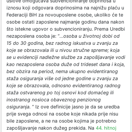
uslove omogućava subvencioniranje doprinosa u
iznosu koji odgovara doprinosima na najnižu plaću u
Federaciji BiH za novouposlene osobe, ukoliko će te
osobe ostati zaposlene najmanje godinu dana nakon
što istekne ugovor o subvencioniranju. Prema Uredbi
nezaposlena osoba je: “
…osoba u životnoj dobi od
15 do 30 godina, bez radnog iskustva u zvanju za
koje se obrazovala ili u nivou stručne spreme; koja
se u evidenciji nadležne službe za zapošljavanje vodi
kao nezaposlena osoba duže od trideset dana i koja,
bez obzira na period, nema ukupno evidentiranog
staža osiguranja više od jedne godine u zvanju za
koje se obrazovala, odnosno evidentiranog radnog
staža ostvarenog po toj osnovi kod domaćeg ili
inostranog nosioca obaveznog penzionog
osiguranja.
” Iz ove definicije jasno je da se uredba
prije svega odnosi na osobe koje nikada prije nisu
bile zaposlene, a ne na osobe kojima je potrebno
zapošljavanje nakon dužeg prekida. Na
44. hitnoj