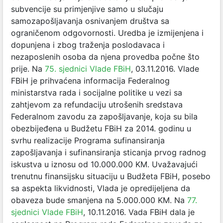
subvencije su primjenjive samo u slučaju
samozapošljavanja osnivanjem društva sa
ograničenom odgovornosti. Uredba je izmijenjena i
dopunjena i zbog traženja poslodavaca i
nezaposlenih osoba da njena provedba počne što
prije. Na
75. sjednici Vlade FBiH
, 03.11.2016. Vlade
FBiH je prihvaćena informacija Federalnog
ministarstva rada i socijalne politike u vezi sa
zahtjevom za refundaciju utrošenih sredstava
Federalnom zavodu za zapošljavanje, koja su bila
obezbijeđena u Budžetu FBiH za 2014. godinu u
svrhu realizacije Programa sufinansiranja
zapošljavanja i sufinansiranja sticanja prvog radnog
iskustva u iznosu od 10.000.000 KM. Uvažavajući
trenutnu finansijsku situaciju u Budžeta FBiH, posebo
sa aspekta likvidnosti, Vlada je opredijeljena da
obaveza bude smanjena na 5.000.000 KM. Na
77.
sjednici Vlade FBiH
, 10.11.2016. Vada FBiH dala je