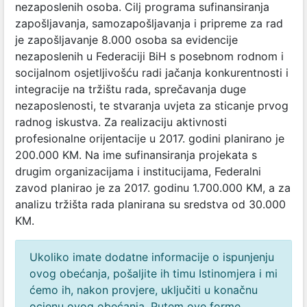
nezaposlenih osoba. Cilj programa sufinansiranja
zapošljavanja, samozapošljavanja i pripreme za rad
je zapošljavanje 8.000 osoba sa evidencije
nezaposlenih u Federaciji BiH s posebnom rodnom i
socijalnom osjetljivošću radi jačanja konkurentnosti i
integracije na tržištu rada, sprečavanja duge
nezaposlenosti, te stvaranja uvjeta za sticanje prvog
radnog iskustva. Za realizaciju aktivnosti
profesionalne orijentacije u 2017. godini planirano je
200.000 KM. Na ime sufinansiranja projekata s
drugim organizacijama i institucijama, Federalni
zavod planirao je za 2017. godinu 1.700.000 KM, a za
analizu tržišta rada planirana su sredstva od 30.000
KM.
Ukoliko imate dodatne informacije o ispunjenju
ovog obećanja, pošaljite ih timu Istinomjera i mi
ćemo ih, nakon provjere, uključiti u konačnu
ocjenu ovog obećanja. Putem ove forme