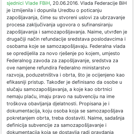
sjednici Vlade FBiH
, 20.06.2016. Vlada Federacije BiH
je izmijenila i dopunila Uredbu o poticanju
zapošljavanja, čime su stvoreni uslovi za ubrzavanje
procesa zaključivanja ugovora o sufinansiranju
zapošljavanja i samozapošljavanja. Naime, utvrđen je
drugačiji način refundacije sredstava poslodavcima i
osobama koje se samozapošljavaju. Federalna vlada
se opredijelila za novo rješenje po kojem, umjesto
Federalnog zavoda za zapošljavanje, sredstva za
ove namjene refundira Federalno ministarstvo
razvoja, poduzetništva i obrta, što je ocijenjeno kao
efikasniji pristup. Također je definisano da osobe u
slučaju samozapošljavanja, a koje kao obrtnici
nemaju plaću, imaju pravo na subvenciju na ime
troškova obavljanja djelatnosti. Propisana je i
dokumentacija, koju osoba koja se samozapošljava
pokretanjem obrta, treba dostaviti. Naime, sadašnja
definicija subvencije za samozapošljavanje i
dokumentacija koja se dostavlja radi pravdanja