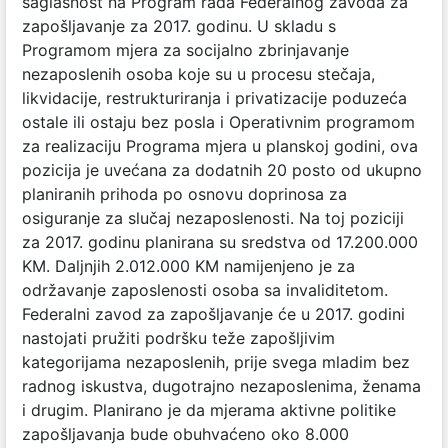
saglasnost na Program rada Federalnog zavoda za
zapošljavanje za 2017. godinu. U skladu s
Programom mjera za socijalno zbrinjavanje
nezaposlenih osoba koje su u procesu stečaja,
likvidacije, restrukturiranja i privatizacije poduzeća
ostale ili ostaju bez posla i Operativnim programom
za realizaciju Programa mjera u planskoj godini, ova
pozicija je uvećana za dodatnih 20 posto od ukupno
planiranih prihoda po osnovu doprinosa za
osiguranje za slučaj nezaposlenosti. Na toj poziciji
za 2017. godinu planirana su sredstva od 17.200.000
KM. Daljnjih 2.012.000 KM namijenjeno je za
održavanje zaposlenosti osoba sa invaliditetom.
Federalni zavod za zapošljavanje će u 2017. godini
nastojati pružiti podršku teže zapošljivim
kategorijama nezaposlenih, prije svega mladim bez
radnog iskustva, dugotrajno nezaposlenima, ženama
i drugim. Planirano je da mjerama aktivne politike
zapošljavanja bude obuhvaćeno oko 8.000