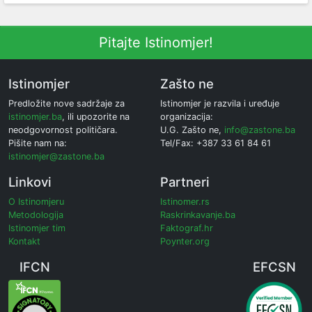
Pitajte Istinomjer!
Istinomjer
Zašto ne
Predložite nove sadržaje za
Istinomjer je razvila i uređuje
istinomjer.ba
, ili upozorite na
organizacija:
neodgovornost političara.
U.G. Zašto ne,
info@zastone.ba
Pišite nam na:
Tel/Fax: +387 33 61 84 61
istinomjer@zastone.ba
Linkovi
Partneri
O Istinomjeru
Istinomer.rs
Metodologija
Raskrinkavanje.ba
Istinomjer tim
Faktograf.hr
Kontakt
Poynter.org
IFCN
EFCSN