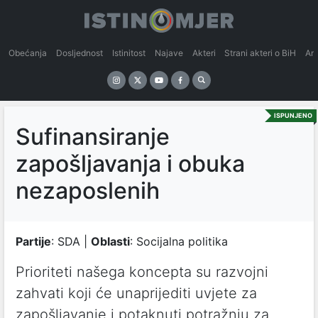
Obećanja
Dosljednost
Istinitost
Najave
Akteri
Strani akteri o BiH
An
ISPUNJENO
Sufinansiranje
zapošljavanja i obuka
nezaposlenih
Partije
: SDA |
Oblasti
: Socijalna politika
Prioriteti našega koncepta su razvojni
zahvati koji će unaprijediti uvjete za
zapošljavanje i potaknuti potražnju za