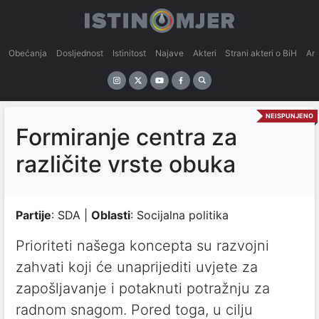
Obećanja
Dosljednost
Istinitost
Najave
Akteri
Strani akteri o BiH
An
NEISPUNJENO
Formiranje centra za
različite vrste obuka
Partije
: SDA |
Oblasti
: Socijalna politika
Prioriteti našega koncepta su razvojni
zahvati koji će unaprijediti uvjete za
zapošljavanje i potaknuti potražnju za
radnom snagom. Pored toga, u cilju