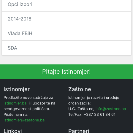
Opći izbori
2014-2018
Vlada FBiH
SDA
Pitajte Istinomjer!
Istinomjer
Zašto ne
Predložite nove sadržaje za
Istinomjer je razvila i uređuje
istinomjer.ba
, ili upozorite na
organizacija:
neodgovornost političara.
U.G. Zašto ne,
info@zastone.ba
Pišite nam na:
Tel/Fax: +387 33 61 84 61
istinomjer@zastone.ba
Linkovi
Partneri