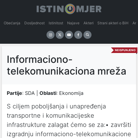
Obećanja
Dosljednost
Istinitost
Najave
Akteri
Strani akteri o BiH
An
NEISPUNJENO
Informaciono-
telekomunikaciona mreža
Partije
: SDA |
Oblasti
: Ekonomija
S ciljem poboljšanja i unapređenja
transportne i komunikacijeske
infrastrukture zalagat ćemo se za:• završiti
izgradnju informaciono-telekomunikacione