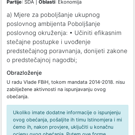
Partije
: SDA |
Oblasti
: Ekonomija
a) Mjere za poboljšanje ukupnog
poslovnog ambijenta Poboljšanje
poslovnog okruženja: • Učiniti efikasnim
stečajne postupke i uvođenje
predstečajnog poravnanja, donijeti zakone
o predstečajnoj nagodbi;
Obrazloženje
U radu Vlade FBiH, tokom mandata 2014-2018. nisu
zabilježene aktivnosti na ispunjavanju ovog
obećanja.
Ukoliko imate dodatne informacije o ispunjenju
ovog obećanja, pošaljite ih timu Istinomjera i mi
ćemo ih, nakon provjere, uključiti u konačnu
ocjenu ovog obećanja. Putem ove forme