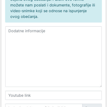
možete nam poslati i dokumente, fotografije ili
video-snimke koji se odnose na ispunjenje
ovog obećanja.