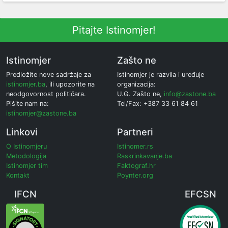
Pitajte Istinomjer!
Istinomjer
Zašto ne
Predložite nove sadržaje za
Istinomjer je razvila i uređuje
istinomjer.ba
, ili upozorite na
organizacija:
neodgovornost političara.
U.G. Zašto ne,
info@zastone.ba
Pišite nam na:
Tel/Fax: +387 33 61 84 61
istinomjer@zastone.ba
Linkovi
Partneri
O Istinomjeru
Istinomer.rs
Metodologija
Raskrinkavanje.ba
Istinomjer tim
Faktograf.hr
Kontakt
Poynter.org
IFCN
EFCSN