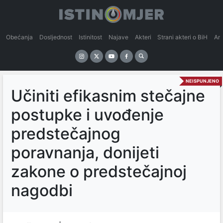
Obećanja
Dosljednost
Istinitost
Najave
Akteri
Strani akteri o BiH
An
NEISPUNJENO
Učiniti efikasnim stečajne
postupke i uvođenje
predstečajnog
poravnanja, donijeti
zakone o predstečajnoj
nagodbi