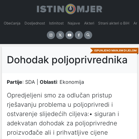
Obećanja
Dosljednost
Istinitost
Najave
Akteri
Strani akteri o BiH
An
ISPUNJENO MANJIM DIJELOM
Dohodak poljoprivrednika
Partije
: SDA |
Oblasti
: Ekonomija
Opredjeljeni smo za odlučan pristup
rješavanju problema u poljoprivredi i
ostvarenje slijedećih ciljeva:• siguran i
adekvatan dohodak za poljoprivredne
proizvođače ali i prihvatljive cijene