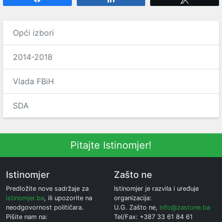
Opći izbori
2014-2018
Vlada FBiH
SDA
Pitajte Istinomjer!
Istinomjer
Zašto ne
Predložite nove sadržaje za
Istinomjer je razvila i uređuje
istinomjer.ba
, ili upozorite na
organizacija:
neodgovornost političara.
U.G. Zašto ne,
info@zastone.ba
Pišite nam na:
Tel/Fax: +387 33 61 84 61