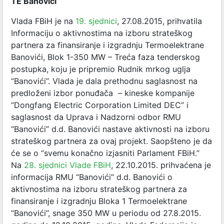
TE Banovići
Vlada FBiH je na
19. sjednici
, 27.08.2015, prihvatila
Informaciju o aktivnostima na izboru strateškog
partnera za finansiranje i izgradnju Termoelektrane
Banovići, Blok 1-350 MW – Treća faza tenderskog
postupka, koju je pripremio Rudnik mrkog uglja
“Banovići”. Vlada je dala prethodnu saglasnost na
predloženi izbor ponuđača – kineske kompanije
“Dongfang Electric Corporation Limited DEC” i
saglasnost da Uprava i Nadzorni odbor RMU
“Banovići” d.d. Banovići nastave aktivnosti na izboru
strateškog partnera za ovaj projekt. Saopšteno je da
će se o “svemu konačno izjasniti Parlament FBiH.”
Na
28. sjednici Vlade FBiH
, 22.10.2015. prihvaćena je
informacija RMU “Banovići” d.d. Banovići o
aktivnostima na izboru strateškog partnera za
finansiranje i izgradnju Bloka 1 Termoelektrane
“Banovići”, snage 350 MW u periodu od 27.8.2015.