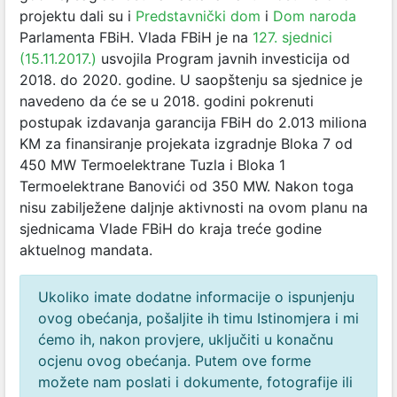
projektu dali su i
Predstavnički dom
i
Dom naroda
Parlamenta FBiH. Vlada FBiH je na
127. sjednici
(15.11.2017.)
usvojila Program javnih investicija od
2018. do 2020. godine. U saopštenju sa sjednice je
navedeno da će se u 2018. godini pokrenuti
postupak izdavanja garancija FBiH do 2.013 miliona
KM za finansiranje projekata izgradnje Bloka 7 od
450 MW Termoelektrane Tuzla i Bloka 1
Termoelektrane Banovići od 350 MW. Nakon toga
nisu zabilježene daljnje aktivnosti na ovom planu na
sjednicama Vlade FBiH do kraja treće godine
aktuelnog mandata.
Ukoliko imate dodatne informacije o ispunjenju
ovog obećanja, pošaljite ih timu Istinomjera i mi
ćemo ih, nakon provjere, uključiti u konačnu
ocjenu ovog obećanja. Putem ove forme
možete nam poslati i dokumente, fotografije ili