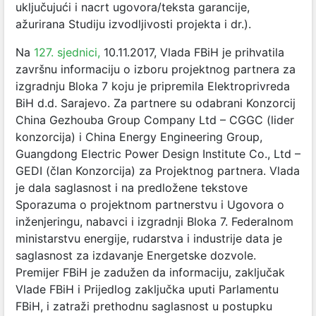
uključujući i nacrt ugovora/teksta garancije,
ažurirana Studiju izvodljivosti projekta i dr.).
Na
127. sjednici,
10.11.2017, Vlada FBiH je prihvatila
završnu informaciju o izboru projektnog partnera za
izgradnju Bloka 7 koju je pripremila Elektroprivreda
BiH d.d. Sarajevo. Za partnere su odabrani Konzorcij
China Gezhouba Group Company Ltd – CGGC (lider
konzorcija) i China Energy Engineering Group,
Guangdong Electric Power Design Institute Co., Ltd –
GEDI (član Konzorcija) za Projektnog partnera. Vlada
je dala saglasnost i na predložene tekstove
Sporazuma o projektnom partnerstvu i Ugovora o
inženjeringu, nabavci i izgradnji Bloka 7. Federalnom
ministarstvu energije, rudarstva i industrije data je
saglasnost za izdavanje Energetske dozvole.
Premijer FBiH je zadužen da informaciju, zaključak
Vlade FBiH i Prijedlog zaključka uputi Parlamentu
FBiH, i zatraži prethodnu saglasnost u postupku