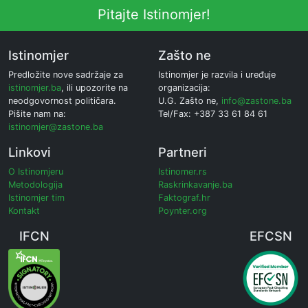
Pitajte Istinomjer!
Istinomjer
Zašto ne
Predložite nove sadržaje za
Istinomjer je razvila i uređuje
istinomjer.ba
, ili upozorite na
organizacija:
neodgovornost političara.
U.G. Zašto ne,
info@zastone.ba
Pišite nam na:
Tel/Fax: +387 33 61 84 61
istinomjer@zastone.ba
Linkovi
Partneri
O Istinomjeru
Istinomer.rs
Metodologija
Raskrinkavanje.ba
Istinomjer tim
Faktograf.hr
Kontakt
Poynter.org
IFCN
EFCSN