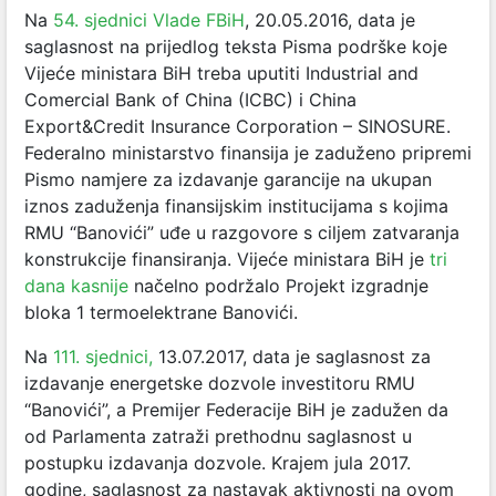
Na
54. sjednici Vlade FBiH
, 20.05.2016, data je
saglasnost na prijedlog teksta Pisma podrške koje
Vijeće ministara BiH treba uputiti Industrial and
Comercial Bank of China (ICBC) i China
Export&Credit Insurance Corporation – SINOSURE.
Federalno ministarstvo finansija je zaduženo pripremi
Pismo namjere za izdavanje garancije na ukupan
iznos zaduženja finansijskim institucijama s kojima
RMU “Banovići” uđe u razgovore s ciljem zatvaranja
konstrukcije finansiranja. Vijeće ministara BiH je
tri
dana kasnije
načelno podržalo Projekt izgradnje
bloka 1 termoelektrane Banovići.
Na
111. sjednici,
13.07.2017, data je saglasnost za
izdavanje energetske dozvole investitoru RMU
“Banovići”, a Premijer Federacije BiH je zadužen da
od Parlamenta zatraži prethodnu saglasnost u
postupku izdavanja dozvole. Krajem jula 2017.
godine, saglasnost za nastavak aktivnosti na ovom