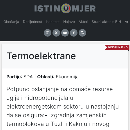
Obećanja
Dosljednost
Istinitost
Najave
Akteri
Strani akteri o BiH
An
NEISPUNJENO
Termoelektrane
Partije
: SDA |
Oblasti
: Ekonomija
Potpuno oslanjanje na domaće resurse
uglja i hidropotencijala u
elektroenergetskom sektoru u nastojanju
da se osigura:• izgradnja zamjenskih
termoblokova u Tuzli i Kaknju i novog