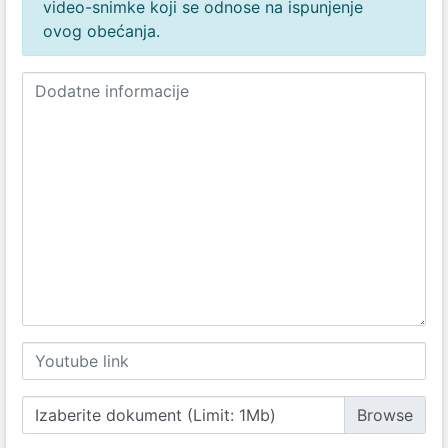
video-snimke koji se odnose na ispunjenje
ovog obećanja.
Izaberite dokument (Limit: 1Mb)