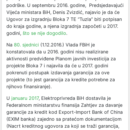
podrške. U septembru 2016. godine, Predsjedavajući
Vijeća ministara BiH, Denis Zvizdić, najavio je da će
Ugovor za izgradnju Bloka 7 TE “Tuzla” biti potpisan
do kraja godine, a njena izgradnja započeti u 2017.
godini,
što se nije dogodilo
.
Na
80. sjednici
(1.12.2016.) Vlada FBiH je
konstatovala da u 2016. godini nisu realizirane
aktivnosti predviđene Planom javnih investicija za
projekte Bloka 7 i najavila da će u 2017. godini
pokrenuti postupak izdavanja garancija za ove
projekte (to jest garancija za kredite potrebne za
njihovo finansiranje).
U
januaru 2017
, Elektroprivreda BiH dostavila je
Federalnom ministarstvu finansija Zahtjev za davanje
garancije za kredit kod Export-Import Bank of China
(EXIM banka) zajedno sa pratećom dokumentacijom
(Nacrt kreditnog ugovora za koji se traži garancija,