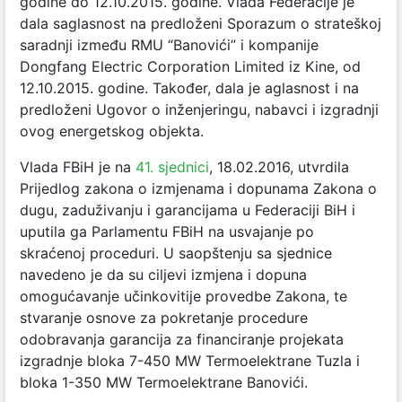
godine do 12.10.2015. godine. Vlada Federacije je
dala saglasnost na predloženi Sporazum o strateškoj
saradnji između RMU “Banovići” i kompanije
Dongfang Electric Corporation Limited iz Kine, od
12.10.2015. godine. Također, dala je aglasnost i na
predloženi Ugovor o inženjeringu, nabavci i izgradnji
ovog energetskog objekta.
Vlada FBiH je na
41. sjednici
, 18.02.2016, utvrdila
Prijedlog zakona o izmjenama i dopunama Zakona o
dugu, zaduživanju i garancijama u Federaciji BiH i
uputila ga Parlamentu FBiH na usvajanje po
skraćenoj proceduri. U saopštenju sa sjednice
navedeno je da su ciljevi izmjena i dopuna
omogućavanje učinkovitije provedbe Zakona, te
stvaranje osnove za pokretanje procedure
odobravanja garancija za financiranje projekata
izgradnje bloka 7-450 MW Termoelektrane Tuzla i
bloka 1-350 MW Termoelektrane Banovići.