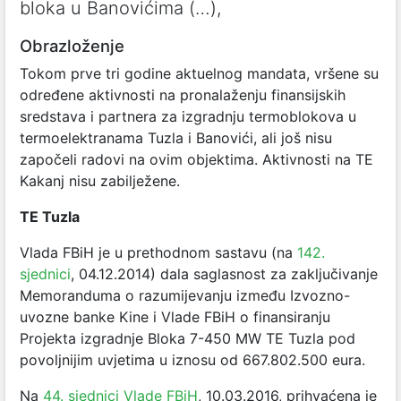
bloka u Banovićima (…),
Obrazloženje
Tokom prve tri godine aktuelnog mandata, vršene su
određene aktivnosti na pronalaženju finansijskih
sredstava i partnera za izgradnju termoblokova u
termoelektranama Tuzla i Banovići, ali još nisu
započeli radovi na ovim objektima. Aktivnosti na TE
Kakanj nisu zabilježene.
TE Tuzla
Vlada FBiH je u prethodnom sastavu (na
142.
sjednici
, 04.12.2014) dala saglasnost za zaključivanje
Memoranduma o razumijevanju između Izvozno-
uvozne banke Kine i Vlade FBiH o finansiranju
Projekta izgradnje Bloka 7-450 MW TE Tuzla pod
povoljnijim uvjetima u iznosu od 667.802.500 eura.
Na
44. sjednici Vlade FBiH
, 10.03.2016, prihvaćena je