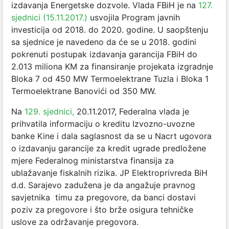
izdavanja Energetske dozvole. Vlada FBiH je na
127.
sjednici (15.11.2017.)
usvojila Program javnih
investicija od 2018. do 2020. godine. U saopštenju
sa sjednice je navedeno da će se u 2018. godini
pokrenuti postupak izdavanja garancija FBiH do
2.013 miliona KM za finansiranje projekata izgradnje
Bloka 7 od 450 MW Termoelektrane Tuzla i Bloka 1
Termoelektrane Banovići od 350 MW.
Na
129. sjednici,
20.11.2017, Federalna vlada je
prihvatila informaciju o kreditu Izvozno-uvozne
banke Kine i dala saglasnost da se u Nacrt ugovora
o izdavanju garancije za kredit ugrade predložene
mjere Federalnog ministarstva finansija za
ublažavanje fiskalnih rizika. JP Elektroprivreda BiH
d.d. Sarajevo zadužena je da angažuje pravnog
savjetnika timu za pregovore, da banci dostavi
poziv za pregovore i što brže osigura tehničke
uslove za održavanje pregovora.