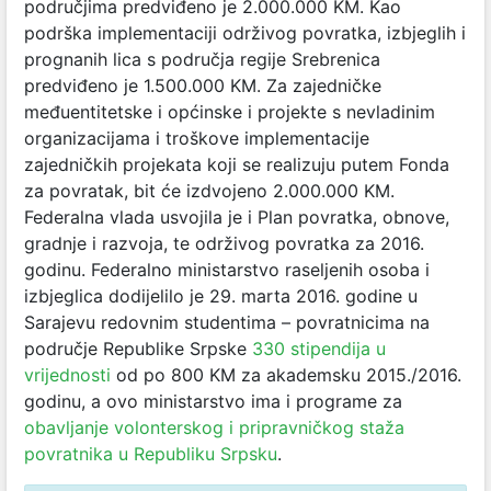
područjima predviđeno je 2.000.000 KM. Kao
podrška implementaciji održivog povratka, izbjeglih i
prognanih lica s područja regije Srebrenica
predviđeno je 1.500.000 KM. Za zajedničke
međuentitetske i općinske i projekte s nevladinim
organizacijama i troškove implementacije
zajedničkih projekata koji se realizuju putem Fonda
za povratak, bit će izdvojeno 2.000.000 KM.
Federalna vlada usvojila je i Plan povratka, obnove,
gradnje i razvoja, te održivog povratka za 2016.
godinu. Federalno ministarstvo raseljenih osoba i
izbjeglica dodijelilo je 29. marta 2016. godine u
Sarajevu redovnim studentima – povratnicima na
područje Republike Srpske
330 stipendija u
vrijednosti
od po 800 KM za akademsku 2015./2016.
godinu, a ovo ministarstvo ima i programe za
obavljanje volonterskog i pripravničkog staža
povratnika u Republiku Srpsku
.