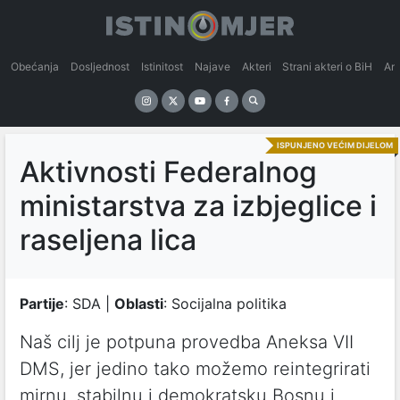
Obećanja
Dosljednost
Istinitost
Najave
Akteri
Strani akteri o BiH
An
ISPUNJENO VEĆIM DIJELOM
Aktivnosti Federalnog
ministarstva za izbjeglice i
raseljena lica
Partije
: SDA |
Oblasti
: Socijalna politika
Naš cilj je potpuna provedba Aneksa VII
DMS, jer jedino tako možemo reintegrirati
mirnu, stabilnu i demokratsku Bosnu i