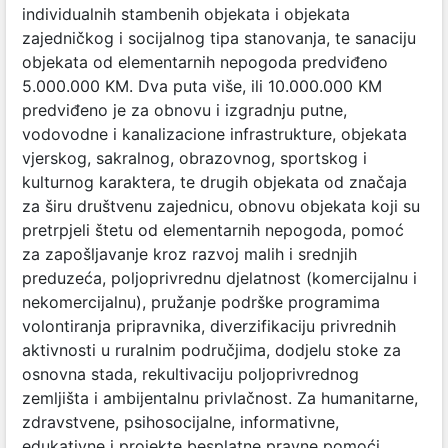
individualnih stambenih objekata i objekata
zajedničkog i socijalnog tipa stanovanja, te sanaciju
objekata od elementarnih nepogoda predviđeno
5.000.000 KM. Dva puta više, ili 10.000.000 KM
predviđeno je za obnovu i izgradnju putne,
vodovodne i kanalizacione infrastrukture, objekata
vjerskog, sakralnog, obrazovnog, sportskog i
kulturnog karaktera, te drugih objekata od značaja
za širu društvenu zajednicu, obnovu objekata koji su
pretrpjeli štetu od elementarnih nepogoda, pomoć
za zapošljavanje kroz razvoj malih i srednjih
preduzeća, poljoprivrednu djelatnost (komercijalnu i
nekomercijalnu), pružanje podrške programima
volontiranja pripravnika, diverzifikaciju privrednih
aktivnosti u ruralnim područjima, dodjelu stoke za
osnovna stada, rekultivaciju poljoprivrednog
zemljišta i ambijentalnu privlačnost. Za humanitarne,
zdravstvene, psihosocijalne, informativne,
edukativne i projekte besplatne pravne pomoći,