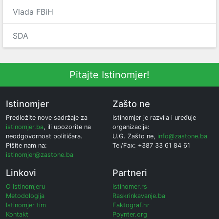
Vlada FBiH
SDA
Pitajte Istinomjer!
Istinomjer
Zašto ne
Predložite nove sadržaje za
Istinomjer je razvila i uređuje
istinomjer.ba
, ili upozorite na
organizacija:
neodgovornost političara.
U.G. Zašto ne,
info@zastone.ba
Pišite nam na:
Tel/Fax: +387 33 61 84 61
istinomjer@zastone.ba
Linkovi
Partneri
O Istinomjeru
Istinomer.rs
Metodologija
Raskrinkavanje.ba
Istinomjer tim
Faktograf.hr
Kontakt
Poynter.org