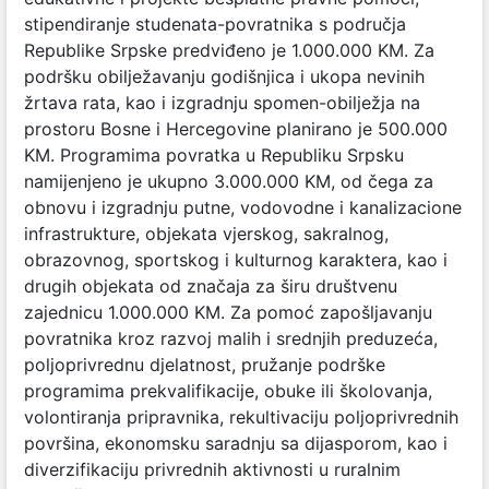
stipendiranje studenata-povratnika s područja
Republike Srpske predviđeno je 1.000.000 KM. Za
podršku obilježavanju godišnjica i ukopa nevinih
žrtava rata, kao i izgradnju spomen-obilježja na
prostoru Bosne i Hercegovine planirano je 500.000
KM. Programima povratka u Republiku Srpsku
namijenjeno je ukupno 3.000.000 KM, od čega za
obnovu i izgradnju putne, vodovodne i kanalizacione
infrastrukture, objekata vjerskog, sakralnog,
obrazovnog, sportskog i kulturnog karaktera, kao i
drugih objekata od značaja za širu društvenu
zajednicu 1.000.000 KM. Za pomoć zapošljavanju
povratnika kroz razvoj malih i srednjih preduzeća,
poljoprivrednu djelatnost, pružanje podrške
programima prekvalifikacije, obuke ili školovanja,
volontiranja pripravnika, rekultivaciju poljoprivrednih
površina, ekonomsku saradnju sa dijasporom, kao i
diverzifikaciju privrednih aktivnosti u ruralnim