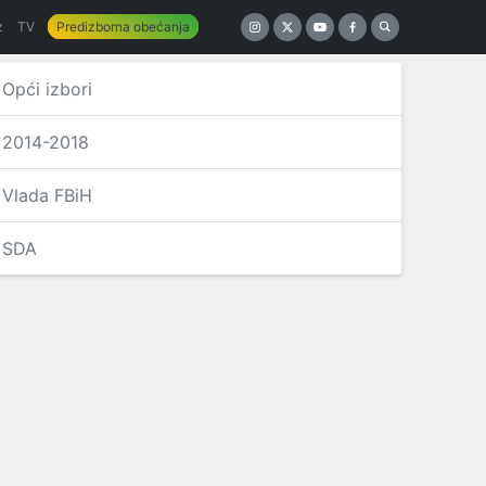
z
TV
Predizborna obećanja
Opći izbori
2014-2018
Vlada FBiH
SDA