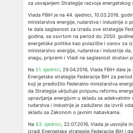
za usvajanjem Strategije razvoja energetskog 
Vlada FBiH je na 44. sjednici, 10.03.2016. god
ministarstva energije, rudarstva i industrije 
te dala saglasnost za izradu ove strategije Fe
godina, sa osvrtom na period do 2050. godine.
energetske politike kao polazište i osnov za i
ministarstvo energije, rudarstva i industrije 
snagu, pripremi i Vladi na saglasnost dostavi p
Na
51. sjednici
, 29.04.2016, Vlada FBiH dala je 
Energetske strategije Federacije BiH za perio
koji je predložilo Federalno ministarstva energi
da Strategija uključuje potpunu reformu energet
upravljanja energijom u skladu sa adekvatnim 
rudarstva i industrije je zaduženo da izvrši oda
skladu sa Zakonom o javnim nabavkama.
Na
63. sjednici
, 22.07.2016, Vlada je usvojila 
izradi Energetske strategije Federacije BiH i 