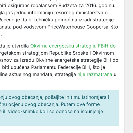
 biti osigurans rebalansom Budžeta za 2016. godinu.
jla još jednu informaciju resornog ministarstva o
i. Rečeno je da bi tehničku pomoć na izradi strategije
ltanata pod vodstvom PriceWaterhouse Coopersa, što
.
ada je utvrdila
Okvirnu energetsku strategiju FBiH do
rgetskom strategijom Republike Srpske i Okvirnom
osnov za izradu Okvirne energetske strategije BiH do
a biti upućena Parlamentu Federacije BiH, što je
dine aktuelnog mandata, strategija
nije razmatrana
u
ju ovog obećanja, pošaljite ih timu Istinomjera i
načnu ocjenu ovog obećanja. Putem ove forme
 ili video-snimke koji se odnose na ispunjenje