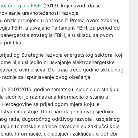
noj energiji u FBiH
(2013), koji navodi da se
ovisanje uravnoteženosti razvoja
i u obzir promjene u potrošnji”. Prema ovom zakonu,
giju FBiH, a usvaja je Parlament FBiH, za period od
roenergetska strategija FBiH, a u skladu sa ovom
 politika.
prijedlog Strategije razvoja energetskog sektora, koji
ome nije uslijedilo ni usvajanje elektroenergetske
punjavanje ovih ciljeva. Do kraja treće godine aktuelnog
 radnje za ispunjavanje ovog obećanja.
je 21.01.2016. godine tematsku sjednicu o stanju u
a sjednici je razmatrana Informacija o stanju u
i Hercegovine sa prijedlogom mjera koju je
rstva i industrije. Dom naroda je na ovoj sjednici
og rada, dugoročnog održivog razvoja i uspješnog
štaju s tematske sjednice navedeni su zaključci koje
ute Informacije, uključujući i zaključak o potrebi