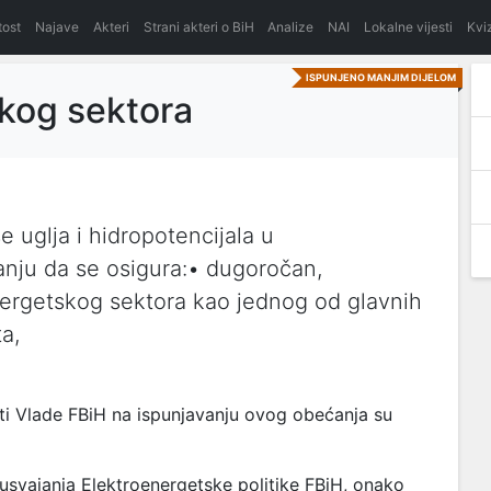
itost
Najave
Akteri
Strani akteri o BiH
Analize
NAI
Lokalne vijesti
Kvi
ISPUNJENO MANJIM DIJELOM
kog sektora
 uglja i hidropotencijala u
nju da se osigura:• dugoročan,
nergetskog sektora kao jednog od glavnih
a,
ti Vlade FBiH na ispunjavanju ovog obećanja su
usvajanja Elektroenergetske politike FBiH, onako