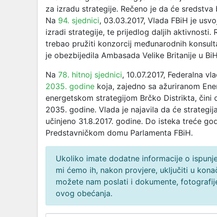
za izradu strategije. Rečeno je da će sredstva
Na
94. sjednici
, 03.03.2017, Vlada FBiH je usvo
izradi strategije, te prijedlog daljih aktivnost
trebao pružiti konzorcij međunarodnih konsu
je obezbijedila Ambasada Velike Britanije u BiH
Na
78. hitnoj sjednici
, 10.07.2017, Federalna vl
2035. godine
koja, zajedno sa ažuriranom Ene
energetskom strategijom Brčko Distrikta, čini 
2035. godine. Vlada je najavila da će strategij
učinjeno 31.8.2017. godine. Do isteka treće go
Predstavničkom domu Parlamenta FBiH.
Ukoliko imate dodatne informacije o ispunjen
mi ćemo ih, nakon provjere, uključiti u ko
možete nam poslati i dokumente, fotografije
ovog obećanja.