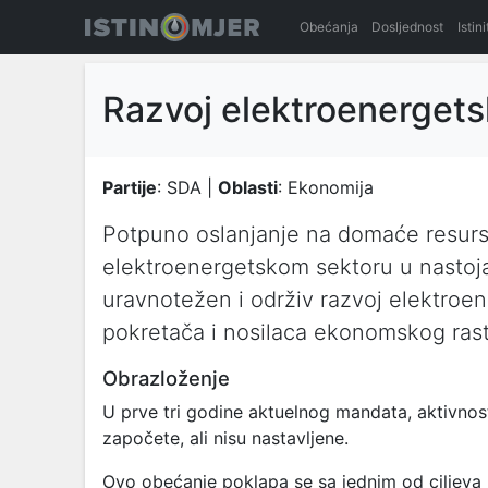
Obećanja
Dosljednost
Istin
Razvoj elektroenergets
Partije
: SDA |
Oblasti
: Ekonomija
Potpuno oslanjanje na domaće resurse
elektroenergetskom sektoru u nastoja
uravnotežen i održiv razvoj elektroe
pokretača i nosilaca ekonomskog rast
Obrazloženje
U prve tri godine aktuelnog mandata, aktivnos
započete, ali nisu nastavljene.
Ovo obećanje poklapa se sa jednim od ciljeva 