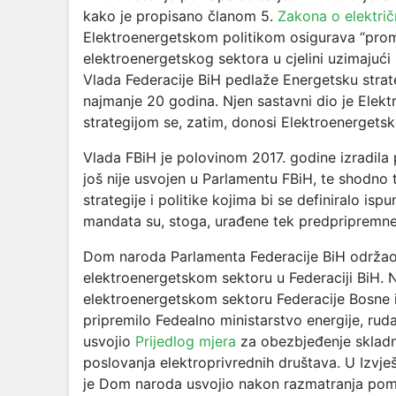
kako je propisano članom 5.
Zakona o električ
Elektroenergetskom politikom osigurava “prom
elektroenergetskog sektora u cjelini uzimajuć
Vlada Federacije BiH pedlaže Energetsku strate
najmanje 20 godina. Njen sastavni dio je Elekt
strategijom se, zatim, donosi Elektroenergetska
Vlada FBiH je polovinom 2017. godine izradila 
još nije usvojen u Parlamentu FBiH, te shodno t
strategije i politike kojima bi se definiralo is
mandata su, stoga, urađene tek predpripremne
Dom naroda Parlamenta Federacije BiH održao 
elektroenergetskom sektoru u Federaciji BiH. N
elektroenergetskom sektoru Federacije Bosne 
pripremilo Fedealno ministarstvo energije, ruda
usvojio
Prijedlog mjera
za obezbjeđenje skladn
poslovanja elektroprivrednih društava. U Izvje
je Dom naroda usvojio nakon razmatranja pomen