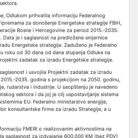
sektora.
ine, Odlukom prihvatila informaciju Federalnog
o pripremama za donošenje Energetske strategije FBiH,
deracije Bosne i Hercegovine za period 2015.-2035.
 Data je i saglasnost na predložene smjernice
zradu Energetske strategije. Zaduženo je Federalno
da, u roku od 30 dana od dana stupanja Odluke na
rojektni zadatak za izradu Energetske strategije.
saglasnost i usvojila Projektni zadatak za izradu
d 2015.-2035. godina s projekcijom na 2050. godinu,
je, rudarstva i industrije. U saopštenju je navedeno
skog sektora i da joj je cilj uspostavljanje sistema
sistemima EU. Federalno ministarstvo energije,
bir konsultantske firme za izradu Strategije, a u
informaciju FMERI o realizovanim aktivnostima na
dala saglasnost za izdvajanje 600.000 KM (bez PDV)