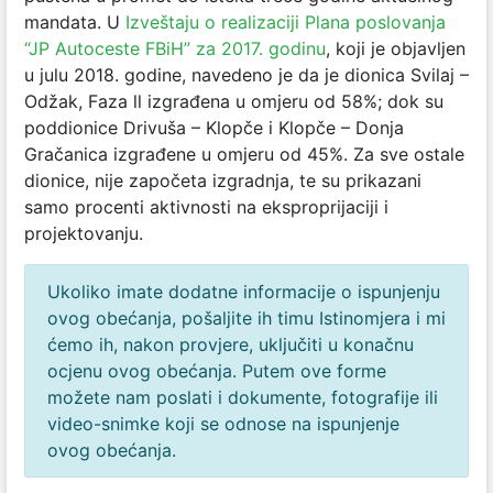
mandata. U
Izveštaju o realizaciji Plana poslovanja
“JP Autoceste FBiH” za 2017. godinu
, koji je objavljen
u julu 2018. godine, navedeno je da je dionica Svilaj –
Odžak, Faza ll izgrađena u omjeru od 58%; dok su
poddionice Drivuša – Klopče i Klopče – Donja
Gračanica izgrađene u omjeru od 45%. Za sve ostale
dionice, nije započeta izgradnja, te su prikazani
samo procenti aktivnosti na eksproprijaciji i
projektovanju.
Ukoliko imate dodatne informacije o ispunjenju
ovog obećanja, pošaljite ih timu Istinomjera i mi
ćemo ih, nakon provjere, uključiti u konačnu
ocjenu ovog obećanja. Putem ove forme
možete nam poslati i dokumente, fotografije ili
video-snimke koji se odnose na ispunjenje
ovog obećanja.