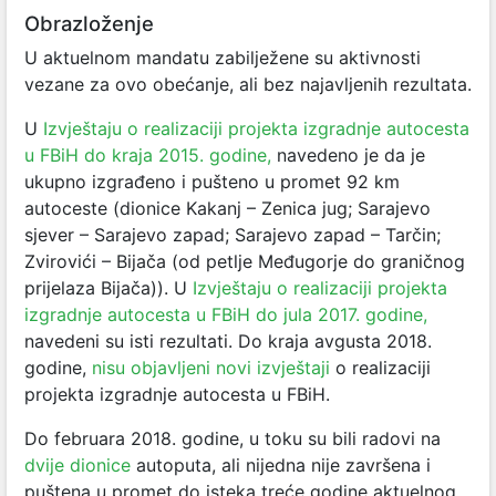
Obrazloženje
U aktuelnom mandatu zabilježene su aktivnosti
vezane za ovo obećanje, ali bez najavljenih rezultata.
U
Izvještaju o realizaciji projekta izgradnje autocesta
u FBiH do kraja 2015. godine,
navedeno je da je
ukupno izgrađeno i pušteno u promet 92 km
autoceste (dionice Kakanj – Zenica jug; Sarajevo
sjever – Sarajevo zapad; Sarajevo zapad – Tarčin;
Zvirovići – Bijača (od petlje Međugorje do graničnog
prijelaza Bijača)). U
Izvještaju o realizaciji projekta
izgradnje autocesta u FBiH do jula 2017. godine,
navedeni su isti rezultati. Do kraja avgusta 2018.
godine,
nisu objavljeni novi izvještaji
o realizaciji
projekta izgradnje autocesta u FBiH.
Do februara 2018. godine, u toku su bili radovi na
dvije dionice
autoputa, ali nijedna nije završena i
puštena u promet do isteka treće godine aktuelnog