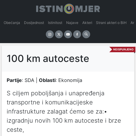
Obećanja
Dosljednost
Istinitost
Najave
Akteri
Strani akteri o BiH
An
NEISPUNJENO
100 km autoceste
Partije
: SDA |
Oblasti
: Ekonomija
S ciljem poboljšanja i unapređenja
transportne i komunikacijeske
infrastrukture zalagat ćemo se za:•
izgradnju novih 100 km autoceste i brze
ceste,