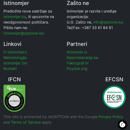
Istinomjer
Zašto ne
Predložite nove sadržaje za
Istinomjer je razvila i uređuje
istinomjer.ba
, ili upozorite na
organizacija:
neodgovornost političara.
U.G. Zašto ne,
info@zastone.ba
Pišite nam na:
Tel/Fax: +387 33 61 84 61
istinomjer@zastone.ba
Linkovi
Partneri
O Istinomjeru
Istinomer.rs
Metodologija
Raskrinkavanje.ba
Istinomjer tim
Faktograf.hr
Kontakt
Poynter.org
IFCN
EFCSN
This site is protected by reCAPTCHA and the Google
Privacy Policy
and
Terms of Service
apply.