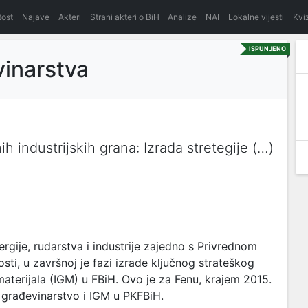
itost
Najave
Akteri
Strani akteri o BiH
Analize
NAI
Lokalne vijesti
Kvi
ISPUNJENO
vinarstva
h industrijskih grana: Izrada stretegije (…)
rgije, rudarstva i industrije zajedno s Privrednom
i, u završnoj je fazi izrade ključnog strateškog
aterijala (IGM) u FBiH. Ovo je za Fenu, krajem 2015.
 građevinarstvo i IGM u PKFBiH.