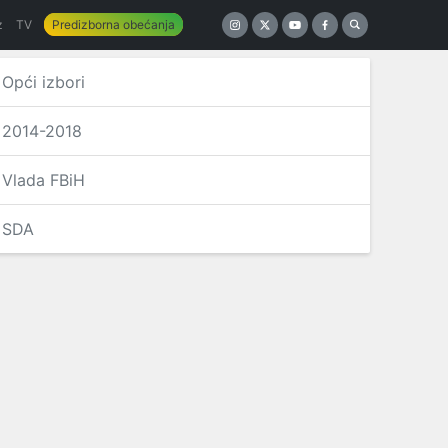
z
TV
Predizborna obećanja
Opći izbori
2014-2018
Vlada FBiH
SDA