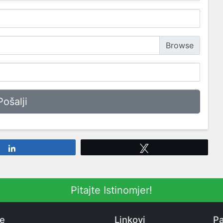
Share
Tweet
Pitajte Istinomjer!
ne
Linkovi
Pa