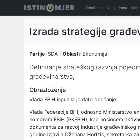
Obećanja
Dosljednost
Istin
Izrada strategije građe
Partije
: SDA |
Oblasti
: Ekonomija
Definiranje strateškog razvoja pojedini
građevinarstva;
Obrazloženje
Vlada FBiH ispunila je dato obećanje.
Vlada Federacije BiH, odnosno Ministarstvo ene
komorom FBiH (PKFBiH), kao nosiocem aktivnost
dokumenta za razvoj industrije građevinskog m
godine izjavila Dženana Hodžić, sekretarka za